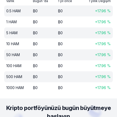
Varlık
Bugün 'da
1 yıl önce
1 yıllık Değişim
0.5
HAM
₿
0
₿
0
+
17.96
%
1
HAM
₿
0
₿
0
+
17.96
%
5
HAM
₿
0
₿
0
+
17.96
%
10
HAM
₿
0
₿
0
+
17.96
%
50
HAM
₿
0
₿
0
+
17.96
%
100
HAM
₿
0
₿
0
+
17.96
%
500
HAM
₿
0
₿
0
+
17.96
%
1000
HAM
₿
0
₿
0
+
17.96
%
Kripto portföyünüzü bugün büyütmeye
başlayın