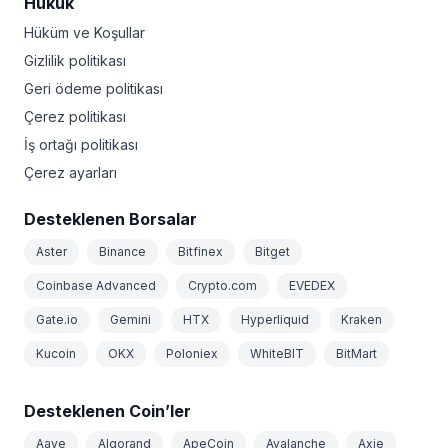
Hukuk
Hüküm ve Koşullar
Gizlilik politikası
Geri ödeme politikası
Çerez politikası
İş ortağı politikası
Çerez ayarları
Desteklenen Borsalar
Aster
Binance
Bitfinex
Bitget
Coinbase Advanced
Crypto.com
EVEDEX
Gate.io
Gemini
HTX
Hyperliquid
Kraken
Kucoin
OKX
Poloniex
WhiteBIT
BitMart
Desteklenen Coin’ler
Aave
Algorand
ApeCoin
Avalanche
Axie