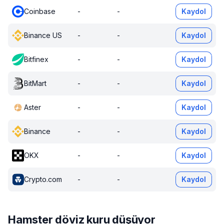
Coinbase
-
-
Kaydol
Binance US
-
-
Kaydol
Bitfinex
-
-
Kaydol
BitMart
-
-
Kaydol
Aster
-
-
Kaydol
Binance
-
-
Kaydol
OKX
-
-
Kaydol
Crypto.com
-
-
Kaydol
Hamster döviz kuru düşüyor