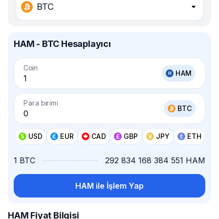
BTC
HAM - BTC Hesaplayıcı
Coin
HAM
Para birimi
BTC
USD
EUR
CAD
GBP
JPY
ETH
1 BTC
292 834 168 384 551 HAM
HAM ile İşlem Yap
HAM Fiyat Bilgisi