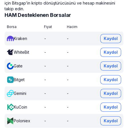
için Bitsgap’in kripto dönüştürücüsünü ve hesap makinesini
takip edin.
HAM Desteklenen Borsalar
Borsa
Fiyat
Hacim
Kraken
-
-
Kaydol
WhiteBit
-
-
Kaydol
Gate
-
-
Kaydol
Bitget
-
-
Kaydol
Gemini
-
-
Kaydol
KuCoin
-
-
Kaydol
Poloniex
-
-
Kaydol