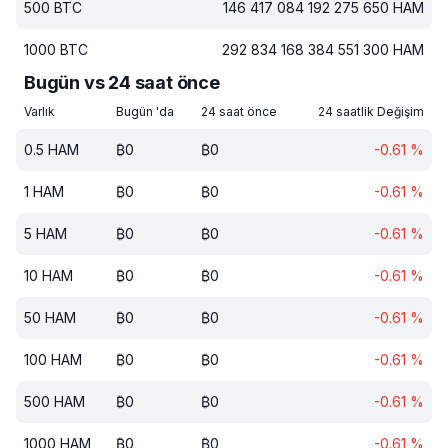
500
BTC
146 417 084 192 275 650
HAM
1000
BTC
292 834 168 384 551 300
HAM
Bugün vs 24 saat önce
Varlık
Bugün 'da
24 saat önce
24 saatlik Değişim
0.5
HAM
₿
0
₿
0
-0.61
%
1
HAM
₿
0
₿
0
-0.61
%
5
HAM
₿
0
₿
0
-0.61
%
10
HAM
₿
0
₿
0
-0.61
%
50
HAM
₿
0
₿
0
-0.61
%
100
HAM
₿
0
₿
0
-0.61
%
500
HAM
₿
0
₿
0
-0.61
%
1000
HAM
₿
0
₿
0
-0.61
%