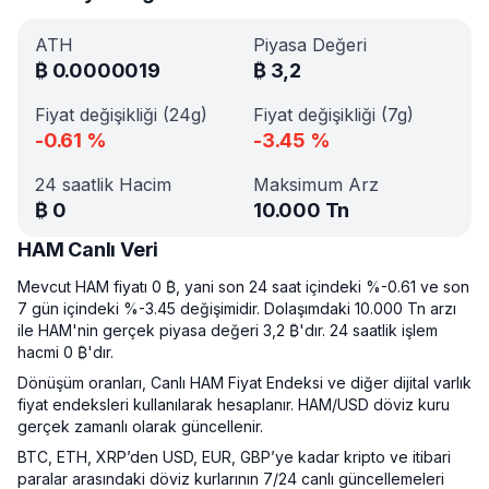
ATH
Piyasa Değeri
₿
0.0000019
₿
3,2
Fiyat değişikliği (24g)
Fiyat değişikliği (7g)
-0.61
%
-3.45
%
24 saatlik Hacim
Maksimum Arz
₿
0
10.000 Tn
HAM Canlı Veri
Mevcut HAM fiyatı 0 ₿, yani son 24 saat içindeki %-0.61 ve son
7 gün içindeki %-3.45 değişimidir. Dolaşımdaki 10.000 Tn arzı
ile HAM'nin gerçek piyasa değeri 3,2 ₿'dır. 24 saatlik işlem
hacmi 0 ₿'dır.
Dönüşüm oranları, Canlı HAM Fiyat Endeksi ve diğer dijital varlık
fiyat endeksleri kullanılarak hesaplanır. HAM/USD döviz kuru
gerçek zamanlı olarak güncellenir.
BTC, ETH, XRP’den USD, EUR, GBP’ye kadar kripto ve itibari
paralar arasındaki döviz kurlarının 7/24 canlı güncellemeleri