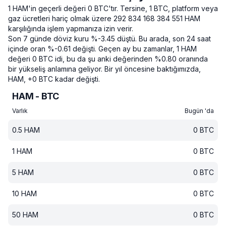
1 HAM'in geçerli değeri 0 BTC'tır.
Tersine, 1 BTC, platform veya
gaz ücretleri hariç olmak üzere 292 834 168 384 551 HAM
karşılığında işlem yapmanıza izin verir.
Son 7 günde döviz kuru %-3.45 düştü.
Bu arada, son 24 saat
içinde oran %-0.61 değişti.
Geçen ay bu zamanlar, 1 HAM
değeri 0 BTC idi, bu da şu anki değerinden %0.80 oranında
bir yükseliş anlamına geliyor.
Bir yıl öncesine baktığımızda,
HAM, +0 BTC kadar değişti.
HAM - BTC
Varlık
Bugün 'da
0.5
HAM
0
BTC
1
HAM
0
BTC
5
HAM
0
BTC
10
HAM
0
BTC
50
HAM
0
BTC