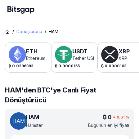
/
Dönüştürücü
/
HAM
ETH
USDT
XRP
Ethereum
Tether USDt
XRP
₿
0.0296393
₿
0.0000155
₿
0.0000163
HAM'den BTC'ye Canlı Fiyat
Dönüştürücü
HAM
₿
0
0.61
%
Hamster
Bugünün en iyi fiyatı