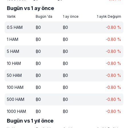
Bugün vs 1 ay önce
Varlık
Bugün 'da
1 ay önce
1 aylık Değişim
0.5
HAM
₿
0
₿
0
-0.80
%
1
HAM
₿
0
₿
0
-0.80
%
5
HAM
₿
0
₿
0
-0.80
%
10
HAM
₿
0
₿
0
-0.80
%
50
HAM
₿
0
₿
0
-0.80
%
100
HAM
₿
0
₿
0
-0.80
%
500
HAM
₿
0
₿
0
-0.80
%
1000
HAM
₿
0
₿
0
-0.80
%
Bugün vs 1 yıl önce