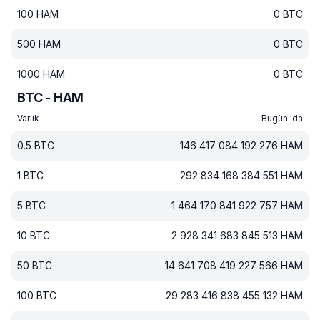
100
HAM
0
BTC
500
HAM
0
BTC
1000
HAM
0
BTC
BTC - HAM
Varlık
Bugün 'da
0.5
BTC
146 417 084 192 276
HAM
1
BTC
292 834 168 384 551
HAM
5
BTC
1 464 170 841 922 757
HAM
10
BTC
2 928 341 683 845 513
HAM
50
BTC
14 641 708 419 227 566
HAM
100
BTC
29 283 416 838 455 132
HAM