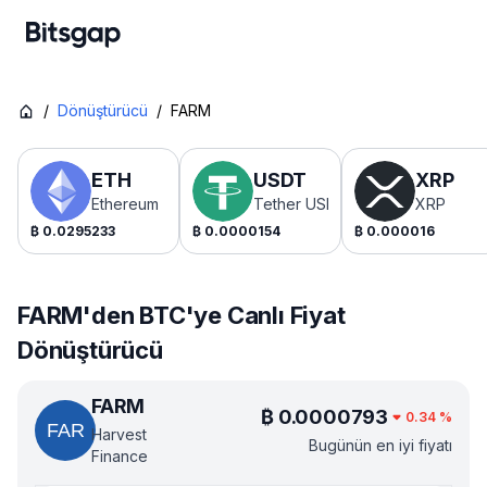
/
Dönüştürücü
/
FARM
ETH
USDT
XRP
Ethereum
Tether USDt
XRP
₿
0.0295233
₿
0.0000154
₿
0.000016
FARM'den BTC'ye Canlı Fiyat
Dönüştürücü
FARM
₿
0.0000793
0.34
%
Harvest
Bugünün en iyi fiyatı
Finance