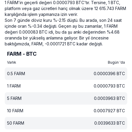
1 FARM'in geçerli değeri 0.0000793 BTC'tır.
Tersine, 1 BTC,
platform veya gaz ücretleri hariç olmak üzere 12 615.743 FARM
karşılığında işlem yapmanıza izin verir.
Son 7 günde döviz kuru %-2.15 düştü.
Bu arada, son 24 saat
içinde oran %-0.34 değişti.
Geçen ay bu zamanlar, 1 FARM
değeri 0.000083 BTC idi, bu da şu anki değerinden %4.68
oranında bir yükseliş anlamına geliyor.
Bir yıl öncesine
baktığımızda, FARM, -0.0001721 BTC kadar değişti.
FARM - BTC
Varlık
Bugün 'da
0.5
FARM
0.0000396
BTC
1
FARM
0.0000793
BTC
5
FARM
0.0003963
BTC
10
FARM
0.0007927
BTC
50
FARM
0.0039633
BTC