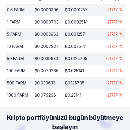
0.5
FARM
₿
0.0000396
₿
0.0001257
-217.17
%
1
FARM
₿
0.0000793
₿
0.0002514
-217.17
%
5
FARM
₿
0.0003963
₿
0.0012571
-217.17
%
10
FARM
₿
0.0007927
₿
0.0025141
-217.17
%
50
FARM
₿
0.0039633
₿
0.0125705
-217.17
%
100
FARM
₿
0.0079266
₿
0.025141
-217.17
%
500
FARM
₿
0.039633
₿
0.125705
-217.17
%
1000
FARM
₿
0.079266
₿
0.25141
-217.17
%
Kripto portföyünüzü bugün büyütmeye
başlayın