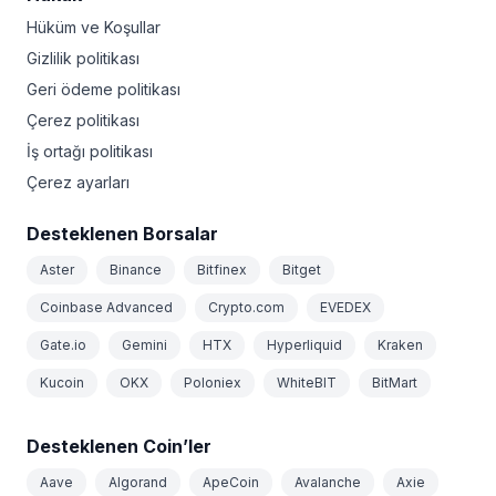
Hüküm ve Koşullar
Gizlilik politikası
Geri ödeme politikası
Çerez politikası
İş ortağı politikası
Çerez ayarları
Desteklenen Borsalar
Aster
Binance
Bitfinex
Bitget
Coinbase Advanced
Crypto.com
EVEDEX
Gate.io
Gemini
HTX
Hyperliquid
Kraken
Kucoin
OKX
Poloniex
WhiteBIT
BitMart
Desteklenen Coin’ler
Aave
Algorand
ApeCoin
Avalanche
Axie