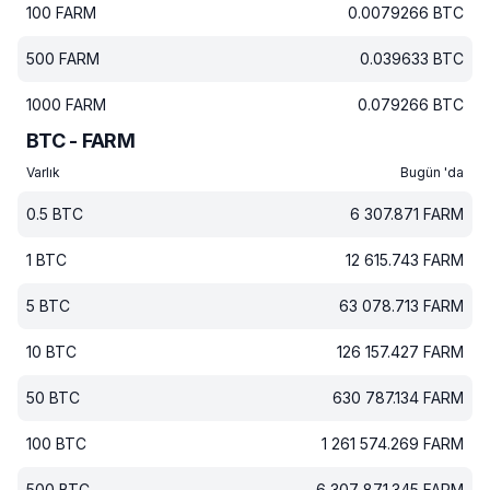
100
FARM
0.0079266
BTC
500
FARM
0.039633
BTC
1000
FARM
0.079266
BTC
BTC - FARM
Varlık
Bugün 'da
0.5
BTC
6 307.871
FARM
1
BTC
12 615.743
FARM
5
BTC
63 078.713
FARM
10
BTC
126 157.427
FARM
50
BTC
630 787.134
FARM
100
BTC
1 261 574.269
FARM
500
BTC
6 307 871.345
FARM