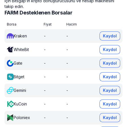
için Bitsgap’in kripto dönüştürücüsünü ve hesap makinesini
takip edin.
FARM Desteklenen Borsalar
Borsa
Fiyat
Hacim
Kraken
-
-
Kaydol
WhiteBit
-
-
Kaydol
Gate
-
-
Kaydol
Bitget
-
-
Kaydol
Gemini
-
-
Kaydol
KuCoin
-
-
Kaydol
Poloniex
-
-
Kaydol