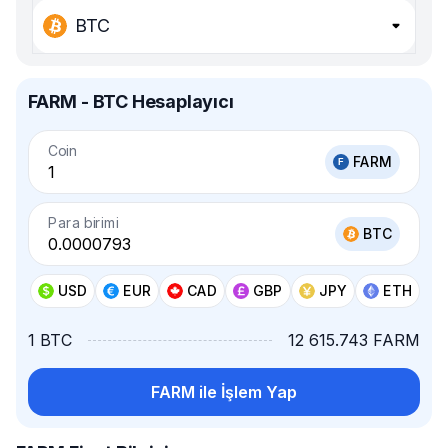
BTC
FARM - BTC Hesaplayıcı
Coin
FARM
Para birimi
BTC
USD
EUR
CAD
GBP
JPY
ETH
1 BTC
12 615.743 FARM
FARM ile İşlem Yap