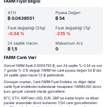
FARM Fiyat Bilgisi
ATH
Piyasa Değeri
₿
0.0638551
₿
54
Fiyat değişikliği (24g)
Fiyat değişikliği (7g)
-0.34
%
-2.15
%
24 saatlik Hacim
Maksimum Arz
₿
1,5
0
FARM Canlı Veri
Güncel FARM fiyatı 0.0000793 ₿, son 24 saatte %-0.34 ve son
7 günde %-2.15 değişti. FARM'nin canlı piyasa değeri 54 ₿'dur.
24 saatlik işlem hacmi 1,5 ₿ şeklindedir.
Dönüşüm oranları, Canlı FARM Fiyat Endeksi ve diğer dijital
varlık fiyat endeksleri kullanılarak hesaplanır. FARM/USD döviz
kuru gerçek zamanlı olarak güncellenir.
BTC, ETH, XRP’den USD, EUR, GBP’ye kadar kripto ve itibari
paralar arasındaki döviz kurlarının 7/24 canlı güncellemeleri