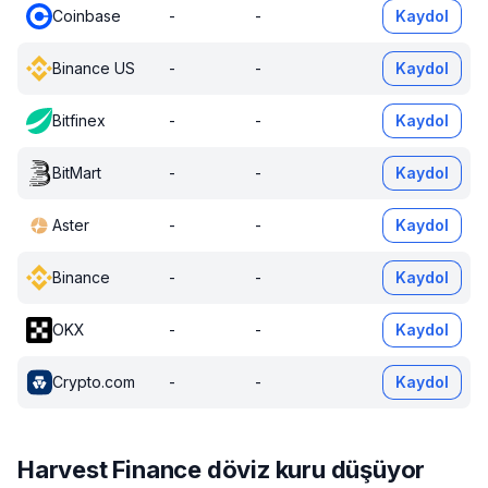
Coinbase
-
-
Kaydol
Binance US
-
-
Kaydol
Bitfinex
-
-
Kaydol
BitMart
-
-
Kaydol
Aster
-
-
Kaydol
Binance
-
-
Kaydol
OKX
-
-
Kaydol
Crypto.com
-
-
Kaydol
Harvest Finance döviz kuru düşüyor