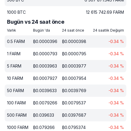
1000
BTC
12 615 742.69
FARM
Bugün vs 24 saat önce
Varlık
Bugün 'da
24 saat önce
24 saatlik Değişim
0.5
FARM
₿
0.0000396
₿
0.0000398
-0.34
%
1
FARM
₿
0.0000793
₿
0.0000795
-0.34
%
5
FARM
₿
0.0003963
₿
0.0003977
-0.34
%
10
FARM
₿
0.0007927
₿
0.0007954
-0.34
%
50
FARM
₿
0.0039633
₿
0.0039769
-0.34
%
100
FARM
₿
0.0079266
₿
0.0079537
-0.34
%
500
FARM
₿
0.039633
₿
0.0397687
-0.34
%
1000
FARM
₿
0.079266
₿
0.0795374
-0.34
%