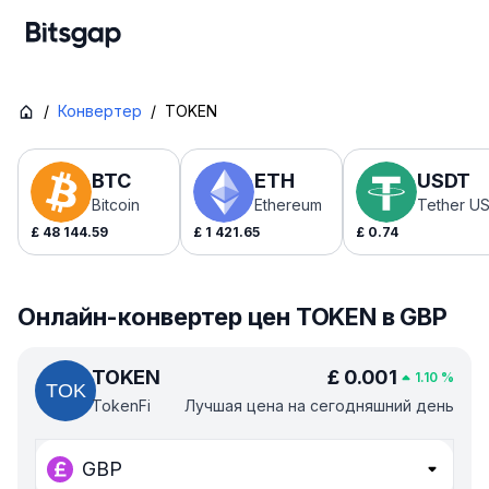
/
Конвертер
/
TOKEN
BTC
ETH
USDT
Bitcoin
Ethereum
Tether U
£
48 144.59
£
1 421.65
£
0.74
Онлайн-конвертер цен TOKEN в GBP
TOKEN
£
0.001
1.10
%
TokenFi
Лучшая цена на сегодняшний день
GBP