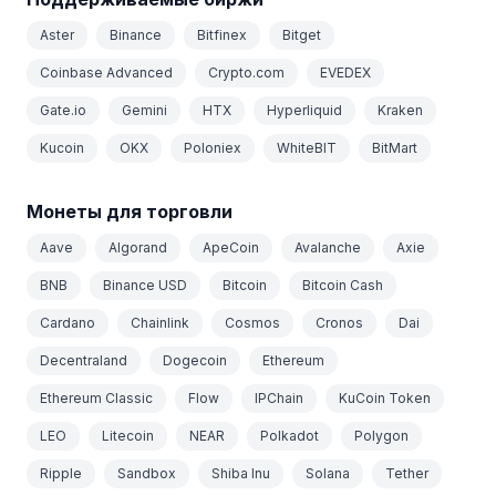
Aster
Binance
Bitfinex
Bitget
Coinbase Advanced
Crypto.com
EVEDEX
Gate.io
Gemini
HTX
Hyperliquid
Kraken
Kucoin
OKX
Poloniex
WhiteBIT
BitMart
Монеты для торговли
Aave
Algorand
ApeCoin
Avalanche
Axie
BNB
Binance USD
Bitcoin
Bitcoin Cash
Cardano
Chainlink
Cosmos
Cronos
Dai
Decentraland
Dogecoin
Ethereum
Ethereum Classic
Flow
IPChain
KuCoin Token
LEO
Litecoin
NEAR
Polkadot
Polygon
Ripple
Sandbox
Shiba Inu
Solana
Tether