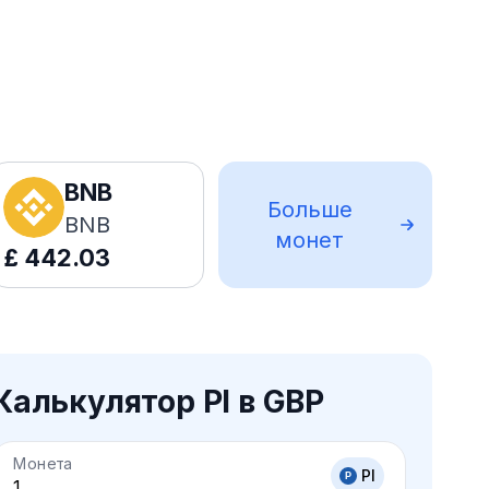
BNB
Больше
BNB
монет
£
442.03
Калькулятор PI в GBP
Монета
PI