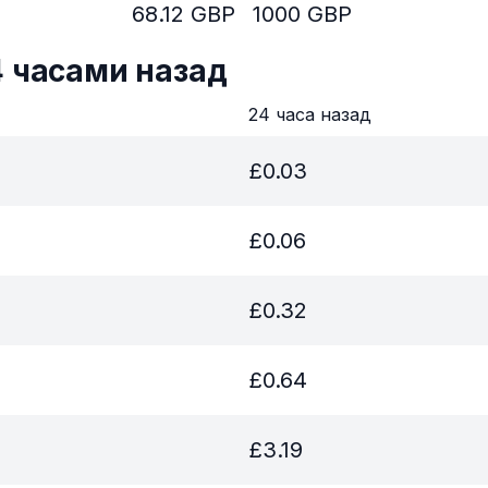
68.12
GBP
1000
GBP
4 часами назад
в
24 часа назад
£
0.03
£
0.06
£
0.32
£
0.64
£
3.19