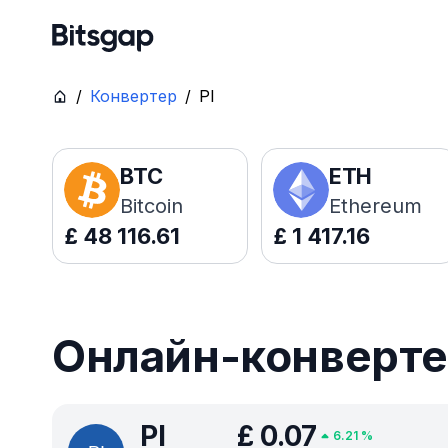
/
Конвертер
/
PI
BTC
ETH
Bitcoin
Ethereum
£
48 116.61
£
1 417.16
Онлайн-конвертер
PI
£
0.07
6.21
%