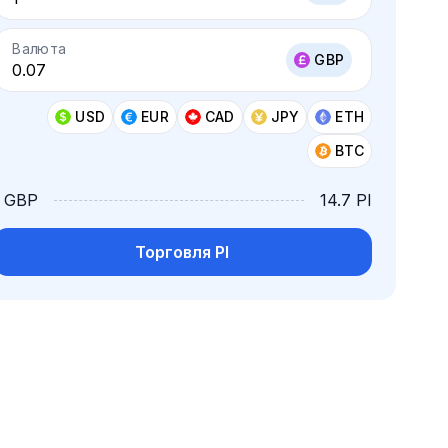
Валюта
GBP
USD
EUR
CAD
JPY
ETH
BTC
1 GBP
14.7 PI
Торговля PI