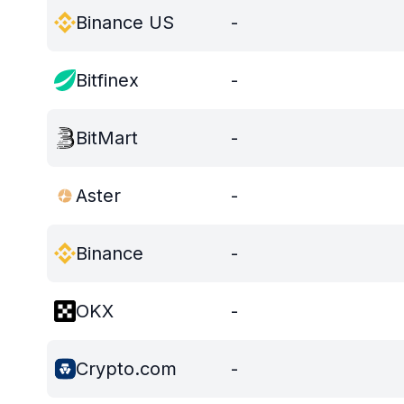
Binance US
-
Bitfinex
-
BitMart
-
Aster
-
Binance
-
OKX
-
Crypto.com
-