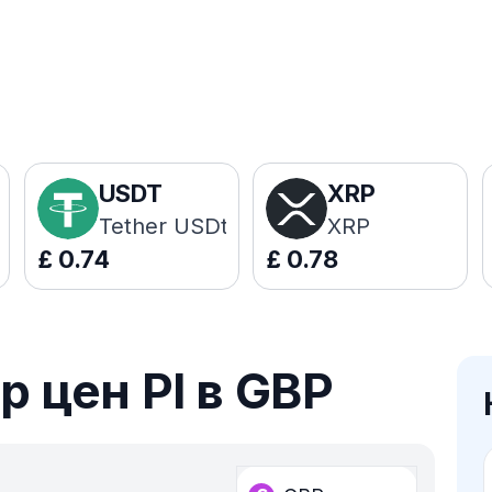
USDT
XRP
Tether USDt
XRP
£
0.74
£
0.78
 цен PI в GBP