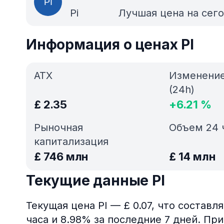
Pi
Лучшая цена на сег
Информация о ценах PI
АТХ
Изменени
(24h)
£
2.35
+
6.21
%
Рыночная
Объем 24 
капитализация
£
746 млн
£
14 млн
Текущие данные PI
Текущая цена PI — £ 0.07, что составл
часа и 8.98% за последние 7 дней. П