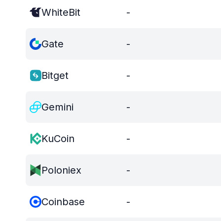
WhiteBit
-
Gate
-
Bitget
-
Gemini
-
KuCoin
-
Poloniex
-
Coinbase
-