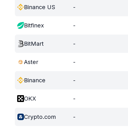
Binance US
-
Bitfinex
-
BitMart
-
Aster
-
Binance
-
OKX
-
Crypto.com
-