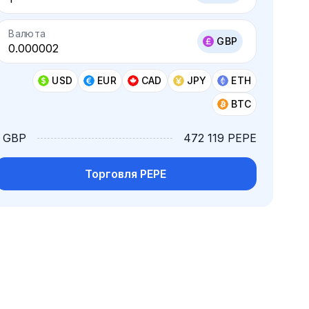
Валюта
GBP
USD
EUR
CAD
JPY
ETH
BTC
1 GBP
472 119 PEPE
Торговля PEPE