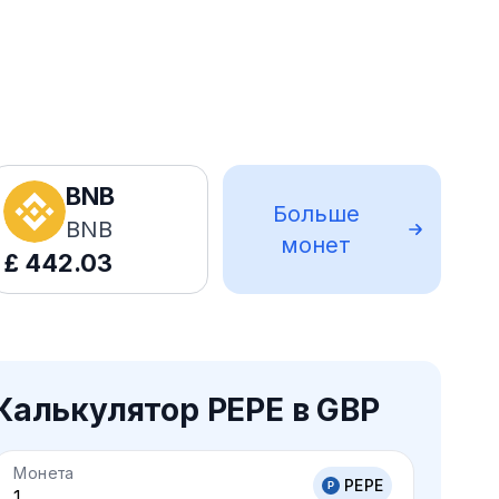
BNB
Больше
BNB
монет
£
442.03
Калькулятор PEPE в GBP
Монета
PEPE