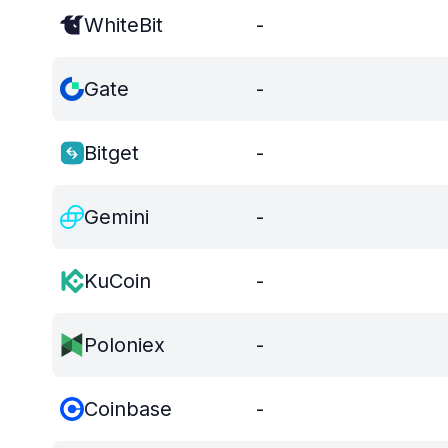
WhiteBit
-
Gate
-
Bitget
-
Gemini
-
KuCoin
-
Poloniex
-
Coinbase
-