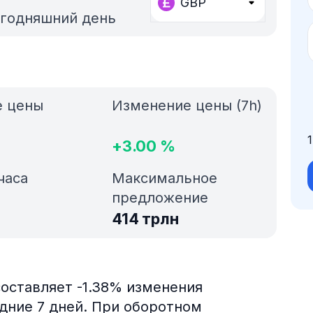
GBP
егодняшний день
е цены
Изменение цены (7h)
+
3.00
%
часа
Максимальное
предложение
414 трлн
составляет -1.38% изменения
едние 7 дней. При оборотном