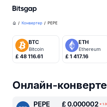
/
Конвертер
/
PEPE
BTC
ETH
Bitcoin
Ethereum
£
48 116.61
£
1 417.16
Онлайн-конверте
PEPE
£
0.000002
1.3