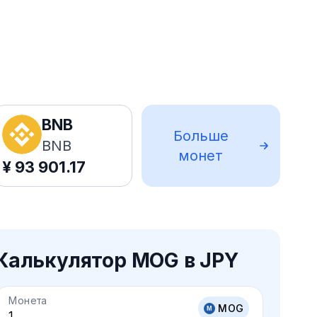
BNB
Больше
BNB
монет
¥
93 901.17
Калькулятор MOG в JPY
Монета
MOG