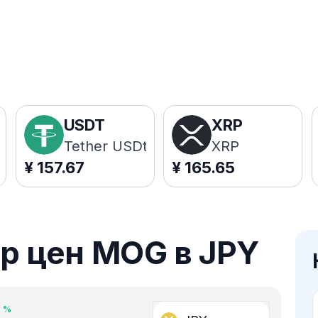
USDT
XRP
Tether USDt
XRP
¥
157.67
¥
165.65
р цен MOG в JPY
7
%