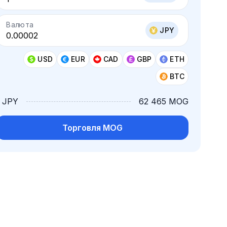
Валюта
JPY
USD
EUR
CAD
GBP
ETH
BTC
1 JPY
62 465 MOG
Торговля MOG