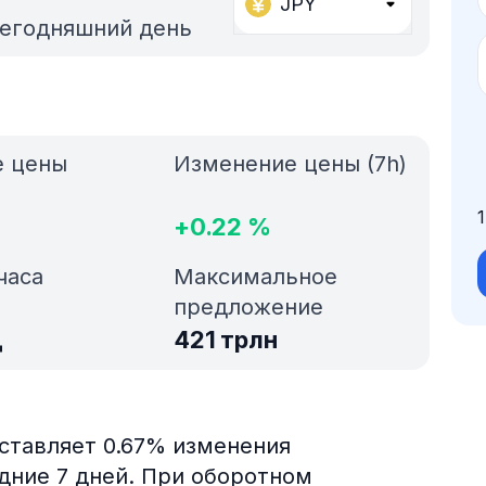
JPY
сегодняшний день
е цены
Изменение цены (7h)
+
0.22
%
часа
Максимальное
предложение
д
421 трлн
оставляет 0.67% изменения
едние 7 дней. При оборотном