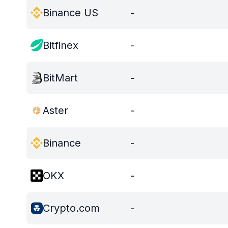
Binance US
-
Bitfinex
-
BitMart
-
Aster
-
Binance
-
OKX
-
Crypto.com
-