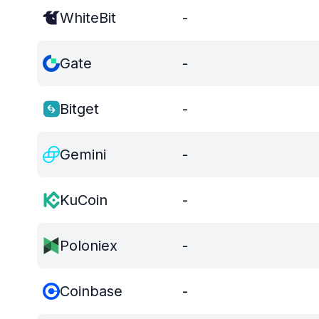
WhiteBit
-
Gate
-
Bitget
-
Gemini
-
KuCoin
-
Poloniex
-
Coinbase
-