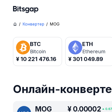
/
Конвертер
/
MOG
BTC
ETH
Bitcoin
Ethereum
¥
10 221 476.16
¥
301 049.89
Онлайн-конверте
MOG
¥
0.00002
0.6