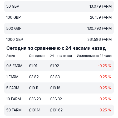
50
GBP
13.079
FARM
100
GBP
26.159
FARM
500
GBP
130.793
FARM
1000
GBP
261.586
FARM
Сегодня по сравнению с 24 часами назад
Актив
Сегодня в
24 часа назад
Изменение за 24 часа
0.5
FARM
£
1.91
£
1.92
-0.25
%
1
FARM
£
3.82
£
3.83
-0.25
%
5
FARM
£
19.11
£
19.16
-0.25
%
10
FARM
£
38.23
£
38.32
-0.25
%
50
FARM
£
191.14
£
191.62
-0.25
%