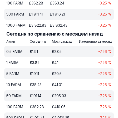
100
FARM
£
382.28
£
383.24
-0.25
%
500
FARM
£
1 911.41
£
1 916.21
-0.25
%
1000
FARM
£
3 822.83
£
3 832.43
-0.25
%
Сегодня по сравнению с месяцем назад
Актив
Сегодня в
Месяц назад
Изменение за месяц
0.5
FARM
£
1.91
£
2.05
-7.26
%
1
FARM
£
3.82
£
4.1
-7.26
%
5
FARM
£
19.11
£
20.5
-7.26
%
10
FARM
£
38.23
£
41.01
-7.26
%
50
FARM
£
191.14
£
205.03
-7.26
%
100
FARM
£
382.28
£
410.05
-7.26
%
500
FARM
£
1 911.41
£
2 050.25
-7.26
%