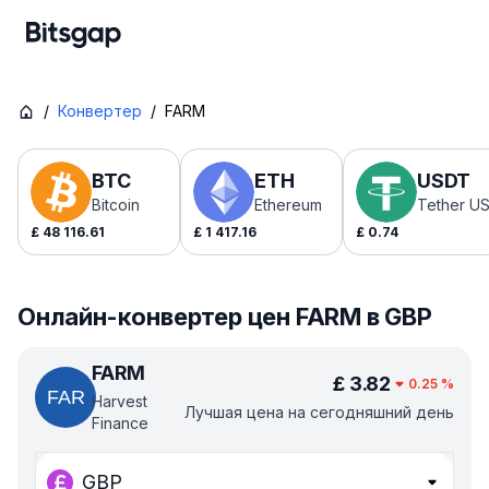
/
Конвертер
/
FARM
BTC
ETH
USDT
Bitcoin
Ethereum
Tether U
£
48 116.61
£
1 417.16
£
0.74
Онлайн-конвертер цен FARM в GBP
FARM
£
3.82
0.25
%
Harvest
Лучшая цена на сегодняшний день
Finance
GBP