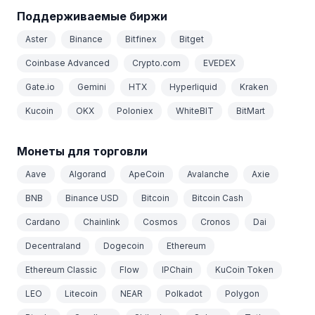
Поддерживаемые биржи
Aster
Binance
Bitfinex
Bitget
Coinbase Advanced
Crypto.com
EVEDEX
Gate.io
Gemini
HTX
Hyperliquid
Kraken
Kucoin
OKX
Poloniex
WhiteBIT
BitMart
Монеты для торговли
Aave
Algorand
ApeCoin
Avalanche
Axie
BNB
Binance USD
Bitcoin
Bitcoin Cash
Cardano
Chainlink
Cosmos
Cronos
Dai
Decentraland
Dogecoin
Ethereum
Ethereum Classic
Flow
IPChain
KuCoin Token
LEO
Litecoin
NEAR
Polkadot
Polygon