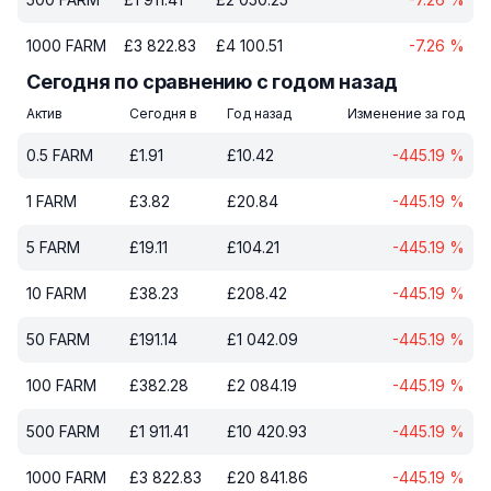
1000
FARM
£
3 822.83
£
4 100.51
-7.26
%
Сегодня по сравнению с годом назад
Актив
Сегодня в
Год назад
Изменение за год
0.5
FARM
£
1.91
£
10.42
-445.19
%
1
FARM
£
3.82
£
20.84
-445.19
%
5
FARM
£
19.11
£
104.21
-445.19
%
10
FARM
£
38.23
£
208.42
-445.19
%
50
FARM
£
191.14
£
1 042.09
-445.19
%
100
FARM
£
382.28
£
2 084.19
-445.19
%
500
FARM
£
1 911.41
£
10 420.93
-445.19
%
1000
FARM
£
3 822.83
£
20 841.86
-445.19
%