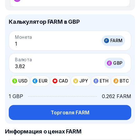
Калькулятор FARM в GBP
Монета
FARM
Валюта
GBP
USD
EUR
CAD
JPY
ETH
BTC
1 GBP
0.262 FARM
Торговля FARM
Информация о ценах FARM