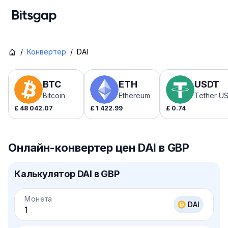
/
Конвертер
/
DAI
BTC
ETH
USDT
Bitcoin
Ethereum
Tether U
£
48 042.07
£
1 422.99
£
0.74
Онлайн-конвертер цен DAI в GBP
Калькулятор DAI в GBP
Монета
DAI