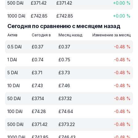
500
DAI
£
371.42
£
371.42
+
0.00
%
1000
DAI
£
742.85
£
742.85
+
0.00
%
Сегодня по сравнению с месяцем назад
Актив
Сегодня в
Месяц назад
Изменение за месяц
0.5
DAI
£
0.37
£
0.37
-0.48
%
1
DAI
£
0.74
£
0.75
-0.48
%
5
DAI
£
3.71
£
3.73
-0.48
%
10
DAI
£
7.43
£
7.46
-0.48
%
50
DAI
£
37.14
£
37.32
-0.48
%
100
DAI
£
74.28
£
74.64
-0.48
%
500
DAI
£
371.42
£
373.22
-0.48
%
1000
DAI
£
742.85
£
746.43
-0.48
%