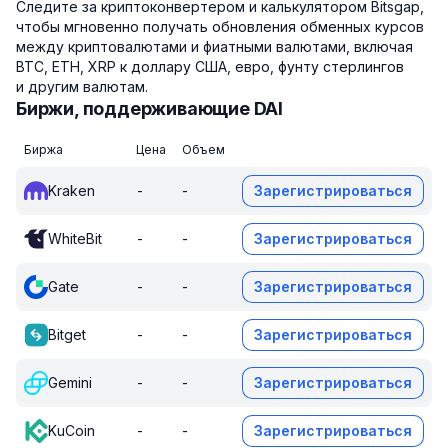
Следите за криптоконвертером и калькулятором Bitsgap,
чтобы мгновенно получать обновления обменных курсов
между криптовалютами и фиатными валютами, включая
BTC, ETH, XRP к доллару США, евро, фунту стерлингов
и другим валютам.
Биржи, поддерживающие DAI
Биржа
Цена
Объем
Kraken
-
-
Зарегистрироваться
WhiteBit
-
-
Зарегистрироваться
Gate
-
-
Зарегистрироваться
Bitget
-
-
Зарегистрироваться
Gemini
-
-
Зарегистрироваться
KuCoin
-
-
Зарегистрироваться