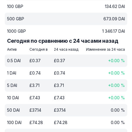
100
GBP
134.62
DAI
500
GBP
673.09
DAI
1000
GBP
1 346.17
DAI
Сегодня по сравнению с 24 часами назад
Актив
Сегодня в
24 часа назад
Изменение за 24 часа
0.5
DAI
£
0.37
£
0.37
+
0.00
%
1
DAI
£
0.74
£
0.74
+
0.00
%
5
DAI
£
3.71
£
3.71
+
0.00
%
10
DAI
£
7.43
£
7.43
+
0.00
%
50
DAI
£
37.14
£
37.14
0.00
%
100
DAI
£
74.28
£
74.28
0.00
%