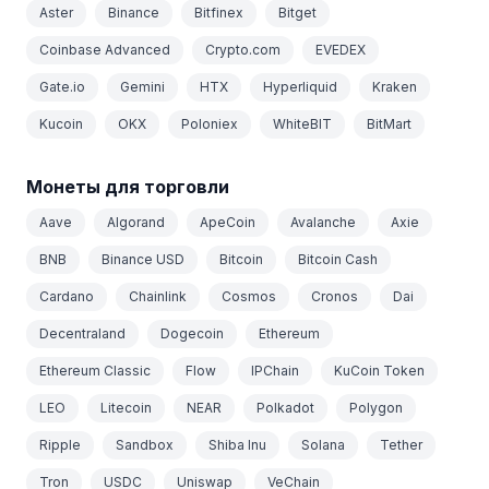
Aster
Binance
Bitfinex
Bitget
Coinbase Advanced
Crypto.com
EVEDEX
Gate.io
Gemini
HTX
Hyperliquid
Kraken
Kucoin
OKX
Poloniex
WhiteBIT
BitMart
Монеты для торговли
Aave
Algorand
ApeCoin
Avalanche
Axie
BNB
Binance USD
Bitcoin
Bitcoin Cash
Cardano
Chainlink
Cosmos
Cronos
Dai
Decentraland
Dogecoin
Ethereum
Ethereum Classic
Flow
IPChain
KuCoin Token
LEO
Litecoin
NEAR
Polkadot
Polygon
Ripple
Sandbox
Shiba Inu
Solana
Tether
Tron
USDC
Uniswap
VeChain