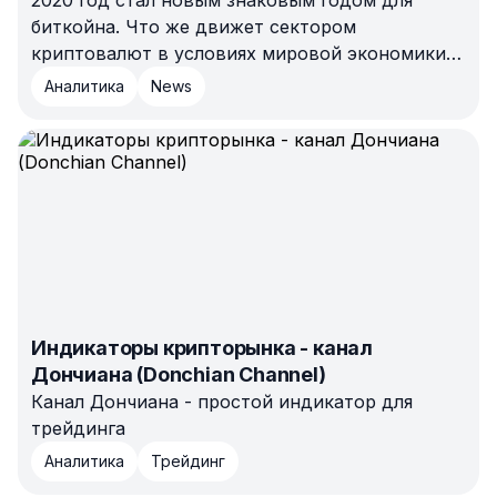
2020 год стал новым знаковым годом для
биткойна. Что же движет сектором
криптовалют в условиях мировой экономики,
глобально пораженной COVID?
Аналитика
News
Индикаторы крипторынка - канал
Дончиана (Donchian Channel)
Канал Дончиана - простой индикатор для
трейдинга
Аналитика
Трейдинг