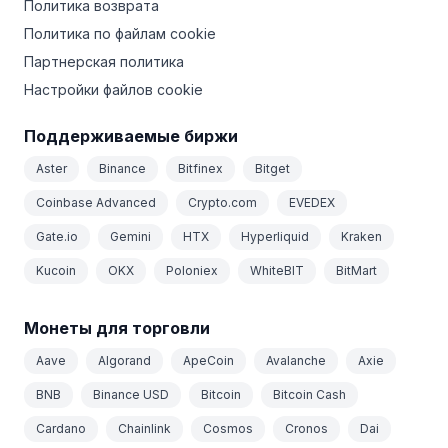
Политика возврата
Политика по файлам cookie
Партнерская политика
Настройки файлов cookie
Поддерживаемые биржи
Aster
Binance
Bitfinex
Bitget
Coinbase Advanced
Crypto.com
EVEDEX
Gate.io
Gemini
HTX
Hyperliquid
Kraken
Kucoin
OKX
Poloniex
WhiteBIT
BitMart
Монеты для торговли
Aave
Algorand
ApeCoin
Avalanche
Axie
BNB
Binance USD
Bitcoin
Bitcoin Cash
Cardano
Chainlink
Cosmos
Cronos
Dai