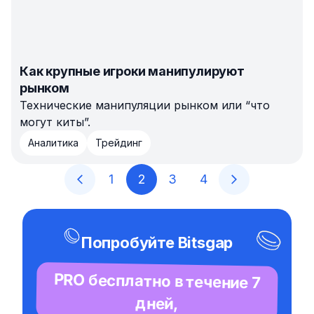
Как крупные игроки манипулируют
рынком
Технические манипуляции рынком или “что
могут киты”.
Аналитика
Трейдинг
1
2
3
4
Попробуйте Bitsgap
PRO бесплатно в течение 7
дней,