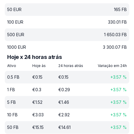
50
EUR
165
FB
100
EUR
330.01
FB
500
EUR
1 650.03
FB
1000
EUR
3 300.07
FB
Hoje x 24 horas atrás
Ativo
Hoje às
24 horas atrás
Variação em 24h
0.5
FB
€
0.15
€
0.15
+
3.57
%
1
FB
€
0.3
€
0.29
+
3.57
%
5
FB
€
1.52
€
1.46
+
3.57
%
10
FB
€
3.03
€
2.92
+
3.57
%
50
FB
€
15.15
€
14.61
+
3.57
%