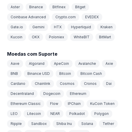
Aster
Binance
Bitfinex
Bitget
Coinbase Advanced
Crypto.com
EVEDEX
Gate.io
Gemini
HTX
Hyperliquid
Kraken
Kucoin
OKX
Poloniex
WhiteBIT
BitMart
Moedas com Suporte
Aave
Algorand
ApeCoin
Avalanche
Axie
BNB
Binance USD
Bitcoin
Bitcoin Cash
Cardano
Chainlink
Cosmos
Cronos
Dai
Decentraland
Dogecoin
Ethereum
Ethereum Classic
Flow
IPChain
KuCoin Token
LEO
Litecoin
NEAR
Polkadot
Polygon
Ripple
Sandbox
Shiba Inu
Solana
Tether