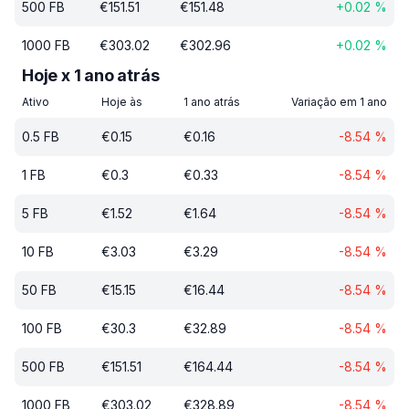
500
FB
€
151.51
€
151.48
+
0.02
%
1000
FB
€
303.02
€
302.96
+
0.02
%
Hoje x 1 ano atrás
Ativo
Hoje às
1 ano atrás
Variação em 1 ano
0.5
FB
€
0.15
€
0.16
-8.54
%
1
FB
€
0.3
€
0.33
-8.54
%
5
FB
€
1.52
€
1.64
-8.54
%
10
FB
€
3.03
€
3.29
-8.54
%
50
FB
€
15.15
€
16.44
-8.54
%
100
FB
€
30.3
€
32.89
-8.54
%
500
FB
€
151.51
€
164.44
-8.54
%
1000
FB
€
303.02
€
328.89
-8.54
%