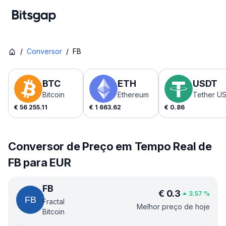
/
Conversor
/
FB
BTC
ETH
USDT
Bitcoin
Ethereum
Tether U
€
56 255.11
€
1 663.62
€
0.86
Conversor de Preço em Tempo Real de
FB para EUR
FB
€
0.3
3.57
%
Fractal
Melhor preço de hoje
Bitcoin