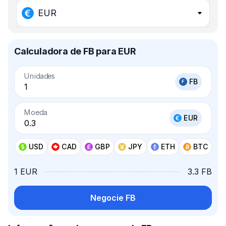
EUR
Calculadora de FB para EUR
Unidades
FB
Moeda
EUR
USD
CAD
GBP
JPY
ETH
BTC
1 EUR
3.3 FB
Negocie FB