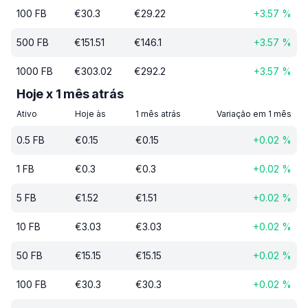
100
FB
€
30.3
€
29.22
+
3.57
%
500
FB
€
151.51
€
146.1
+
3.57
%
1000
FB
€
303.02
€
292.2
+
3.57
%
Hoje x 1 mês atrás
Ativo
Hoje às
1 mês atrás
Variação em 1 mês
0.5
FB
€
0.15
€
0.15
+
0.02
%
1
FB
€
0.3
€
0.3
+
0.02
%
5
FB
€
1.52
€
1.51
+
0.02
%
10
FB
€
3.03
€
3.03
+
0.02
%
50
FB
€
15.15
€
15.15
+
0.02
%
100
FB
€
30.3
€
30.3
+
0.02
%