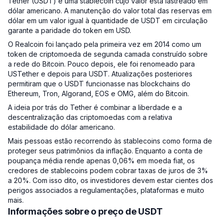
Tether (USDT) é uma stablecoin cujo valor está lastreado em
dólar americano. A manutenção do valor total das reservas em
dólar em um valor igual à quantidade de USDT em circulação
garante a paridade do token em USD.
O Realcoin foi lançado pela primeira vez em 2014 como um
token de criptomoeda de segunda camada construído sobre
a rede do Bitcoin. Pouco depois, ele foi renomeado para
USTether e depois para USDT. Atualizações posteriores
permitiram que o USDT funcionasse nas blockchains do
Ethereum, Tron, Algorand, EOS e OMG, além do Bitcoin.
A ideia por trás do Tether é combinar a liberdade e a
descentralização das criptomoedas com a relativa
estabilidade do dólar americano.
Mais pessoas estão recorrendo às stablecoins como forma de
proteger seus patrimônios da inflação. Enquanto a conta de
poupança média rende apenas 0,06% em moeda fiat, os
credores de stablecoins podem cobrar taxas de juros de 3%
a 20%. Com isso dito, os investidores devem estar cientes dos
perigos associados a regulamentações, plataformas e muito
mais.
Informações sobre o preço de USDT