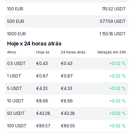
100
EUR
115.52
USDT
500
EUR
577.59
USDT
1000
EUR
1 155.18
USDT
Hoje x 24 horas atrás
Ativo
Hoje às
24 horas atrás
Variação em 24h
0.5
USDT
€
0.43
€
0.43
+
0.02
%
1
USDT
€
0.87
€
0.87
+
0.02
%
5
USDT
€
4.33
€
4.33
+
0.02
%
10
USDT
€
8.66
€
8.66
+
0.02
%
50
USDT
€
43.28
€
43.28
+
0.02
%
100
USDT
€
86.57
€
86.55
+
0.02
%