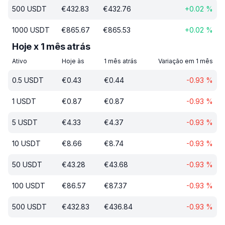
500
USDT
€
432.83
€
432.76
+
0.02
%
1000
USDT
€
865.67
€
865.53
+
0.02
%
Hoje x 1 mês atrás
Ativo
Hoje às
1 mês atrás
Variação em 1 mês
0.5
USDT
€
0.43
€
0.44
-0.93
%
1
USDT
€
0.87
€
0.87
-0.93
%
5
USDT
€
4.33
€
4.37
-0.93
%
10
USDT
€
8.66
€
8.74
-0.93
%
50
USDT
€
43.28
€
43.68
-0.93
%
100
USDT
€
86.57
€
87.37
-0.93
%
500
USDT
€
432.83
€
436.84
-0.93
%