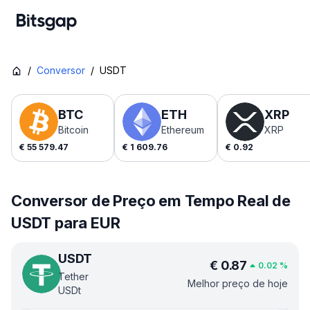
/
Conversor
/
USDT
BTC
ETH
XRP
Bitcoin
Ethereum
XRP
€
55 579.47
€
1 609.76
€
0.92
Conversor de Preço em Tempo Real de
USDT para EUR
USDT
€
0.87
0.02
%
Tether
Melhor preço de hoje
USDt