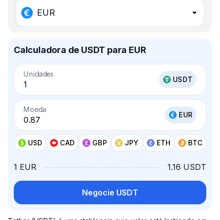
EUR
Calculadora de USDT para EUR
Unidades
USDT
Moeda
EUR
USD
CAD
GBP
JPY
ETH
BTC
1 EUR
1.16 USDT
Negocie USDT