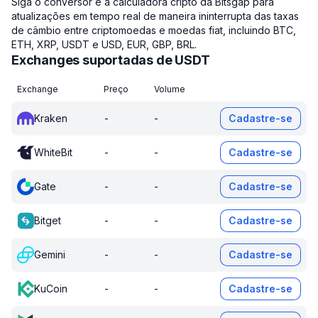
Siga o conversor e a calculadora cripto da Bitsgap para
atualizações em tempo real de maneira ininterrupta das taxas
de câmbio entre criptomoedas e moedas fiat, incluindo BTC,
ETH, XRP, USDT e USD, EUR, GBP, BRL.
Exchanges suportadas de USDT
Exchange
Preço
Volume
Kraken
-
-
Cadastre-se
WhiteBit
-
-
Cadastre-se
Gate
-
-
Cadastre-se
Bitget
-
-
Cadastre-se
Gemini
-
-
Cadastre-se
KuCoin
-
-
Cadastre-se