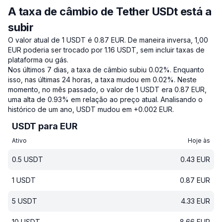
A taxa de câmbio de Tether USDt está a
subir
O valor atual de 1 USDT é 0.87 EUR.
De maneira inversa, 1,00
EUR poderia ser trocado por 1.16 USDT, sem incluir taxas de
plataforma ou gás.
Nos últimos 7 dias, a taxa de câmbio subiu 0.02%.
Enquanto
isso, nas últimas 24 horas, a taxa mudou em 0.02%.
Neste
momento, no mês passado, o valor de 1 USDT era 0.87 EUR,
uma alta de 0.93% em relação ao preço atual.
Analisando o
histórico de um ano, USDT mudou em +0.002 EUR.
USDT para EUR
Ativo
Hoje às
0.5
USDT
0.43
EUR
1
USDT
0.87
EUR
5
USDT
4.33
EUR
10
USDT
8.66
EUR