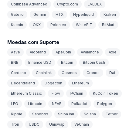
Coinbase Advanced
Crypto.com
EVEDEX
Gate.io
Gemini
HTX
Hyperliquid
Kraken
Kucoin
OKX
Poloniex
WhiteBIT
BitMart
Moedas com Suporte
Aave
Algorand
ApeCoin
Avalanche
Axie
BNB
Binance USD
Bitcoin
Bitcoin Cash
Cardano
Chainlink
Cosmos
Cronos
Dai
Decentraland
Dogecoin
Ethereum
Ethereum Classic
Flow
IPChain
KuCoin Token
LEO
Litecoin
NEAR
Polkadot
Polygon
Ripple
Sandbox
Shiba Inu
Solana
Tether
Tron
USDC
Uniswap
VeChain