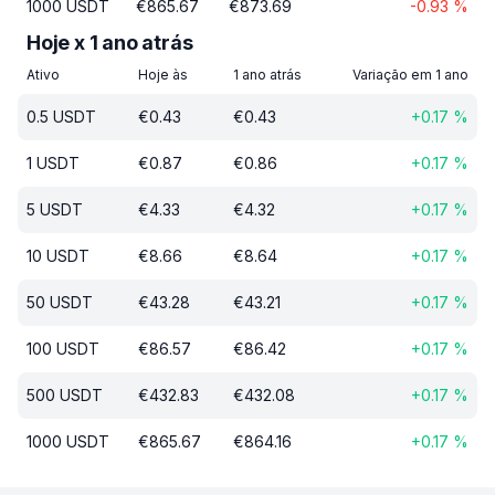
1000
USDT
€
865.67
€
873.69
-0.93
%
Hoje x 1 ano atrás
Ativo
Hoje às
1 ano atrás
Variação em 1 ano
0.5
USDT
€
0.43
€
0.43
+
0.17
%
1
USDT
€
0.87
€
0.86
+
0.17
%
5
USDT
€
4.33
€
4.32
+
0.17
%
10
USDT
€
8.66
€
8.64
+
0.17
%
50
USDT
€
43.28
€
43.21
+
0.17
%
100
USDT
€
86.57
€
86.42
+
0.17
%
500
USDT
€
432.83
€
432.08
+
0.17
%
1000
USDT
€
865.67
€
864.16
+
0.17
%