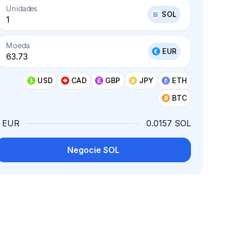
Unidades
SOL
Moeda
EUR
USD
CAD
GBP
JPY
ETH
BTC
1 EUR
0.0157 SOL
Negocie SOL