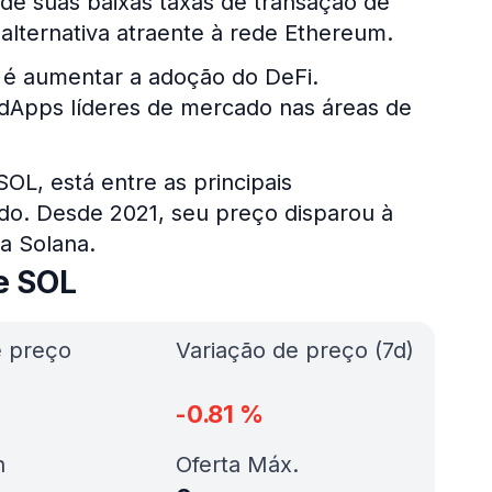
 de suas baixas taxas de transação de
alternativa atraente à rede Ethereum.
n é aumentar a adoção do DeFi.
 dApps líderes de mercado nas áreas de
OL, está entre as principais
do. Desde 2021, seu preço disparou à
a Solana.
e SOL
e preço
Variação de preço (7d)
-0.81
%
h
Oferta Máx.