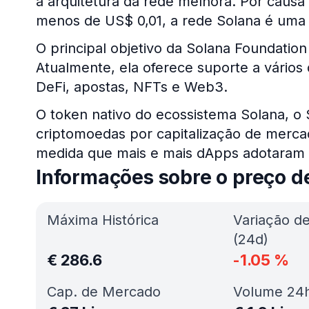
a arquitetura da rede melhora. Por causa
menos de US$ 0,01, a rede Solana é uma 
O principal objetivo da Solana Foundatio
Atualmente, ela oferece suporte a vários
DeFi, apostas, NFTs e Web3.
O token nativo do ecossistema Solana, o S
criptomoedas por capitalização de merca
medida que mais e mais dApps adotaram 
Informações sobre o preço d
Máxima Histórica
Variação d
(24d)
€
286.6
-1.05
%
Cap. de Mercado
Volume 24