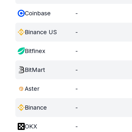
Coinbase
-
Binance US
-
Bitfinex
-
BitMart
-
Aster
-
Binance
-
OKX
-