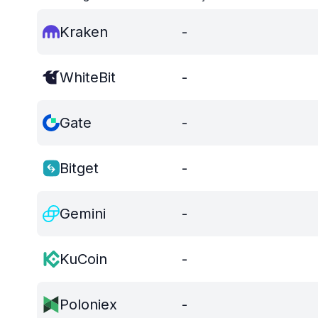
Kraken
-
WhiteBit
-
Gate
-
Bitget
-
Gemini
-
KuCoin
-
Poloniex
-