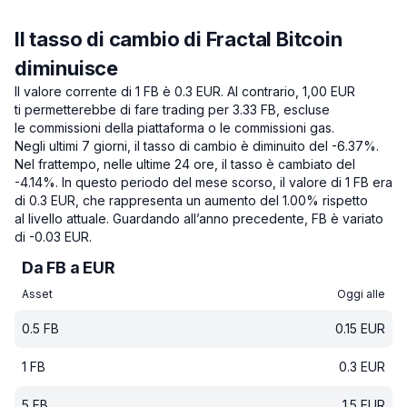
Il tasso di cambio di Fractal Bitcoin
diminuisce
Il valore corrente di 1 FB è 0.3 EUR.
Al contrario, 1,00 EUR
ti permetterebbe di fare trading per 3.33 FB, escluse
le commissioni della piattaforma o le commissioni gas.
Negli ultimi 7 giorni, il tasso di cambio è diminuito del -6.37%.
Nel frattempo, nelle ultime 24 ore, il tasso è cambiato del
-4.14%.
In questo periodo del mese scorso, il valore di 1 FB era
di 0.3 EUR, che rappresenta un aumento del 1.00% rispetto
al livello attuale.
Guardando all’anno precedente, FB è variato
di -0.03 EUR.
Da FB a EUR
Asset
Oggi alle
0.5
FB
0.15
EUR
1
FB
0.3
EUR
5
FB
1.5
EUR