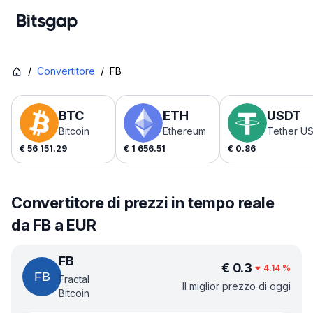
/
Convertitore
/
FB
BTC
ETH
USDT
Bitcoin
Ethereum
Tether U
€
56 151.29
€
1 656.51
€
0.86
Convertitore di prezzi in tempo reale
da FB a EUR
FB
€
0.3
4.14
%
Fractal
Il miglior prezzo di oggi
Bitcoin