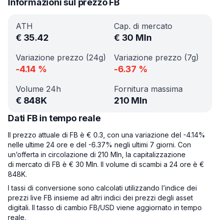
Informazioni sul prezzo FB
ATH
Cap. di mercato
€
35.42
€
30 Mln
Variazione prezzo (24g)
Variazione prezzo (7g)
-4.14
%
-6.37
%
Volume 24h
Fornitura massima
€
848K
210 Mln
Dati FB in tempo reale
Il prezzo attuale di FB è € 0.3, con una variazione del -4.14%
nelle ultime 24 ore e del -6.37% negli ultimi 7 giorni. Con
un’offerta in circolazione di 210 Mln, la capitalizzazione
di mercato di FB è € 30 Mln. Il volume di scambi a 24 ore è €
848K.
I tassi di conversione sono calcolati utilizzando l’indice dei
prezzi live FB insieme ad altri indici dei prezzi degli asset
digitali. Il tasso di cambio FB/USD viene aggiornato in tempo
reale.