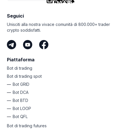
semplice per automatizzare i tuoi profitti. Perché non
sicurezza all’avanguardia, il supporto umano 24 ore
iscriverti oggi e scatenare la tua anima crypto
su 24, 7 giorni su 7 e l’impegno per raggiungere
di successo?
l’eccellenza ti assicurano di essere sempre al sicuro nel
Seguici
gestire i tuoi fondi crypto con noi.
Unisciti alla nostra vivace comunità di 800.000+ trader
crypto soddisfatti.
Piattaforma
Bot di trading
Bot di trading spot
Bot GRID
Bot DCA
Bot BTD
Bot LOOP
Bot QFL
Bot di trading futures