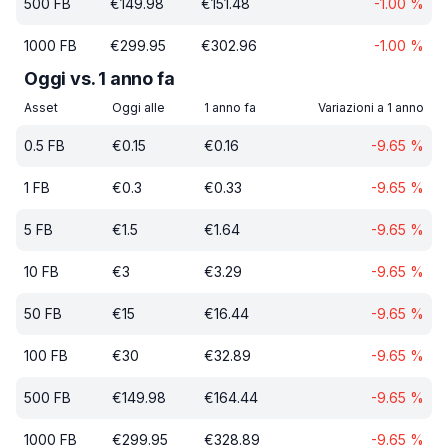
500
FB
€
149.98
€
151.48
-1.00
%
1000
FB
€
299.95
€
302.96
-1.00
%
Oggi vs. 1 anno fa
Asset
Oggi alle
1 anno fa
Variazioni a 1 anno
0.5
FB
€
0.15
€
0.16
-9.65
%
1
FB
€
0.3
€
0.33
-9.65
%
5
FB
€
1.5
€
1.64
-9.65
%
10
FB
€
3
€
3.29
-9.65
%
50
FB
€
15
€
16.44
-9.65
%
100
FB
€
30
€
32.89
-9.65
%
500
FB
€
149.98
€
164.44
-9.65
%
1000
FB
€
299.95
€
328.89
-9.65
%