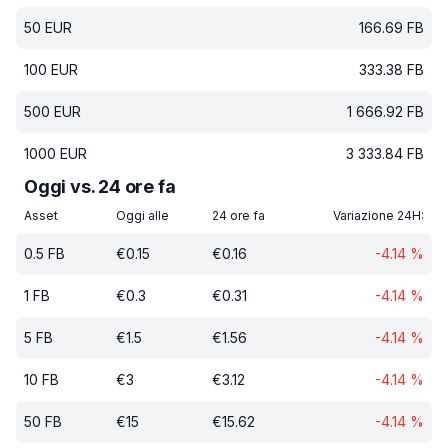
50
EUR
166.69
FB
100
EUR
333.38
FB
500
EUR
1 666.92
FB
1000
EUR
3 333.84
FB
Oggi vs. 24 ore fa
Asset
Oggi alle
24 ore fa
Variazione 24H:
0.5
FB
€
0.15
€
0.16
-4.14
%
1
FB
€
0.3
€
0.31
-4.14
%
5
FB
€
1.5
€
1.56
-4.14
%
10
FB
€
3
€
3.12
-4.14
%
50
FB
€
15
€
15.62
-4.14
%