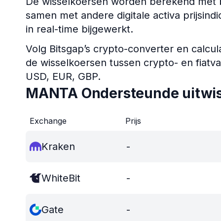
De wisselkoersen worden berekend met b
samen met andere digitale activa prijsi
in real-time bijgewerkt.
Volg Bitsgap’s crypto-converter en calcul
de wisselkoersen tussen crypto- en fiatv
USD, EUR, GBP.
MANTA Ondersteunde uitwis
Exchange
Prijs
Kraken
-
WhiteBit
-
Gate
-