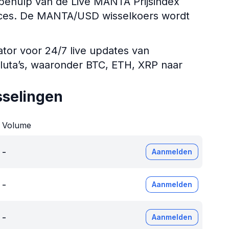
ehulp van de Live MANTA Prijsindex
ndices. De MANTA/USD wisselkoers wordt
ator voor 24/7 live updates van
aluta’s, waaronder BTC, ETH, XRP naar
selingen
Volume
-
Aanmelden
-
Aanmelden
-
Aanmelden