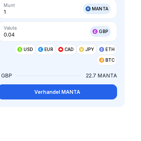
Munt
MANTA
Valuta
GBP
USD
EUR
CAD
JPY
ETH
BTC
1 GBP
22.7 MANTA
Verhandel MANTA