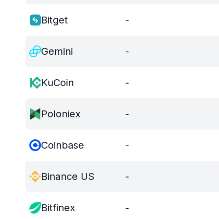
Bitget
-
Gemini
-
KuCoin
-
Poloniex
-
Coinbase
-
Binance US
-
Bitfinex
-