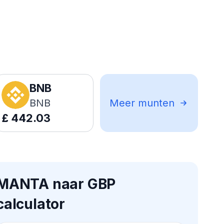
BNB
BNB
Meer munten
£
442.03
MANTA naar GBP
calculator