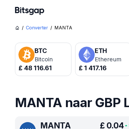
/
Converter
/
MANTA
BTC
ETH
Bitcoin
Ethereum
£
48 116.61
£
1 417.16
MANTA naar GBP Li
MANTA
£
0.04