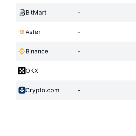
BitMart
-
Aster
-
Binance
-
OKX
-
Crypto.com
-