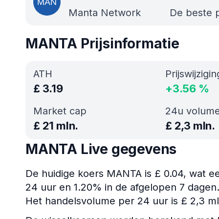
Manta Network
De beste p
MANTA Prijsinformatie
ATH
Prijswijzigi
£
3.19
+
3.56
%
Market cap
24u volum
£
21 mln.
£
2,3 mln.
MANTA Live gegevens
De huidige koers MANTA is £ 0.04, wat ee
24 uur en 1.20% in de afgelopen 7 dagen.
Het handelsvolume per 24 uur is £ 2,3 ml