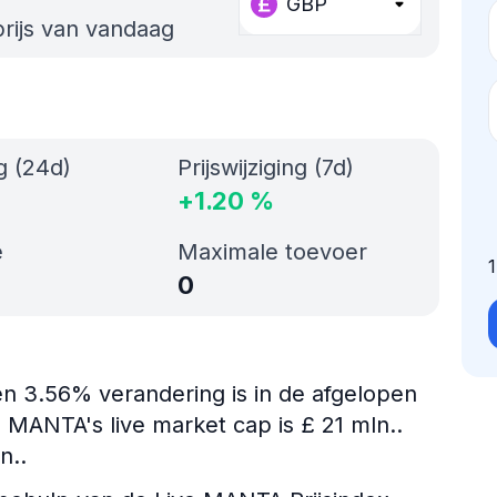
GBP
rijs van vandaag
ng (24d)
Prijswijziging (7d)
+
1.20
%
e
Maximale toevoer
0
n 3.56% verandering is in de afgelopen
 MANTA's live market cap is £ 21 mln..
n..