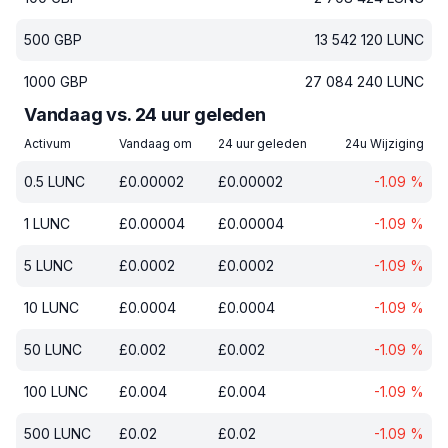
500
GBP
13 542 120
LUNC
1000
GBP
27 084 240
LUNC
Vandaag vs. 24 uur geleden
Activum
Vandaag om
24 uur geleden
24u Wijziging
0.5
LUNC
£
0.00002
£
0.00002
-1.09
%
1
LUNC
£
0.00004
£
0.00004
-1.09
%
5
LUNC
£
0.0002
£
0.0002
-1.09
%
10
LUNC
£
0.0004
£
0.0004
-1.09
%
50
LUNC
£
0.002
£
0.002
-1.09
%
100
LUNC
£
0.004
£
0.004
-1.09
%
500
LUNC
£
0.02
£
0.02
-1.09
%