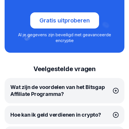
Gratis uitproberen
Al je gegevens zijn beveiligd met geavanceerde
encryptie
Veelgestelde vragen
Wat zijn de voordelen van het Bitsgap
Affiliate Programma?
Bitsgap’s
affiliateprogramma
is je ticket naar extra winst
Hoe kan ik geld verdienen in crypto?
in crypto. Het is eenvoudig. Deel je unieke affiliate link
en krijg 30% betaald wanneer iemand zich inschrijft