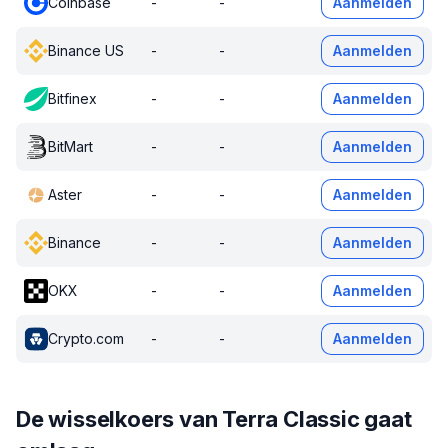
Coinbase
-
-
Aanmelden
Binance US
-
-
Aanmelden
Bitfinex
-
-
Aanmelden
BitMart
-
-
Aanmelden
Aster
-
-
Aanmelden
Binance
-
-
Aanmelden
OKX
-
-
Aanmelden
Crypto.com
-
-
Aanmelden
De wisselkoers van Terra Classic gaat