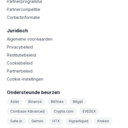
Partnerprogramma
Partnercompetitie
Contactinformatie
Juridisch
Algemene voorwaarden
Privacybeleid
Restitutiebeleid
Cookiebeleid
Partnerbeleid
Cookie-instellingen
Ondersteunde beurzen
Aster
Binance
Bitfinex
Bitget
Coinbase Advanced
Crypto.com
EVEDEX
Gate.io
Gemini
HTX
Hyperliquid
Kraken