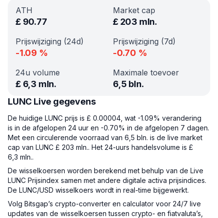
ATH
Market cap
£
90.77
£
203 mln.
Prijswijziging (24d)
Prijswijziging (7d)
-1.09
%
-0.70
%
24u volume
Maximale toevoer
£
6,3 mln.
6,5 bln.
LUNC Live gegevens
De huidige LUNC prijs is £ 0.00004, wat -1.09% verandering
is in de afgelopen 24 uur en -0.70% in de afgelopen 7 dagen.
Met een circulerende voorraad van 6,5 bln. is de live market
cap van LUNC £ 203 mln.. Het 24-uurs handelsvolume is £
6,3 mln..
De wisselkoersen worden berekend met behulp van de Live
LUNC Prijsindex samen met andere digitale activa prijsindices.
De LUNC/USD wisselkoers wordt in real-time bijgewerkt.
Volg Bitsgap’s crypto-converter en calculator voor 24/7 live
updates van de wisselkoersen tussen crypto- en fiatvaluta’s,