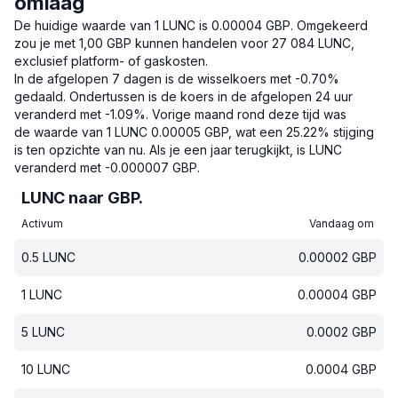
omlaag
De huidige waarde van 1 LUNC is 0.00004 GBP.
Omgekeerd
zou je met 1,00 GBP kunnen handelen voor 27 084 LUNC,
exclusief platform- of gaskosten.
In de afgelopen 7 dagen is de wisselkoers met -0.70%
gedaald.
Ondertussen is de koers in de afgelopen 24 uur
veranderd met -1.09%.
Vorige maand rond deze tijd was
de waarde van 1 LUNC 0.00005 GBP, wat een 25.22% stijging
is ten opzichte van nu.
Als je een jaar terugkijkt, is LUNC
veranderd met -0.000007 GBP.
LUNC naar GBP.
Activum
Vandaag om
0.5
LUNC
0.00002
GBP
1
LUNC
0.00004
GBP
5
LUNC
0.0002
GBP
10
LUNC
0.0004
GBP