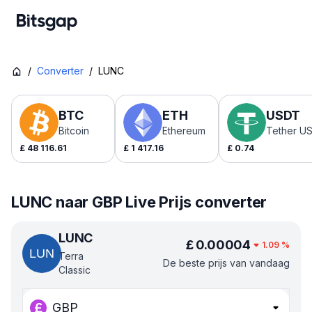
/
Converter
/
LUNC
BTC
ETH
USDT
Bitcoin
Ethereum
Tether U
£
48 116.61
£
1 417.16
£
0.74
LUNC naar GBP Live Prijs converter
LUNC
£
0.00004
1.09
%
Terra
De beste prijs van vandaag
Classic
GBP