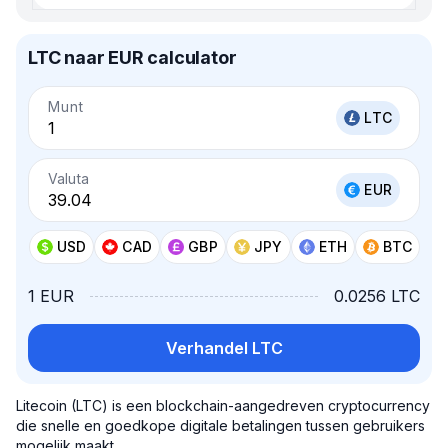
LTC naar EUR calculator
Munt
LTC
Valuta
EUR
USD
CAD
GBP
JPY
ETH
BTC
1 EUR
0.0256 LTC
Verhandel LTC
Litecoin (LTC) is een blockchain-aangedreven cryptocurrency
die snelle en goedkope digitale betalingen tussen gebruikers
mogelijk maakt.