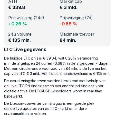
ATH
Market cap
€
339.8
€
3 mld.
Prijswijziging (24d)
Prijswijziging (7d)
+
0.26
%
-0.68
%
24u volume
Maximale toevoer
€
135 mln.
84 mln.
LTC Live gegevens
De huidige LTC prijs is € 39.04, wat 0.26% verandering
is in de afgelopen 24 uur en -0.68% in de afgelopen 7 dagen.
Met een circulerende voorraad van 84 mln. is de live market
cap van LTC € 3 mld.. Het 24-uurs handelsvolume is € 135 mln..
De omrekeningskoersen worden berekend met behulp van
de Live LTC Prijsindex samen met andere prijsindices voor
digitale activa. De LTC/USD wisselkoers wordt in real-time
bijgewerkt.
De Litecoin-converter van Bitsgap is een goede plek
om de live updates van de LTC-markt en andere
cryptomarkten te volgen.