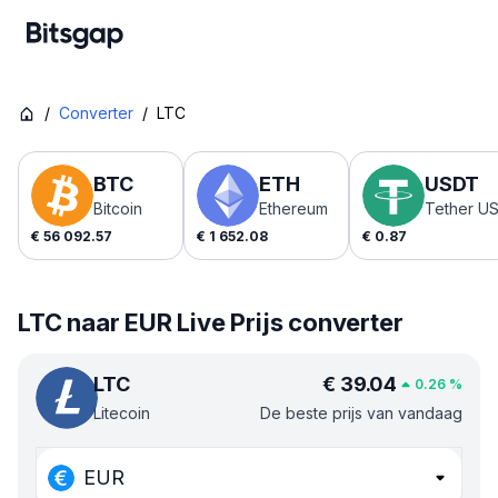
/
Converter
/
LTC
BTC
ETH
USDT
Bitcoin
Ethereum
Tether U
€
56 092.57
€
1 652.08
€
0.87
LTC naar EUR Live Prijs converter
LTC
€
39.04
0.26
%
Litecoin
De beste prijs van vandaag
EUR