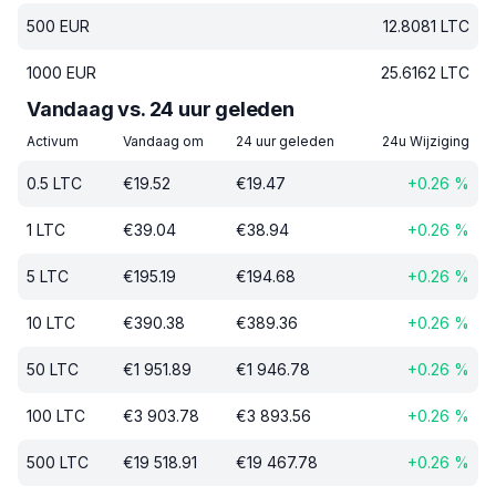
500
EUR
12.8081
LTC
1000
EUR
25.6162
LTC
Vandaag vs. 24 uur geleden
Activum
Vandaag om
24 uur geleden
24u Wijziging
0.5
LTC
€
19.52
€
19.47
+
0.26
%
1
LTC
€
39.04
€
38.94
+
0.26
%
5
LTC
€
195.19
€
194.68
+
0.26
%
10
LTC
€
390.38
€
389.36
+
0.26
%
50
LTC
€
1 951.89
€
1 946.78
+
0.26
%
100
LTC
€
3 903.78
€
3 893.56
+
0.26
%
500
LTC
€
19 518.91
€
19 467.78
+
0.26
%