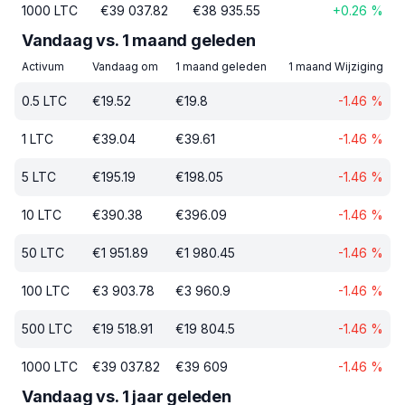
1000
LTC
€
39 037.82
€
38 935.55
+
0.26
%
Vandaag vs. 1 maand geleden
Activum
Vandaag om
1 maand geleden
1 maand Wijziging
0.5
LTC
€
19.52
€
19.8
-1.46
%
1
LTC
€
39.04
€
39.61
-1.46
%
5
LTC
€
195.19
€
198.05
-1.46
%
10
LTC
€
390.38
€
396.09
-1.46
%
50
LTC
€
1 951.89
€
1 980.45
-1.46
%
100
LTC
€
3 903.78
€
3 960.9
-1.46
%
500
LTC
€
19 518.91
€
19 804.5
-1.46
%
1000
LTC
€
39 037.82
€
39 609
-1.46
%
Vandaag vs. 1 jaar geleden