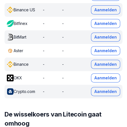
Binance US
-
-
Aanmelden
Bitfinex
-
-
Aanmelden
BitMart
-
-
Aanmelden
Aster
-
-
Aanmelden
Binance
-
-
Aanmelden
OKX
-
-
Aanmelden
Crypto.com
-
-
Aanmelden
De wisselkoers van Litecoin gaat
omhoog