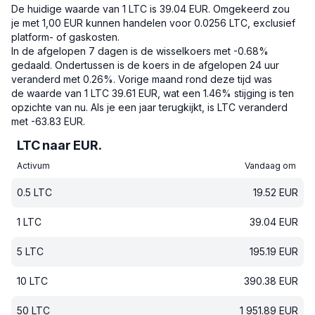
De huidige waarde van 1 LTC is 39.04 EUR.
Omgekeerd zou
je met 1,00 EUR kunnen handelen voor 0.0256 LTC, exclusief
platform- of gaskosten.
In de afgelopen 7 dagen is de wisselkoers met -0.68%
gedaald.
Ondertussen is de koers in de afgelopen 24 uur
veranderd met 0.26%.
Vorige maand rond deze tijd was
de waarde van 1 LTC 39.61 EUR, wat een 1.46% stijging is ten
opzichte van nu.
Als je een jaar terugkijkt, is LTC veranderd
met -63.83 EUR.
LTC naar EUR.
Activum
Vandaag om
0.5
LTC
19.52
EUR
1
LTC
39.04
EUR
5
LTC
195.19
EUR
10
LTC
390.38
EUR
50
LTC
1 951.89
EUR