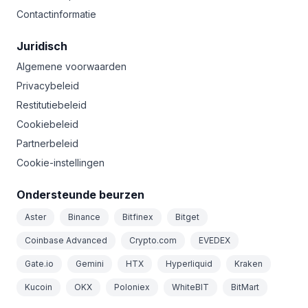
Contactinformatie
Juridisch
Algemene voorwaarden
Privacybeleid
Restitutiebeleid
Cookiebeleid
Partnerbeleid
Cookie-instellingen
Ondersteunde beurzen
Aster
Binance
Bitfinex
Bitget
Coinbase Advanced
Crypto.com
EVEDEX
Gate.io
Gemini
HTX
Hyperliquid
Kraken
Kucoin
OKX
Poloniex
WhiteBIT
BitMart