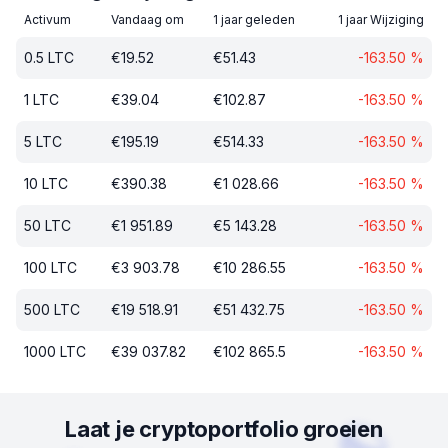
Activum
Vandaag om
1 jaar geleden
1 jaar Wijziging
0.5
LTC
€
19.52
€
51.43
-163.50
%
1
LTC
€
39.04
€
102.87
-163.50
%
5
LTC
€
195.19
€
514.33
-163.50
%
10
LTC
€
390.38
€
1 028.66
-163.50
%
50
LTC
€
1 951.89
€
5 143.28
-163.50
%
100
LTC
€
3 903.78
€
10 286.55
-163.50
%
500
LTC
€
19 518.91
€
51 432.75
-163.50
%
1000
LTC
€
39 037.82
€
102 865.5
-163.50
%
Laat je cryptoportfolio groeien