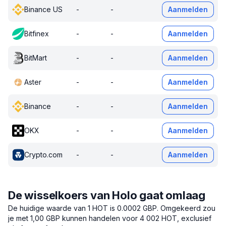
Binance US
-
-
Aanmelden
Bitfinex
-
-
Aanmelden
BitMart
-
-
Aanmelden
Aster
-
-
Aanmelden
Binance
-
-
Aanmelden
OKX
-
-
Aanmelden
Crypto.com
-
-
Aanmelden
De wisselkoers van Holo gaat omlaag
De huidige waarde van 1 HOT is 0.0002 GBP.
Omgekeerd zou
je met 1,00 GBP kunnen handelen voor 4 002 HOT, exclusief