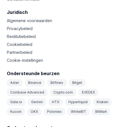
Juridisch
Algemene voorwaarden
Privacybeleid
Restitutiebeleid
Cookiebeleid
Partnerbeleid
Cookie-instellingen
Ondersteunde beurzen
Aster
Binance
Bitfinex
Bitget
Coinbase Advanced
Crypto.com
EVEDEX
Gate.io
Gemini
HTX
Hyperliquid
Kraken
Kucoin
OKX
Poloniex
WhiteBIT
BitMart