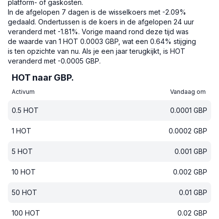
platform- of gaskosten.
In de afgelopen 7 dagen is de wisselkoers met -2.09%
gedaald.
Ondertussen is de koers in de afgelopen 24 uur
veranderd met -1.81%.
Vorige maand rond deze tijd was
de waarde van 1 HOT 0.0003 GBP, wat een 0.64% stijging
is ten opzichte van nu.
Als je een jaar terugkijkt, is HOT
veranderd met -0.0005 GBP.
HOT naar GBP.
Activum
Vandaag om
0.5
HOT
0.0001
GBP
1
HOT
0.0002
GBP
5
HOT
0.001
GBP
10
HOT
0.002
GBP
50
HOT
0.01
GBP
100
HOT
0.02
GBP