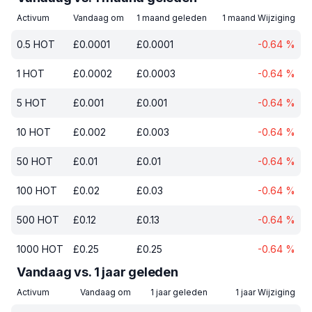
Activum
Vandaag om
1 maand geleden
1 maand Wijziging
0.5
HOT
£
0.0001
£
0.0001
-0.64
%
1
HOT
£
0.0002
£
0.0003
-0.64
%
5
HOT
£
0.001
£
0.001
-0.64
%
10
HOT
£
0.002
£
0.003
-0.64
%
50
HOT
£
0.01
£
0.01
-0.64
%
100
HOT
£
0.02
£
0.03
-0.64
%
500
HOT
£
0.12
£
0.13
-0.64
%
1000
HOT
£
0.25
£
0.25
-0.64
%
Vandaag vs. 1 jaar geleden
Activum
Vandaag om
1 jaar geleden
1 jaar Wijziging