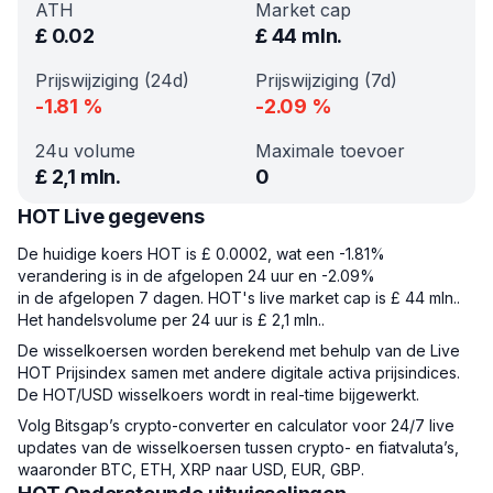
ATH
Market cap
£
0.02
£
44 mln.
Prijswijziging (24d)
Prijswijziging (7d)
-1.81
%
-2.09
%
24u volume
Maximale toevoer
£
2,1 mln.
0
HOT Live gegevens
De huidige koers HOT is £ 0.0002, wat een -1.81%
verandering is in de afgelopen 24 uur en -2.09%
in de afgelopen 7 dagen. HOT's live market cap is £ 44 mln..
Het handelsvolume per 24 uur is £ 2,1 mln..
De wisselkoersen worden berekend met behulp van de Live
HOT Prijsindex samen met andere digitale activa prijsindices.
De HOT/USD wisselkoers wordt in real-time bijgewerkt.
Volg Bitsgap’s crypto-converter en calculator voor 24/7 live
updates van de wisselkoersen tussen crypto- en fiatvaluta’s,
waaronder BTC, ETH, XRP naar USD, EUR, GBP.