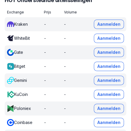
HOT Ondersteunde uitwisselingen
Exchange
Prijs
Volume
Kraken
-
-
Aanmelden
WhiteBit
-
-
Aanmelden
Gate
-
-
Aanmelden
Bitget
-
-
Aanmelden
Gemini
-
-
Aanmelden
KuCoin
-
-
Aanmelden
Poloniex
-
-
Aanmelden
Coinbase
-
-
Aanmelden