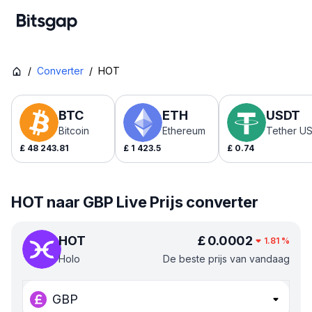
/
Converter
/
HOT
BTC
ETH
USDT
Bitcoin
Ethereum
Tether U
£
48 243.81
£
1 423.5
£
0.74
HOT naar GBP Live Prijs converter
HOT
£
0.0002
1.81
%
Holo
De beste prijs van vandaag
GBP