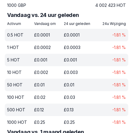
1000
GBP
4 002 423
HOT
Vandaag vs. 24 uur geleden
Activum
Vandaag om
24 uur geleden
24u Wijziging
0.5
HOT
£
0.0001
£
0.0001
-1.81
%
1
HOT
£
0.0002
£
0.0003
-1.81
%
5
HOT
£
0.001
£
0.001
-1.81
%
10
HOT
£
0.002
£
0.003
-1.81
%
50
HOT
£
0.01
£
0.01
-1.81
%
100
HOT
£
0.02
£
0.03
-1.81
%
500
HOT
£
0.12
£
0.13
-1.81
%
1000
HOT
£
0.25
£
0.25
-1.81
%
Vandaag vs. 1 maand geleden