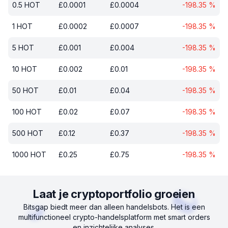
0.5
HOT
£
0.0001
£
0.0004
-198.35
%
1
HOT
£
0.0002
£
0.0007
-198.35
%
5
HOT
£
0.001
£
0.004
-198.35
%
10
HOT
£
0.002
£
0.01
-198.35
%
50
HOT
£
0.01
£
0.04
-198.35
%
100
HOT
£
0.02
£
0.07
-198.35
%
500
HOT
£
0.12
£
0.37
-198.35
%
1000
HOT
£
0.25
£
0.75
-198.35
%
Laat je cryptoportfolio groeien
Bitsgap biedt meer dan alleen handelsbots. Het is een
multifunctioneel crypto-handelsplatform met smart orders
en inzichtelijke analyses.