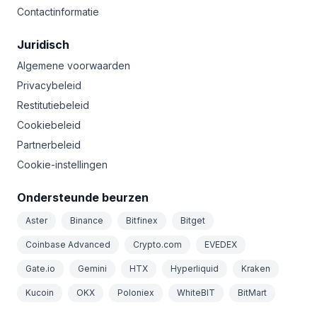
Contactinformatie
Juridisch
Algemene voorwaarden
Privacybeleid
Restitutiebeleid
Cookiebeleid
Partnerbeleid
Cookie-instellingen
Ondersteunde beurzen
Aster
Binance
Bitfinex
Bitget
Coinbase Advanced
Crypto.com
EVEDEX
Gate.io
Gemini
HTX
Hyperliquid
Kraken
Kucoin
OKX
Poloniex
WhiteBIT
BitMart