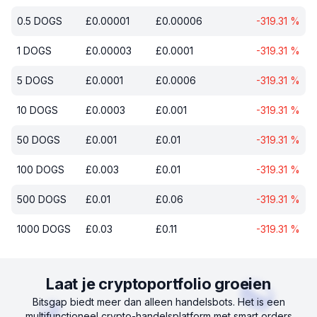
0.5
DOGS
£
0.00001
£
0.00006
-319.31
%
1
DOGS
£
0.00003
£
0.0001
-319.31
%
5
DOGS
£
0.0001
£
0.0006
-319.31
%
10
DOGS
£
0.0003
£
0.001
-319.31
%
50
DOGS
£
0.001
£
0.01
-319.31
%
100
DOGS
£
0.003
£
0.01
-319.31
%
500
DOGS
£
0.01
£
0.06
-319.31
%
1000
DOGS
£
0.03
£
0.11
-319.31
%
Laat je cryptoportfolio groeien
Bitsgap biedt meer dan alleen handelsbots. Het is een
multifunctioneel crypto-handelsplatform met smart orders