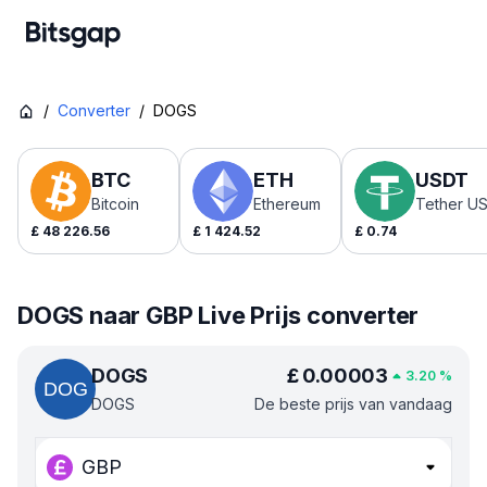
/
Converter
/
DOGS
BTC
ETH
USDT
Bitcoin
Ethereum
Tether U
£
48 226.56
£
1 424.52
£
0.74
DOGS naar GBP Live Prijs converter
DOGS
£
0.00003
3.20
%
DOGS
De beste prijs van vandaag
GBP