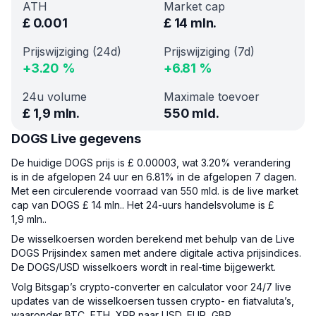
ATH
Market cap
£
0.001
£
14 mln.
Prijswijziging (24d)
Prijswijziging (7d)
+
3.20
%
+
6.81
%
24u volume
Maximale toevoer
£
1,9 mln.
550 mld.
DOGS Live gegevens
De huidige DOGS prijs is £ 0.00003, wat 3.20% verandering
is in de afgelopen 24 uur en 6.81% in de afgelopen 7 dagen.
Met een circulerende voorraad van 550 mld. is de live market
cap van DOGS £ 14 mln.. Het 24-uurs handelsvolume is £
1,9 mln..
De wisselkoersen worden berekend met behulp van de Live
DOGS Prijsindex samen met andere digitale activa prijsindices.
De DOGS/USD wisselkoers wordt in real-time bijgewerkt.
Volg Bitsgap’s crypto-converter en calculator voor 24/7 live
updates van de wisselkoersen tussen crypto- en fiatvaluta’s,
waaronder BTC, ETH, XRP naar USD, EUR, GBP.