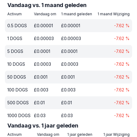
Vandaag vs. 1 maand geleden
Activum
Vandaag om
1 maand geleden
1 maand Wijziging
0.5
DOGS
£
0.00001
£
0.00001
-7.62
%
1
DOGS
£
0.00003
£
0.00003
-7.62
%
5
DOGS
£
0.0001
£
0.0001
-7.62
%
10
DOGS
£
0.0003
£
0.0003
-7.62
%
50
DOGS
£
0.001
£
0.001
-7.62
%
100
DOGS
£
0.003
£
0.003
-7.62
%
500
DOGS
£
0.01
£
0.01
-7.62
%
1000
DOGS
£
0.03
£
0.03
-7.62
%
Vandaag vs. 1 jaar geleden
Activum
Vandaag om
1 jaar geleden
1 jaar Wijziging