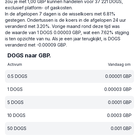
zou je met 1,00 GBP kunnen handelen voor 37 221 DOGS,
exclusief platform- of gaskosten.
In de afgelopen 7 dagen is de wisselkoers met 6.81%
gestegen.
Ondertussen is de koers in de afgelopen 24 uur
veranderd met 3.20%.
Vorige maand rond deze tijd was
de waarde van 1 DOGS 0.00003 GBP, wat een 7.62% stijging
is ten opzichte van nu.
Als je een jaar terugkijkt, is DOGS
veranderd met -0.00009 GBP.
DOGS naar GBP.
Activum
Vandaag om
0.5
DOGS
0.00001
GBP
1
DOGS
0.00003
GBP
5
DOGS
0.0001
GBP
10
DOGS
0.0003
GBP
50
DOGS
0.001
GBP