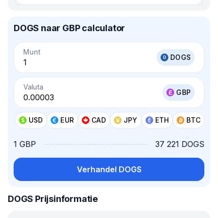
DOGS naar GBP calculator
Munt
DOGS
Valuta
GBP
USD
EUR
CAD
JPY
ETH
BTC
1 GBP
37 221 DOGS
Verhandel DOGS
DOGS Prijsinformatie