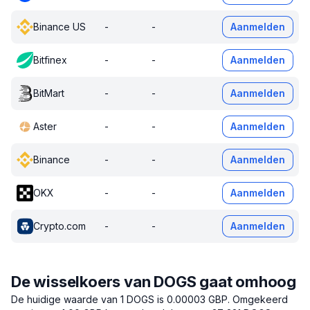
Binance US
-
-
Aanmelden
Bitfinex
-
-
Aanmelden
BitMart
-
-
Aanmelden
Aster
-
-
Aanmelden
Binance
-
-
Aanmelden
OKX
-
-
Aanmelden
Crypto.com
-
-
Aanmelden
De wisselkoers van DOGS gaat omhoog
De huidige waarde van 1 DOGS is 0.00003 GBP.
Omgekeerd