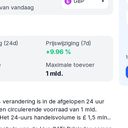
GBP
 van vandaag
ng (24d)
Prijswijziging (7d)
+
9.96
%
e
Maximale toevoer
1 mld.
% verandering is in de afgelopen 24 uur
en circulerende voorraad van 1 mld.
 Het 24-uurs handelsvolume is £ 1,5 mln..