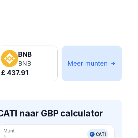
BNB
BNB
Meer munten
£
437.91
CATI naar GBP calculator
Munt
CATI