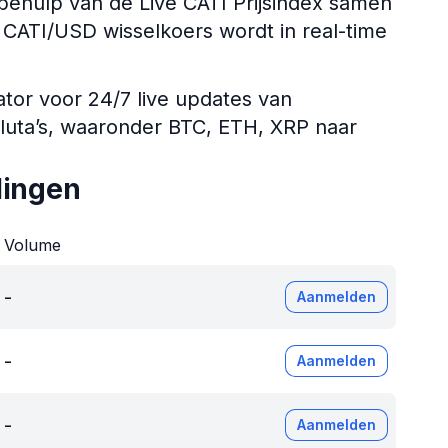
ehulp van de Live CATI Prijsindex samen
De CATI/USD wisselkoers wordt in real-time
ator voor 24/7 live updates van
aluta’s, waaronder BTC, ETH, XRP naar
lingen
Volume
-
Aanmelden
-
Aanmelden
-
Aanmelden