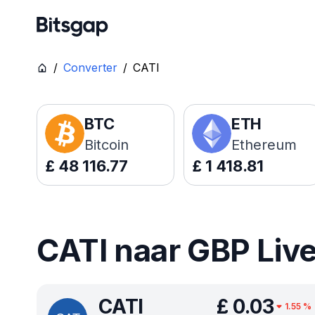
/
Converter
/
CATI
BTC
ETH
Bitcoin
Ethereum
£
48 116.77
£
1 418.81
CATI naar GBP Live
CATI
£
0.03
1.55
%