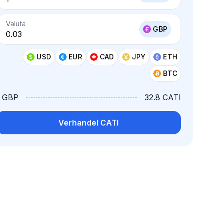
Valuta
GBP
USD
EUR
CAD
JPY
ETH
BTC
1 GBP
32.8 CATI
Verhandel CATI