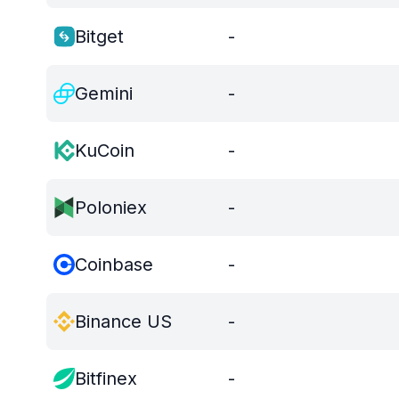
Bitget
-
Gemini
-
KuCoin
-
Poloniex
-
Coinbase
-
Binance US
-
Bitfinex
-