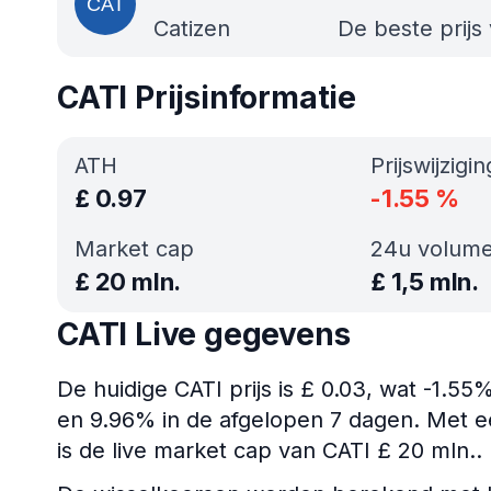
Catizen
De beste prijs
CATI Prijsinformatie
ATH
Prijswijzigi
£
0.97
-1.55
%
Market cap
24u volum
£
20 mln.
£
1,5 mln.
CATI Live gegevens
De huidige CATI prijs is £ 0.03, wat -1.55
en 9.96% in de afgelopen 7 dagen. Met e
is de live market cap van CATI £ 20 mln..