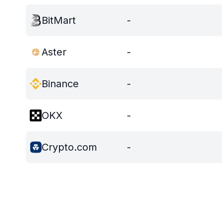
BitMart
-
Aster
-
Binance
-
OKX
-
Crypto.com
-