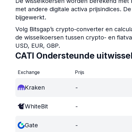
De wisselkoersen worden berekend met b
met andere digitale activa prijsindices. 
bijgewerkt.
Volg Bitsgap’s crypto-converter en calcul
de wisselkoersen tussen crypto- en fiatv
USD, EUR, GBP.
CATI Ondersteunde uitwisse
Exchange
Prijs
Kraken
-
WhiteBit
-
Gate
-