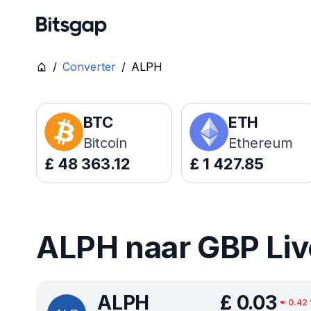
/
Converter
/
ALPH
BTC
ETH
Bitcoin
Ethereum
£
48 363.12
£
1 427.85
ALPH naar GBP Live
ALPH
£
0.03
0.42