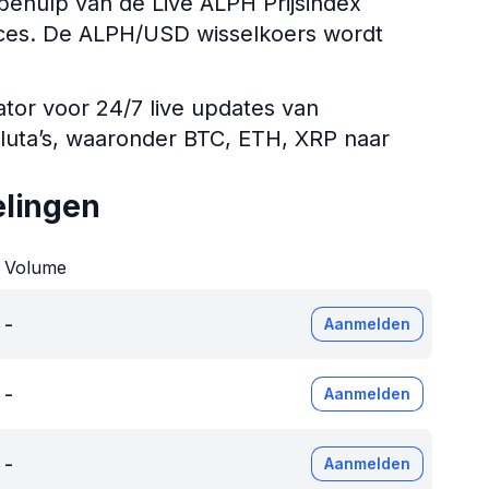
ehulp van de Live ALPH Prijsindex
dices. De ALPH/USD wisselkoers wordt
ator voor 24/7 live updates van
aluta’s, waaronder BTC, ETH, XRP naar
elingen
Volume
-
Aanmelden
-
Aanmelden
-
Aanmelden