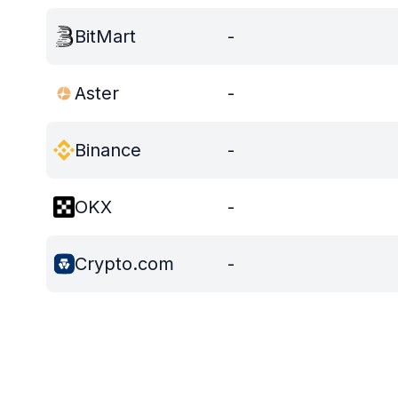
BitMart
-
Aster
-
Binance
-
OKX
-
Crypto.com
-