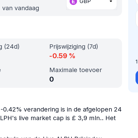
GBP
s van vandaag
ng (24d)
Prijswijziging (7d)
-0.59
%
e
Maximale toevoer
0
 -0.42% verandering is in de afgelopen 24
PH's live market cap is £ 3,9 mln.. Het