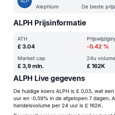
Alephium
De beste prij
ALPH Prijsinformatie
ATH
Prijswijzigi
£
3.04
-0.42
%
Market cap
24u volum
£
3,9 mln.
£
162K
ALPH Live gegevens
De huidige koers ALPH is £ 0.03, wat een
uur en -0.59% in de afgelopen 7 dagen. AL
handelsvolume per 24 uur is £ 162K.