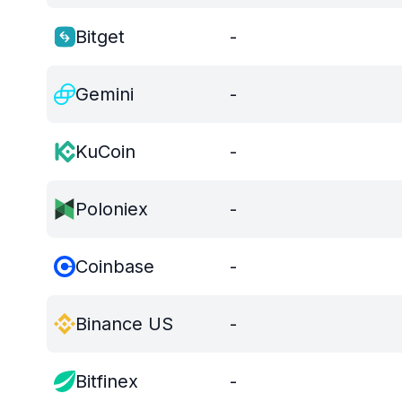
Bitget
-
Gemini
-
KuCoin
-
Poloniex
-
Coinbase
-
Binance US
-
Bitfinex
-