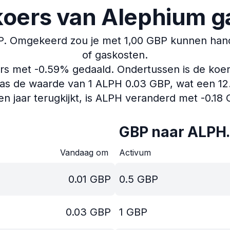
koers van Alephium g
P.
Omgekeerd zou je met 1,00 GBP kunnen hande
of gaskosten.
ers met -0.59% gedaald.
Ondertussen is de koer
as de waarde van 1 ALPH 0.03 GBP, wat een 12.3
en jaar terugkijkt, is ALPH veranderd met -0.18
GBP naar ALPH
Vandaag om
Activum
0.01
GBP
0.5
GBP
0.03
GBP
1
GBP