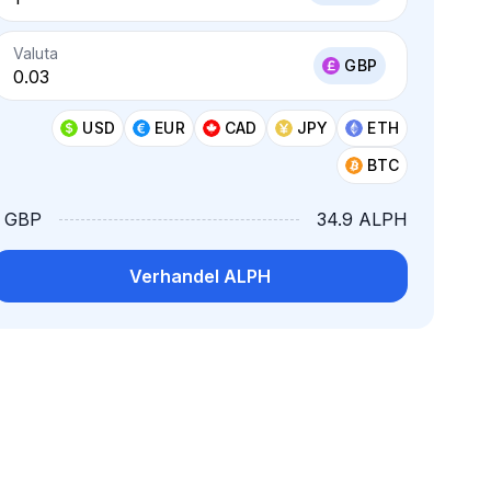
Valuta
GBP
USD
EUR
CAD
JPY
ETH
BTC
1 GBP
34.9 ALPH
Verhandel ALPH