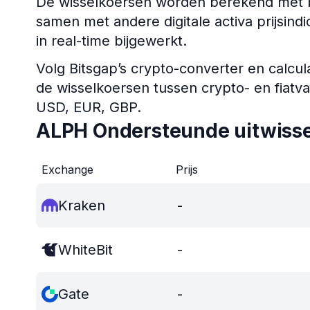
De wisselkoersen worden berekend met b
samen met andere digitale activa prijsin
in real-time bijgewerkt.
Volg Bitsgap’s crypto-converter en calcul
de wisselkoersen tussen crypto- en fiatv
USD, EUR, GBP.
ALPH Ondersteunde uitwiss
Exchange
Prijs
Kraken
-
WhiteBit
-
Gate
-