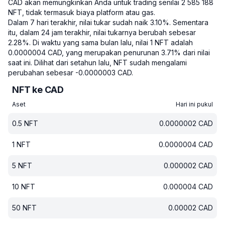
CAD akan memungkinkan Anda untuk trading senilai 2 585 188
NFT, tidak termasuk biaya platform atau gas.
Dalam 7 hari terakhir, nilai tukar sudah naik 3.10%.
Sementara
itu, dalam 24 jam terakhir, nilai tukarnya berubah sebesar
2.28%.
Di waktu yang sama bulan lalu, nilai 1 NFT adalah
0.0000004 CAD, yang merupakan penurunan 3.71% dari nilai
saat ini.
Dilihat dari setahun lalu, NFT sudah mengalami
perubahan sebesar -0.0000003 CAD.
NFT ke CAD
Aset
Hari ini pukul
0.5
NFT
0.0000002
CAD
1
NFT
0.0000004
CAD
5
NFT
0.000002
CAD
10
NFT
0.000004
CAD
50
NFT
0.00002
CAD