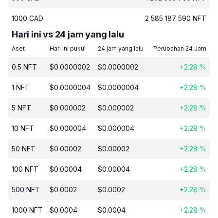
1000
CAD
2 585 187 590
NFT
Hari ini vs 24 jam yang lalu
Aset
Hari ini pukul
24 jam yang lalu
Perubahan 24 Jam
0.5
NFT
$
0.0000002
$
0.0000002
+
2.28
%
1
NFT
$
0.0000004
$
0.0000004
+
2.28
%
5
NFT
$
0.000002
$
0.000002
+
2.28
%
10
NFT
$
0.000004
$
0.000004
+
2.28
%
50
NFT
$
0.00002
$
0.00002
+
2.28
%
100
NFT
$
0.00004
$
0.00004
+
2.28
%
500
NFT
$
0.0002
$
0.0002
+
2.28
%
1000
NFT
$
0.0004
$
0.0004
+
2.28
%