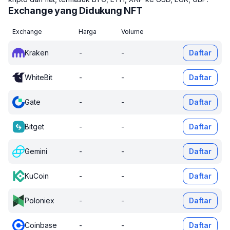
Exchange yang Didukung NFT
Exchange
Harga
Volume
Kraken
-
-
Daftar
WhiteBit
-
-
Daftar
Gate
-
-
Daftar
Bitget
-
-
Daftar
Gemini
-
-
Daftar
KuCoin
-
-
Daftar
Poloniex
-
-
Daftar
Coinbase
-
-
Daftar