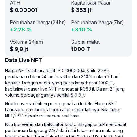
ATH
Kapitalisasi Pasar
$
0.00001
$
383 jt
Perubahan harga(24hr)
Perubahan harga(7hr)
+
2.28
%
+
3.10
%
Volume 24jam
Suplai maks.
$
9,9 jt
1000 T
Data Live NFT
Harga NFT saat ini adalah $ 0.0000004, yaitu 2.28%
perubahan dalam 24 jam terakhir dan 3.10% dalam 7 hari
terakhir. Dengan suplai yang beredar sebesar 1000 T,
kapitalisasi pasar live NFT mencapai $ 383 jt. Dalam 24 jam,
volume perdagangannya senilai $ 9,9 jt.
Nilai konversi dihitung menggunakan Indeks Harga NFT
Langsung dan indeks harga aset digital lainnya. Nilai tukar
NFT/USD diperbarui secara real time.
Ikuti konverter dan kalkulator kripto Bitsgap untuk mendapat
pembaruan langsung 24/7 dari nilai tukar antara mata uang
kripto dan fiat, termasuk BTC, ETH, XRP ke USD, EUR, GBP.