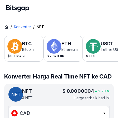
/
Konverter
/
NFT
BTC
ETH
USDT
Bitcoin
Ethereum
Tether U
$
90 657.23
$
2 678.86
$
1.39
Konverter Harga Real Time NFT ke CAD
NFT
$
0.0000004
2.28
%
AINFT
Harga terbaik hari ini
CAD