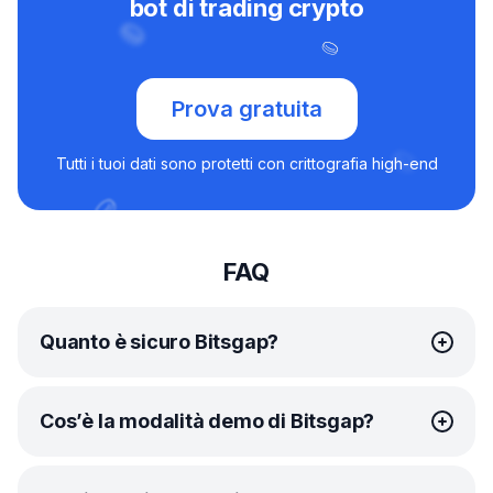
bot di trading crypto
Prova gratuita
Tutti i tuoi dati sono protetti con crittografia high-end
FAQ
Quanto è sicuro Bitsgap?
In Bitsgap, la tua sicurezza è la nostra massima priorità.
Cos’è la modalità demo di Bitsgap?
Facciamo
sempre il possibile
per proteggere le tue
crypto guadagnate con sacrificio e le tue informazioni
personali. Ecco una breve lista delle misure che
Una volta iscritto a Bitsgap, riceverai un periodo di prova