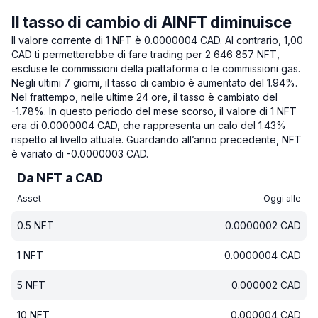
Il tasso di cambio di AINFT diminuisce
Il valore corrente di 1 NFT è 0.0000004 CAD.
Al contrario, 1,00
CAD ti permetterebbe di fare trading per 2 646 857 NFT,
escluse le commissioni della piattaforma o le commissioni gas.
Negli ultimi 7 giorni, il tasso di cambio è aumentato del 1.94%.
Nel frattempo, nelle ultime 24 ore, il tasso è cambiato del
-1.78%.
In questo periodo del mese scorso, il valore di 1 NFT
era di 0.0000004 CAD, che rappresenta un calo del 1.43%
rispetto al livello attuale.
Guardando all’anno precedente, NFT
è variato di -0.0000003 CAD.
Da NFT a CAD
Asset
Oggi alle
0.5
NFT
0.0000002
CAD
1
NFT
0.0000004
CAD
5
NFT
0.000002
CAD
10
NFT
0.000004
CAD