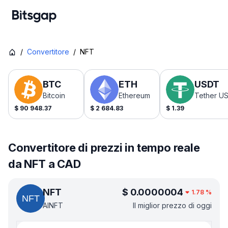
/
Convertitore
/
NFT
BTC
ETH
USDT
Bitcoin
Ethereum
Tether U
$
90 948.37
$
2 684.83
$
1.39
Convertitore di prezzi in tempo reale
da NFT a CAD
NFT
$
0.0000004
1.78
%
AINFT
Il miglior prezzo di oggi