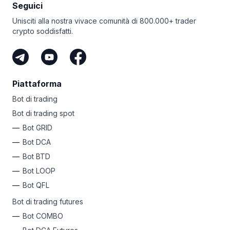
Seguici
guadagnare con i referral Bitsgap. Se hai un pubblico
di follower e condividi il tuo link unico, puoi fare una
Unisciti alla nostra vivace comunità di 800.000+ trader
fortuna come affiliato Bitsgap. È il modo più semplice per
crypto soddisfatti.
guadagnare crypto senza rischiare i tuoi fondi.
Piattaforma
Bot di trading
Bot di trading spot
Bot GRID
Bot DCA
Bot BTD
Bot LOOP
Bot QFL
Bot di trading futures
Bot COMBO