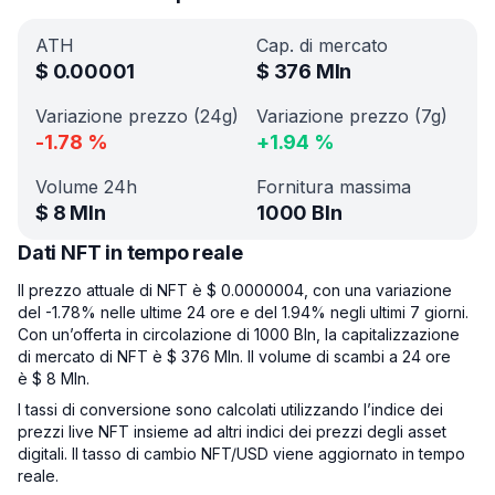
ATH
Cap. di mercato
$
0.00001
$
376 Mln
Variazione prezzo (24g)
Variazione prezzo (7g)
-1.78
%
+
1.94
%
Volume 24h
Fornitura massima
$
8 Mln
1000 Bln
Dati NFT in tempo reale
Il prezzo attuale di NFT è $ 0.0000004, con una variazione
del -1.78% nelle ultime 24 ore e del 1.94% negli ultimi 7 giorni.
Con un’offerta in circolazione di 1000 Bln, la capitalizzazione
di mercato di NFT è $ 376 Mln. Il volume di scambi a 24 ore
è $ 8 Mln.
I tassi di conversione sono calcolati utilizzando l’indice dei
prezzi live NFT insieme ad altri indici dei prezzi degli asset
digitali. Il tasso di cambio NFT/USD viene aggiornato in tempo
reale.