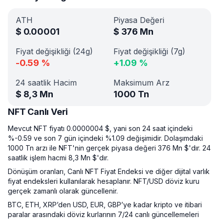
ATH
Piyasa Değeri
$
0.00001
$
376 Mn
Fiyat değişikliği (24g)
Fiyat değişikliği (7g)
-0.59
%
+
1.09
%
24 saatlik Hacim
Maksimum Arz
$
8,3 Mn
1000 Tn
NFT Canlı Veri
Mevcut NFT fiyatı 0.0000004 $, yani son 24 saat içindeki
%-0.59 ve son 7 gün içindeki %1.09 değişimidir. Dolaşımdaki
1000 Tn arzı ile NFT'nin gerçek piyasa değeri 376 Mn $'dır. 24
saatlik işlem hacmi 8,3 Mn $'dır.
Dönüşüm oranları, Canlı NFT Fiyat Endeksi ve diğer dijital varlık
fiyat endeksleri kullanılarak hesaplanır. NFT/USD döviz kuru
gerçek zamanlı olarak güncellenir.
BTC, ETH, XRP’den USD, EUR, GBP’ye kadar kripto ve itibari
paralar arasındaki döviz kurlarının 7/24 canlı güncellemeleri