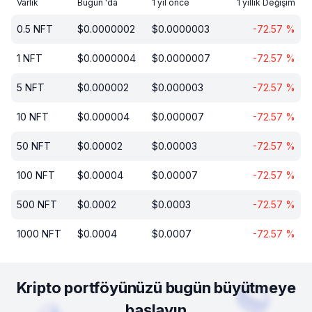
Varlık
Bugün 'da
1 yıl önce
1 yıllık Değişim
0.5
NFT
$
0.0000002
$
0.0000003
-72.57
%
1
NFT
$
0.0000004
$
0.0000007
-72.57
%
5
NFT
$
0.000002
$
0.000003
-72.57
%
10
NFT
$
0.000004
$
0.000007
-72.57
%
50
NFT
$
0.00002
$
0.00003
-72.57
%
100
NFT
$
0.00004
$
0.00007
-72.57
%
500
NFT
$
0.0002
$
0.0003
-72.57
%
1000
NFT
$
0.0004
$
0.0007
-72.57
%
Kripto portföyünüzü bugün büyütmeye
başlayın