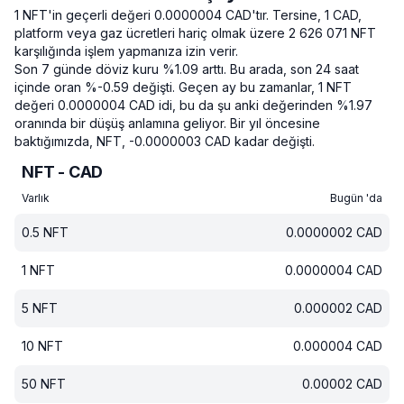
1 NFT'in geçerli değeri 0.0000004 CAD'tır.
Tersine, 1 CAD,
platform veya gaz ücretleri hariç olmak üzere 2 626 071 NFT
karşılığında işlem yapmanıza izin verir.
Son 7 günde döviz kuru %1.09 arttı.
Bu arada, son 24 saat
içinde oran %-0.59 değişti.
Geçen ay bu zamanlar, 1 NFT
değeri 0.0000004 CAD idi, bu da şu anki değerinden %1.97
oranında bir düşüş anlamına geliyor.
Bir yıl öncesine
baktığımızda, NFT, -0.0000003 CAD kadar değişti.
NFT - CAD
Varlık
Bugün 'da
0.5
NFT
0.0000002
CAD
1
NFT
0.0000004
CAD
5
NFT
0.000002
CAD
10
NFT
0.000004
CAD
50
NFT
0.00002
CAD