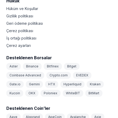
Hukuk
Hüküm ve Koşullar
Gizlilik politikası
Geri ödeme politikası
Çerez politikası
İş ortağı politikası
Çerez ayarları
Desteklenen Borsalar
Aster
Binance
Bitfinex
Bitget
Coinbase Advanced
Crypto.com
EVEDEX
Gate.io
Gemini
HTX
Hyperliquid
Kraken
Kucoin
OKX
Poloniex
WhiteBIT
BitMart
Desteklenen Coin’ler
Aave
Algorand
ApeCoin
Avalanche
Axie