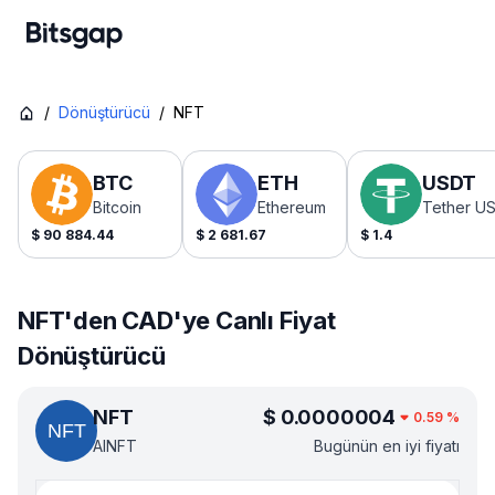
/
Dönüştürücü
/
NFT
BTC
ETH
USDT
Bitcoin
Ethereum
Tether U
$
90 884.44
$
2 681.67
$
1.4
NFT'den CAD'ye Canlı Fiyat
Dönüştürücü
NFT
$
0.0000004
0.59
%
AINFT
Bugünün en iyi fiyatı