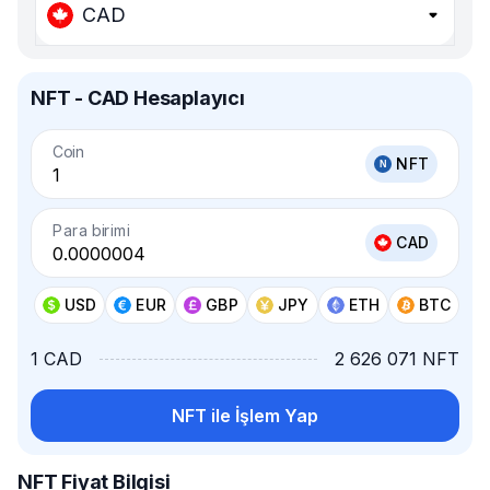
CAD
NFT - CAD Hesaplayıcı
Coin
NFT
Para birimi
CAD
USD
EUR
GBP
JPY
ETH
BTC
1 CAD
2 626 071 NFT
NFT ile İşlem Yap
NFT Fiyat Bilgisi