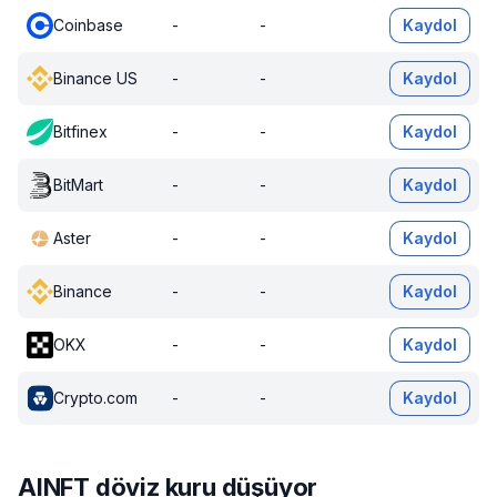
Coinbase
-
-
Kaydol
Binance US
-
-
Kaydol
Bitfinex
-
-
Kaydol
BitMart
-
-
Kaydol
Aster
-
-
Kaydol
Binance
-
-
Kaydol
OKX
-
-
Kaydol
Crypto.com
-
-
Kaydol
AINFT döviz kuru düşüyor