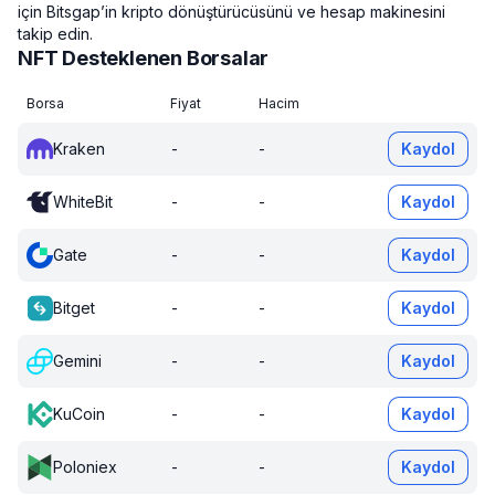
için Bitsgap’in kripto dönüştürücüsünü ve hesap makinesini
takip edin.
NFT Desteklenen Borsalar
Borsa
Fiyat
Hacim
Kraken
-
-
Kaydol
WhiteBit
-
-
Kaydol
Gate
-
-
Kaydol
Bitget
-
-
Kaydol
Gemini
-
-
Kaydol
KuCoin
-
-
Kaydol
Poloniex
-
-
Kaydol