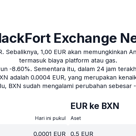
 BlackFort Exchange N
R.
Sebaliknya, 1,00 EUR akan memungkinkan Anda
termasuk biaya platform atau gas.
urun -8.60%.
Sementara itu, dalam 24 jam terakhi
 BXN adalah 0.0004 EUR, yang merupakan kenaikan
alu, BXN sudah mengalami perubahan sebesar -
EUR ke BXN
Hari ini pukul
Aset
0.0001
EUR
0.5
EUR