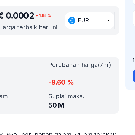
€
0.0002
1.65
%
EUR
Harga terbaik hari ini
Perubahan harga(7hr)
)
-8.60
%
jam
Suplai maks.
50 M
u -1.65% perubahan dalam 24 jam terakhir