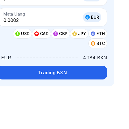
Mata Uang
EUR
USD
CAD
GBP
JPY
ETH
BTC
1 EUR
4 184 BXN
Trading BXN