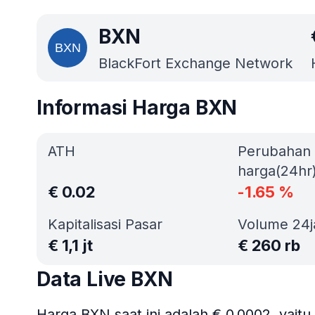
BXN
BlackFort Exchange Network
Informasi Harga BXN
ATH
Perubahan
harga(24hr
€
0.02
-1.65
%
Kapitalisasi Pasar
Volume 24
€
1,1 jt
€
260 rb
Data Live BXN
Harga BXN saat ini adalah € 0.0002, yait