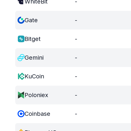
WhiteBit
-
Gate
-
Bitget
-
Gemini
-
KuCoin
-
Poloniex
-
Coinbase
-