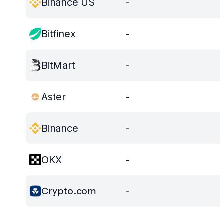
Binance US
-
Bitfinex
-
BitMart
-
Aster
-
Binance
-
OKX
-
Crypto.com
-