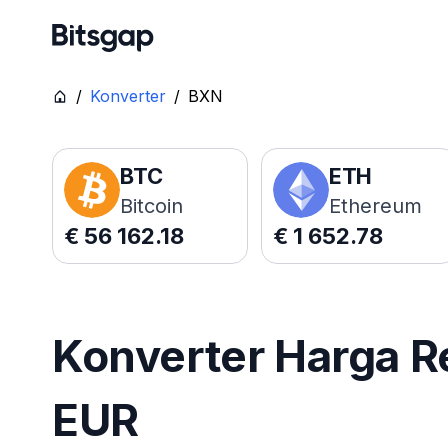
/
Konverter
/
BXN
BTC
ETH
Bitcoin
Ethereum
€
56 162.18
€
1 652.78
Konverter Harga R
EUR