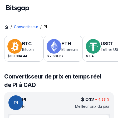
/
Convertisseur
/
PI
BTC
ETH
USDT
Bitcoin
Ethereum
Tether U
$
90 884.44
$
2 681.67
$
1.4
Convertisseur de prix en temps réel
de PI à CAD
PI
$
0.12
4.23
%
Pi
Meilleur prix du jour