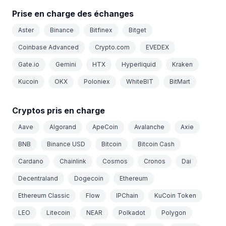
Prise en charge des échanges
Aster
Binance
Bitfinex
Bitget
Coinbase Advanced
Crypto.com
EVEDEX
Gate.io
Gemini
HTX
Hyperliquid
Kraken
Kucoin
OKX
Poloniex
WhiteBIT
BitMart
Cryptos pris en charge
Aave
Algorand
ApeCoin
Avalanche
Axie
BNB
Binance USD
Bitcoin
Bitcoin Cash
Cardano
Chainlink
Cosmos
Cronos
Dai
Decentraland
Dogecoin
Ethereum
Ethereum Classic
Flow
IPChain
KuCoin Token
LEO
Litecoin
NEAR
Polkadot
Polygon