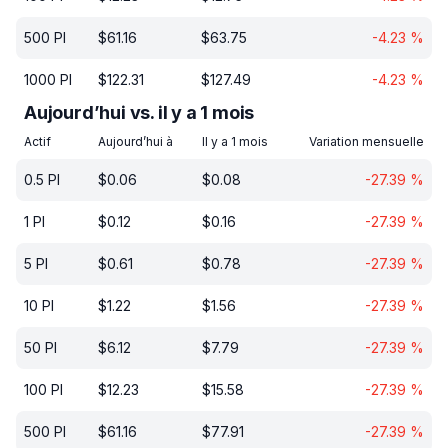
500
PI
$
61.16
$
63.75
-4.23
%
1000
PI
$
122.31
$
127.49
-4.23
%
Aujourd’hui vs. il y a 1 mois
Actif
Aujourd’hui à
Il y a 1 mois
Variation mensuelle
0.5
PI
$
0.06
$
0.08
-27.39
%
1
PI
$
0.12
$
0.16
-27.39
%
5
PI
$
0.61
$
0.78
-27.39
%
10
PI
$
1.22
$
1.56
-27.39
%
50
PI
$
6.12
$
7.79
-27.39
%
100
PI
$
12.23
$
15.58
-27.39
%
500
PI
$
61.16
$
77.91
-27.39
%