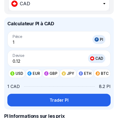
CAD
Calculateur PI à CAD
Pièce
PI
Devise
CAD
USD
EUR
GBP
JPY
ETH
BTC
1 CAD
8.2 PI
Trader PI
PI Informations sur les prix