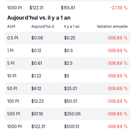
1000
PI
$
122.31
$
155.81
-27.39
%
Aujourd’hui vs. il y a 1 an
Actif
Aujourd’hui à
Il y a 1 an
Variation annuelle
0.5
PI
$
0.06
$
0.25
-308.89
%
1
PI
$
0.12
$
0.5
-308.89
%
5
PI
$
0.61
$
2.5
-308.89
%
10
PI
$
1.22
$
5
-308.89
%
50
PI
$
6.12
$
25.01
-308.89
%
100
PI
$
12.23
$
50.01
-308.89
%
500
PI
$
61.16
$
250.06
-308.89
%
1000
PI
$
122.31
$
500.13
-308.89
%