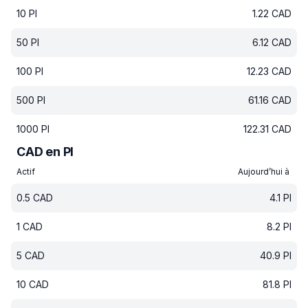
10
PI
1.22
CAD
50
PI
6.12
CAD
100
PI
12.23
CAD
500
PI
61.16
CAD
1000
PI
122.31
CAD
CAD en PI
Actif
Aujourd’hui à
0.5
CAD
4.1
PI
1
CAD
8.2
PI
5
CAD
40.9
PI
10
CAD
81.8
PI