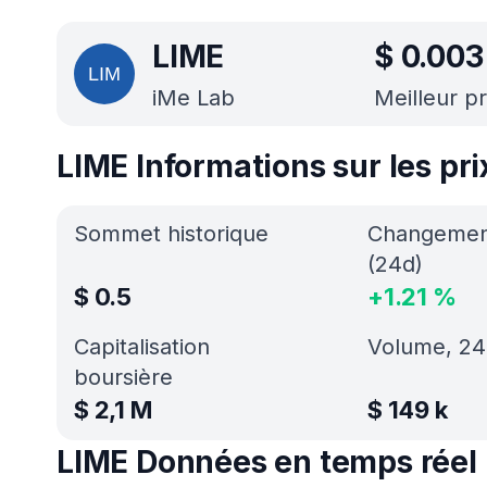
LIME
$
0.003
iMe Lab
Meilleur pr
LIME Informations sur les pri
Sommet historique
Changement
(24d)
$
0.5
+
1.21
%
Capitalisation
Volume, 24
boursière
$
2,1 M
$
149 k
LIME Données en temps réel