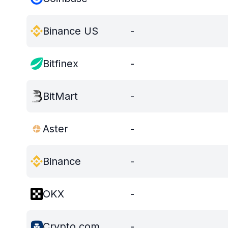
Binance US
-
Bitfinex
-
BitMart
-
Aster
-
Binance
-
OKX
-
Crypto.com
-