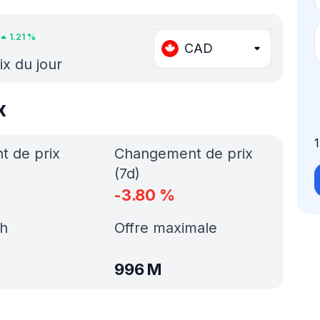
1.21
%
CAD
ix du jour
x
 de prix
Changement de prix
(7d)
-3.80
%
h
Offre maximale
996 M