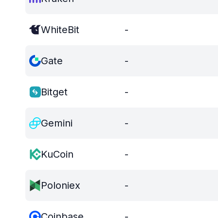
WhiteBit
-
Gate
-
Bitget
-
Gemini
-
KuCoin
-
Poloniex
-
Coinbase
-