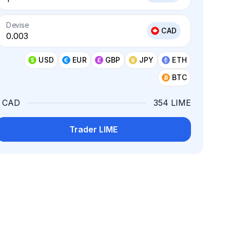
Devise
CAD
USD
EUR
GBP
JPY
ETH
BTC
1 CAD
354 LIME
Trader LIME