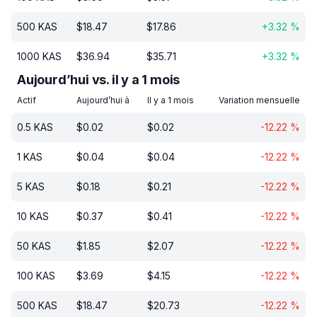
500
KAS
$
18.47
$
17.86
+
3.32
%
1000
KAS
$
36.94
$
35.71
+
3.32
%
Aujourd’hui vs. il y a 1 mois
Actif
Aujourd’hui à
Il y a 1 mois
Variation mensuelle
0.5
KAS
$
0.02
$
0.02
-12.22
%
1
KAS
$
0.04
$
0.04
-12.22
%
5
KAS
$
0.18
$
0.21
-12.22
%
10
KAS
$
0.37
$
0.41
-12.22
%
50
KAS
$
1.85
$
2.07
-12.22
%
100
KAS
$
3.69
$
4.15
-12.22
%
500
KAS
$
18.47
$
20.73
-12.22
%