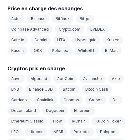
Prise en charge des échanges
Aster
Binance
Bitfinex
Bitget
Coinbase Advanced
Crypto.com
EVEDEX
Gate.io
Gemini
HTX
Hyperliquid
Kraken
Kucoin
OKX
Poloniex
WhiteBIT
BitMart
Cryptos pris en charge
Aave
Algorand
ApeCoin
Avalanche
Axie
BNB
Binance USD
Bitcoin
Bitcoin Cash
Cardano
Chainlink
Cosmos
Cronos
Dai
Decentraland
Dogecoin
Ethereum
Ethereum Classic
Flow
IPChain
KuCoin Token
LEO
Litecoin
NEAR
Polkadot
Polygon