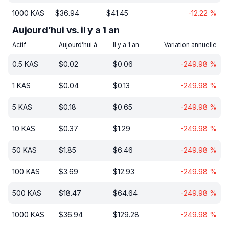
1000
KAS
$
36.94
$
41.45
-12.22
%
Aujourd’hui vs. il y a 1 an
Actif
Aujourd’hui à
Il y a 1 an
Variation annuelle
0.5
KAS
$
0.02
$
0.06
-249.98
%
1
KAS
$
0.04
$
0.13
-249.98
%
5
KAS
$
0.18
$
0.65
-249.98
%
10
KAS
$
0.37
$
1.29
-249.98
%
50
KAS
$
1.85
$
6.46
-249.98
%
100
KAS
$
3.69
$
12.93
-249.98
%
500
KAS
$
18.47
$
64.64
-249.98
%
1000
KAS
$
36.94
$
129.28
-249.98
%