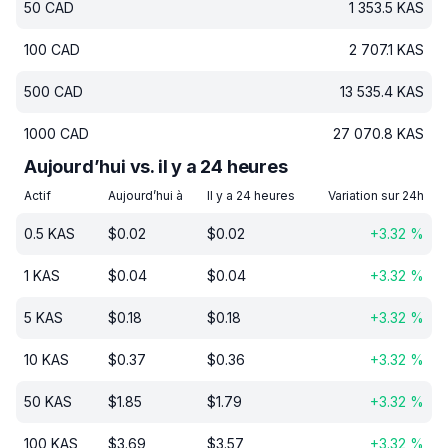
50
CAD
1 353.5
KAS
100
CAD
2 707.1
KAS
500
CAD
13 535.4
KAS
1000
CAD
27 070.8
KAS
Aujourd’hui vs. il y a 24 heures
Actif
Aujourd’hui à
Il y a 24 heures
Variation sur 24h
0.5
KAS
$
0.02
$
0.02
+
3.32
%
1
KAS
$
0.04
$
0.04
+
3.32
%
5
KAS
$
0.18
$
0.18
+
3.32
%
10
KAS
$
0.37
$
0.36
+
3.32
%
50
KAS
$
1.85
$
1.79
+
3.32
%
100
KAS
$
3.69
$
3.57
+
3.32
%