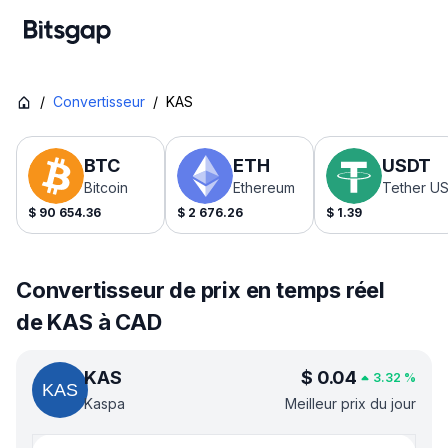
/
Convertisseur
/
KAS
BTC
ETH
USDT
Bitcoin
Ethereum
Tether U
$
90 654.36
$
2 676.26
$
1.39
Convertisseur de prix en temps réel
de KAS à CAD
KAS
$
0.04
3.32
%
Kaspa
Meilleur prix du jour