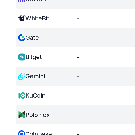
WhiteBit
-
Gate
-
Bitget
-
Gemini
-
KuCoin
-
Poloniex
-
Coinbase
-