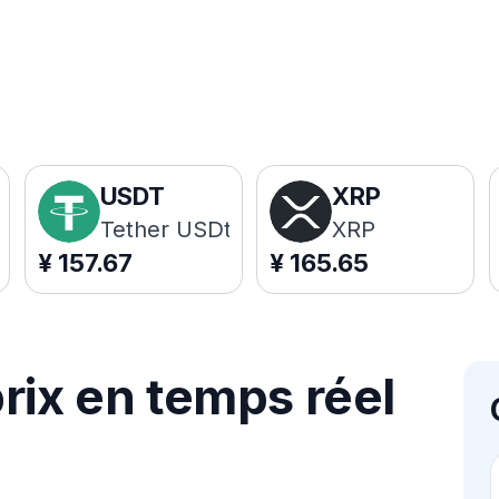
USDT
XRP
Tether USDt
XRP
¥
157.67
¥
165.65
rix en temps réel