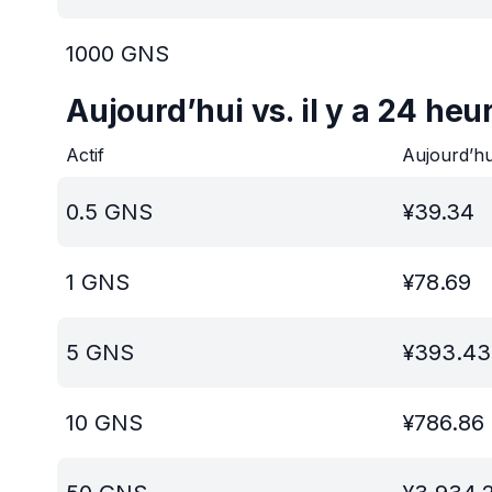
1000
GNS
Aujourd’hui vs. il y a 24 heu
Actif
Aujourd’h
0.5
GNS
¥
39.34
1
GNS
¥
78.69
5
GNS
¥
393.43
10
GNS
¥
786.86