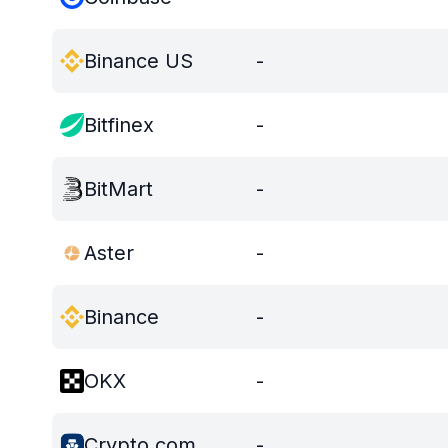
Binance US
-
Bitfinex
-
BitMart
-
Aster
-
Binance
-
OKX
-
Crypto.com
-