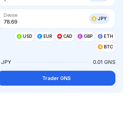
Devise
JPY
USD
EUR
CAD
GBP
ETH
BTC
1 JPY
0.01 GNS
Trader GNS