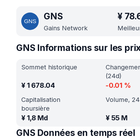
GNS
¥
78.
Gains Network
Meilleu
GNS Informations sur les pri
Sommet historique
Changement
(24d)
¥
1 678.04
-0.01
%
Capitalisation
Volume, 24
boursière
¥
1,8 Md
¥
55 M
GNS Données en temps réel