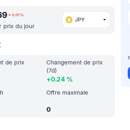
69
0.01
%
JPY
r prix du jour
x
 de prix
Changement de prix
(7d)
+
0.24
%
h
Offre maximale
0