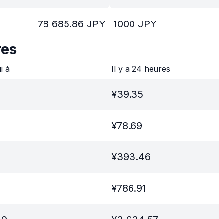
78 685.86
JPY
1000
JPY
res
ui à
Il y a 24 heures
¥
39.35
¥
78.69
¥
393.46
¥
786.91