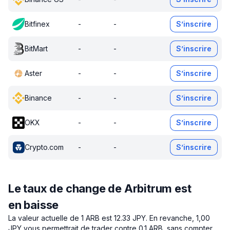
Bitfinex
-
-
S’inscrire
BitMart
-
-
S’inscrire
Aster
-
-
S’inscrire
Binance
-
-
S’inscrire
OKX
-
-
S’inscrire
Crypto.com
-
-
S’inscrire
Le taux de change de Arbitrum est
en baisse
La valeur actuelle de 1 ARB est 12.33 JPY.
En revanche, 1,00
JPY vous permettrait de trader contre 0.1 ARB, sans compter