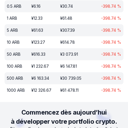
0.5
ARB
¥
6.16
¥
30.74
-398.74
%
1
ARB
¥
12.33
¥
61.48
-398.74
%
5
ARB
¥
61.63
¥
307.39
-398.74
%
10
ARB
¥
123.27
¥
614.78
-398.74
%
50
ARB
¥
616.33
¥
3 073.91
-398.74
%
100
ARB
¥
1 232.67
¥
6 147.81
-398.74
%
500
ARB
¥
6 163.34
¥
30 739.05
-398.74
%
1000
ARB
¥
12 326.67
¥
61 478.11
-398.74
%
Commencez dès aujourd’hui
à développer votre portfolio crypto.