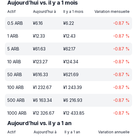
Aujourd’hui vs. il y a 1 mois
Actif
Aujourd’hui à
Il y a 1 mois
Variation mensuelle
0.5
ARB
¥
6.16
¥
6.22
-0.87
%
1
ARB
¥
12.33
¥
12.43
-0.87
%
5
ARB
¥
61.63
¥
62.17
-0.87
%
10
ARB
¥
123.27
¥
124.34
-0.87
%
50
ARB
¥
616.33
¥
621.69
-0.87
%
100
ARB
¥
1 232.67
¥
1 243.39
-0.87
%
500
ARB
¥
6 163.34
¥
6 216.93
-0.87
%
1000
ARB
¥
12 326.67
¥
12 433.85
-0.87
%
Aujourd’hui vs. il y a 1 an
Actif
Aujourd’hui à
Il y a 1 an
Variation annuelle