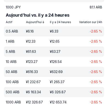
1000
JPY
81.1
ARB
Aujourd’hui vs. il y a 24 heures
Actif
Aujourd’hui à
Il y a 24 heures
Variation sur 24h
0.5
ARB
¥
6.16
¥
6.33
-2.65
%
1
ARB
¥
12.33
¥
12.65
-2.65
%
5
ARB
¥
61.63
¥
63.27
-2.65
%
10
ARB
¥
123.27
¥
126.54
-2.65
%
50
ARB
¥
616.33
¥
632.69
-2.65
%
100
ARB
¥
1 232.67
¥
1 265.37
-2.65
%
500
ARB
¥
6 163.34
¥
6 326.87
-2.65
%
1000
ARB
¥
12 326.67
¥
12 653.74
-2.65
%