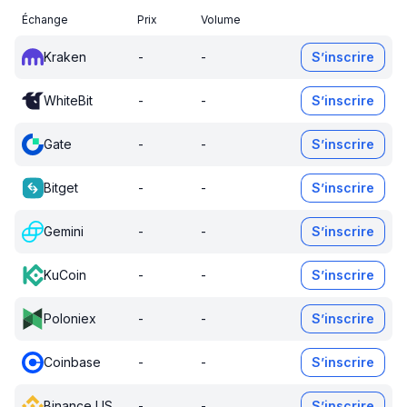
Échange
Prix
Volume
Kraken
-
-
S’inscrire
WhiteBit
-
-
S’inscrire
Gate
-
-
S’inscrire
Bitget
-
-
S’inscrire
Gemini
-
-
S’inscrire
KuCoin
-
-
S’inscrire
Poloniex
-
-
S’inscrire
Coinbase
-
-
S’inscrire
Binance US
-
-
S’inscrire