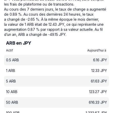
les frais de plateforme ou de transactions.
Au cours des 7 derniers jours, le taux de change a augmenté
de 0.89 %.
Au cours des dernières 24 heures, le taux
a changé de -2.65 %.
À la même époque le mois dernier,
la valeur de 1 ARB était de 12.43 JPY, ce qui représente une
augmentation 0.87 % par rapport à sa valeur actuelle.
Au fil
d’un an, ARB a changé de -49.15 JPY.
ARB en JPY
Actif
Aujourd’hui à
0.5
ARB
6.16
JPY
1
ARB
12.33
JPY
5
ARB
61.63
JPY
10
ARB
123.27
JPY
50
ARB
616.33
JPY
100
ARB
1 232.67
JPY