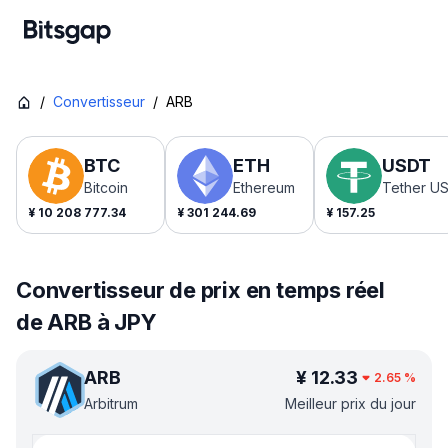
/
Convertisseur
/
ARB
BTC
ETH
USDT
Bitcoin
Ethereum
Tether U
¥
10 208 777.34
¥
301 244.69
¥
157.25
Convertisseur de prix en temps réel
de ARB à JPY
ARB
¥
12.33
2.65
%
Arbitrum
Meilleur prix du jour