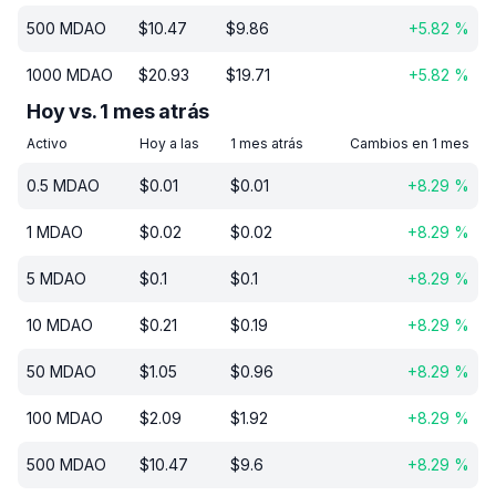
500
MDAO
$
10.47
$
9.86
+
5.82
%
1000
MDAO
$
20.93
$
19.71
+
5.82
%
Hoy vs. 1 mes atrás
Activo
Hoy a las
1 mes atrás
Cambios en 1 mes
0.5
MDAO
$
0.01
$
0.01
+
8.29
%
1
MDAO
$
0.02
$
0.02
+
8.29
%
5
MDAO
$
0.1
$
0.1
+
8.29
%
10
MDAO
$
0.21
$
0.19
+
8.29
%
50
MDAO
$
1.05
$
0.96
+
8.29
%
100
MDAO
$
2.09
$
1.92
+
8.29
%
500
MDAO
$
10.47
$
9.6
+
8.29
%