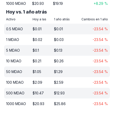
1000
MDAO
$
20.93
$
19.19
+
8.29
%
Hoy vs. 1 año atrás
Activo
Hoy a las
1 año atrás
Cambios en 1 año
0.5
MDAO
$
0.01
$
0.01
-23.54
%
1
MDAO
$
0.02
$
0.03
-23.54
%
5
MDAO
$
0.1
$
0.13
-23.54
%
10
MDAO
$
0.21
$
0.26
-23.54
%
50
MDAO
$
1.05
$
1.29
-23.54
%
100
MDAO
$
2.09
$
2.59
-23.54
%
500
MDAO
$
10.47
$
12.93
-23.54
%
1000
MDAO
$
20.93
$
25.86
-23.54
%