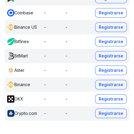
Coinbase
-
-
Registrarse
Binance US
-
-
Registrarse
Bitfinex
-
-
Registrarse
BitMart
-
-
Registrarse
Aster
-
-
Registrarse
Binance
-
-
Registrarse
OKX
-
-
Registrarse
Crypto.com
-
-
Registrarse