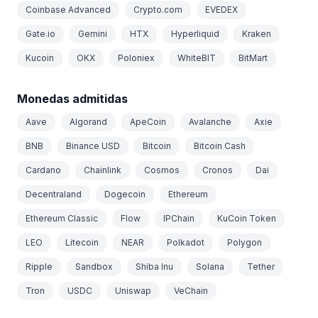
Coinbase Advanced
Crypto.com
EVEDEX
Gate.io
Gemini
HTX
Hyperliquid
Kraken
Kucoin
OKX
Poloniex
WhiteBIT
BitMart
Monedas admitidas
Aave
Algorand
ApeCoin
Avalanche
Axie
BNB
Binance USD
Bitcoin
Bitcoin Cash
Cardano
Chainlink
Cosmos
Cronos
Dai
Decentraland
Dogecoin
Ethereum
Ethereum Classic
Flow
IPChain
KuCoin Token
LEO
Litecoin
NEAR
Polkadot
Polygon
Ripple
Sandbox
Shiba Inu
Solana
Tether
Tron
USDC
Uniswap
VeChain