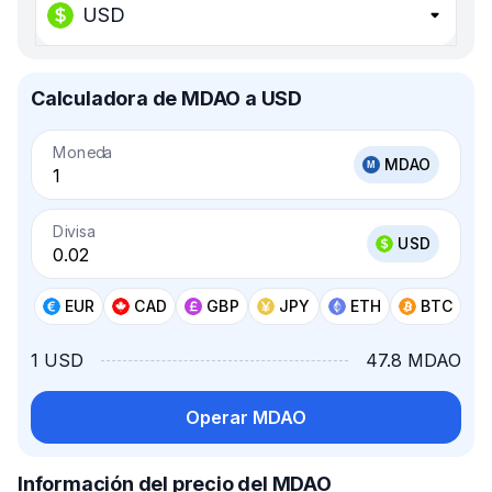
USD
Calculadora de MDAO a USD
Moneda
MDAO
Divisa
USD
EUR
CAD
GBP
JPY
ETH
BTC
1 USD
47.8 MDAO
Operar MDAO
Información del precio del MDAO