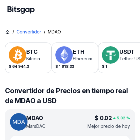
/
Convertidor
/
MDAO
BTC
ETH
USDT
Bitcoin
Ethereum
Tether U
$
64 944.3
$
1 918.33
$
1
Convertidor de Precios en tiempo real
de MDAO a USD
MDAO
$
0.02
5.82
%
MarsDAO
Mejor precio de hoy