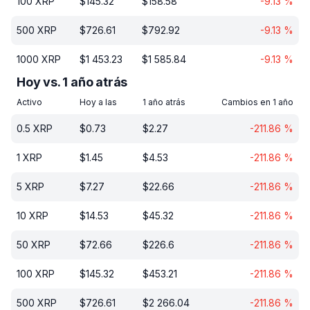
100
XRP
$
145.32
$
158.58
-9.13
%
500
XRP
$
726.61
$
792.92
-9.13
%
1000
XRP
$
1 453.23
$
1 585.84
-9.13
%
Hoy vs. 1 año atrás
Activo
Hoy a las
1 año atrás
Cambios en 1 año
0.5
XRP
$
0.73
$
2.27
-211.86
%
1
XRP
$
1.45
$
4.53
-211.86
%
5
XRP
$
7.27
$
22.66
-211.86
%
10
XRP
$
14.53
$
45.32
-211.86
%
50
XRP
$
72.66
$
226.6
-211.86
%
100
XRP
$
145.32
$
453.21
-211.86
%
500
XRP
$
726.61
$
2 266.04
-211.86
%