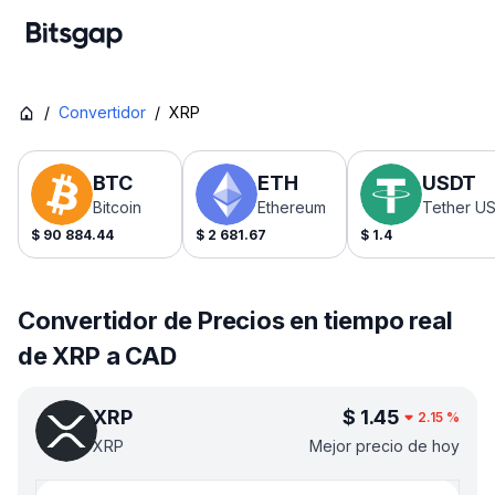
/
Convertidor
/
XRP
BTC
ETH
USDT
Bitcoin
Ethereum
Tether U
$
90 884.44
$
2 681.67
$
1.4
Convertidor de Precios en tiempo real
de XRP a CAD
XRP
$
1.45
2.15
%
XRP
Mejor precio de hoy