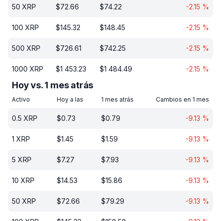
50
XRP
$
72.66
$
74.22
-2.15
%
100
XRP
$
145.32
$
148.45
-2.15
%
500
XRP
$
726.61
$
742.25
-2.15
%
1000
XRP
$
1 453.23
$
1 484.49
-2.15
%
Hoy vs. 1 mes atrás
Activo
Hoy a las
1 mes atrás
Cambios en 1 mes
0.5
XRP
$
0.73
$
0.79
-9.13
%
1
XRP
$
1.45
$
1.59
-9.13
%
5
XRP
$
7.27
$
7.93
-9.13
%
10
XRP
$
14.53
$
15.86
-9.13
%
50
XRP
$
72.66
$
79.29
-9.13
%