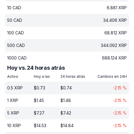
10
CAD
6.881
XRP
50
CAD
34.406
XRP
100
CAD
68.812
XRP
500
CAD
344.062
XRP
1000
CAD
688.124
XRP
Hoy vs. 24 horas atrás
Activo
Hoy a las
24 horas atrás
Cambios en 24H
0.5
XRP
$
0.73
$
0.74
-2.15
%
1
XRP
$
1.45
$
1.48
-2.15
%
5
XRP
$
7.27
$
7.42
-2.15
%
10
XRP
$
14.53
$
14.84
-2.15
%