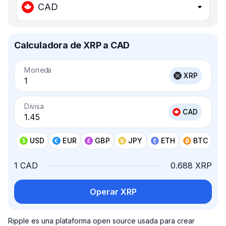
CAD
Calculadora de XRP a CAD
Moneda
XRP
Divisa
CAD
USD
EUR
GBP
JPY
ETH
BTC
1 CAD
0.688 XRP
Operar XRP
Ripple es una plataforma open source usada para crear