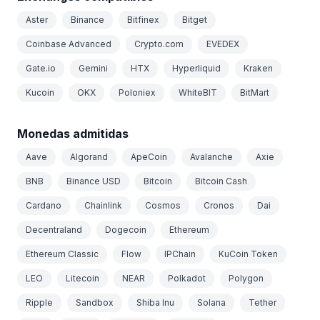
Aster
Binance
Bitfinex
Bitget
Coinbase Advanced
Crypto.com
EVEDEX
Gate.io
Gemini
HTX
Hyperliquid
Kraken
Kucoin
OKX
Poloniex
WhiteBIT
BitMart
Monedas admitidas
Aave
Algorand
ApeCoin
Avalanche
Axie
BNB
Binance USD
Bitcoin
Bitcoin Cash
Cardano
Chainlink
Cosmos
Cronos
Dai
Decentraland
Dogecoin
Ethereum
Ethereum Classic
Flow
IPChain
KuCoin Token
LEO
Litecoin
NEAR
Polkadot
Polygon
Ripple
Sandbox
Shiba Inu
Solana
Tether