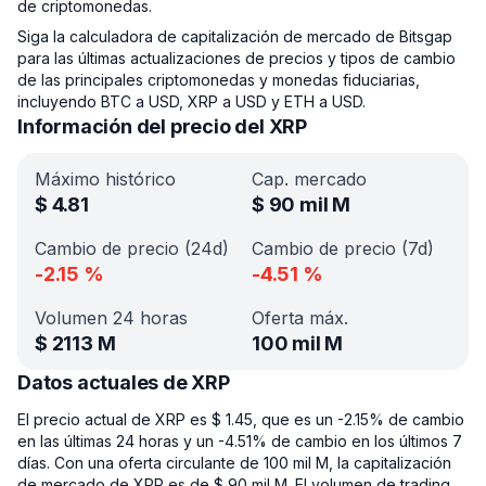
de criptomonedas.
Siga la calculadora de capitalización de mercado de Bitsgap
para las últimas actualizaciones de precios y tipos de cambio
de las principales criptomonedas y monedas fiduciarias,
incluyendo BTC a USD, XRP a USD y ETH a USD.
Información del precio del XRP
Máximo histórico
Cap. mercado
$
4.81
$
90 mil M
Cambio de precio (24d)
Cambio de precio (7d)
-2.15
%
-4.51
%
Volumen 24 horas
Oferta máx.
$
2113 M
100 mil M
Datos actuales de XRP
El precio actual de XRP es $ 1.45, que es un -2.15% de cambio
en las últimas 24 horas y un -4.51% de cambio en los últimos 7
días. Con una oferta circulante de 100 mil M, la capitalización
de mercado de XRP es de $ 90 mil M. El volumen de trading