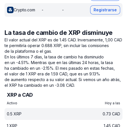
Crypto.com
-
-
Registrarse
La tasa de cambio de XRP disminuye
El valor actual del XRP es de 1.45 CAD.
Inversamente, 1,00 CAD
te permitiría operar 0.688 XRP, sin incluir las comisiones
de la plataforma o el gas.
En los últimos 7 días, la tasa de cambio ha disminuido
en un -4.51%.
Mientras que en las últimas 24 horas, la tasa
ha cambiado en un -2.15%.
El mes pasado en estas fechas,
el valor de 1 XRP era de 1.59 CAD, que es un 9.13%
de aumento respecto a su valor actual.
Si vemos un año atrás,
el XRP ha cambiado en un -3.08 CAD.
XRP a CAD
Activo
Hoy a las
0.5
XRP
0.73
CAD
1
XRP
1.45
CAD