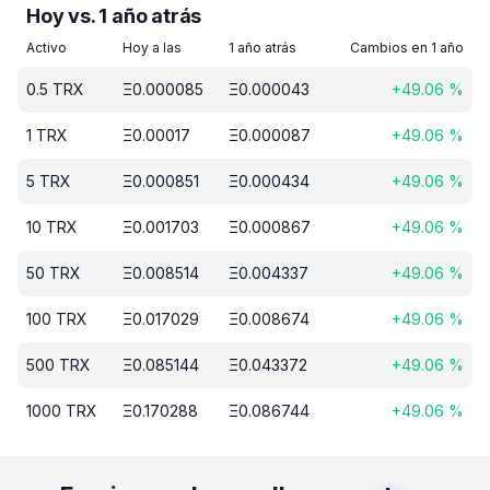
Hoy vs. 1 año atrás
Activo
Hoy a las
1 año atrás
Cambios en 1 año
0.5
TRX
Ξ
0.000085
Ξ
0.000043
+
49.06
%
1
TRX
Ξ
0.00017
Ξ
0.000087
+
49.06
%
5
TRX
Ξ
0.000851
Ξ
0.000434
+
49.06
%
10
TRX
Ξ
0.001703
Ξ
0.000867
+
49.06
%
50
TRX
Ξ
0.008514
Ξ
0.004337
+
49.06
%
100
TRX
Ξ
0.017029
Ξ
0.008674
+
49.06
%
500
TRX
Ξ
0.085144
Ξ
0.043372
+
49.06
%
1000
TRX
Ξ
0.170288
Ξ
0.086744
+
49.06
%