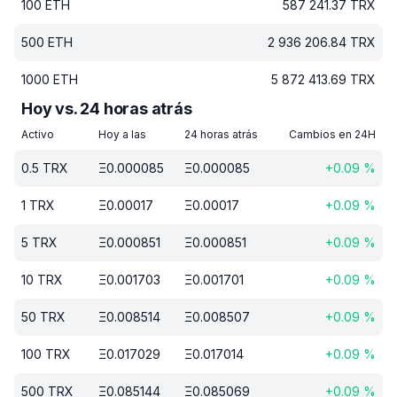
100
ETH
587 241.37
TRX
500
ETH
2 936 206.84
TRX
1000
ETH
5 872 413.69
TRX
Hoy vs. 24 horas atrás
Activo
Hoy a las
24 horas atrás
Cambios en 24H
0.5
TRX
Ξ
0.000085
Ξ
0.000085
+
0.09
%
1
TRX
Ξ
0.00017
Ξ
0.00017
+
0.09
%
5
TRX
Ξ
0.000851
Ξ
0.000851
+
0.09
%
10
TRX
Ξ
0.001703
Ξ
0.001701
+
0.09
%
50
TRX
Ξ
0.008514
Ξ
0.008507
+
0.09
%
100
TRX
Ξ
0.017029
Ξ
0.017014
+
0.09
%
500
TRX
Ξ
0.085144
Ξ
0.085069
+
0.09
%