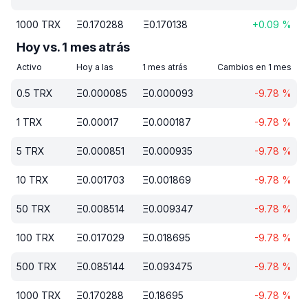
1000
TRX
Ξ
0.170288
Ξ
0.170138
+
0.09
%
Hoy vs. 1 mes atrás
Activo
Hoy a las
1 mes atrás
Cambios en 1 mes
0.5
TRX
Ξ
0.000085
Ξ
0.000093
-9.78
%
1
TRX
Ξ
0.00017
Ξ
0.000187
-9.78
%
5
TRX
Ξ
0.000851
Ξ
0.000935
-9.78
%
10
TRX
Ξ
0.001703
Ξ
0.001869
-9.78
%
50
TRX
Ξ
0.008514
Ξ
0.009347
-9.78
%
100
TRX
Ξ
0.017029
Ξ
0.018695
-9.78
%
500
TRX
Ξ
0.085144
Ξ
0.093475
-9.78
%
1000
TRX
Ξ
0.170288
Ξ
0.18695
-9.78
%