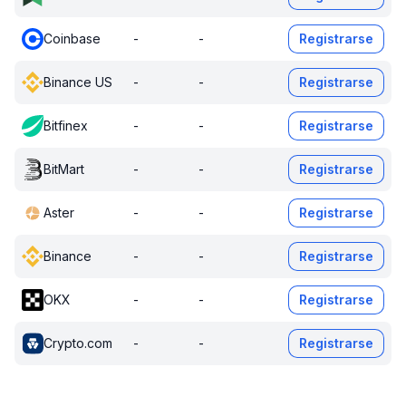
Coinbase
-
-
Registrarse
Binance US
-
-
Registrarse
Bitfinex
-
-
Registrarse
BitMart
-
-
Registrarse
Aster
-
-
Registrarse
Binance
-
-
Registrarse
OKX
-
-
Registrarse
Crypto.com
-
-
Registrarse