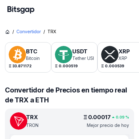
/
Convertidor
/
TRX
BTC
USDT
XRP
Bitcoin
Tether USDt
XRP
Ξ
33.871172
Ξ
0.000519
Ξ
0.000539
Convertidor de Precios en tiempo real
de TRX a ETH
TRX
Ξ
0.00017
0.09
%
TRON
Mejor precio de hoy