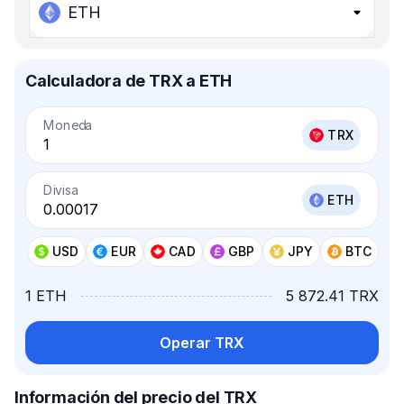
ETH
Calculadora de TRX a ETH
Moneda
TRX
Divisa
ETH
USD
EUR
CAD
GBP
JPY
BTC
1 ETH
5 872.41 TRX
Operar TRX
Información del precio del TRX