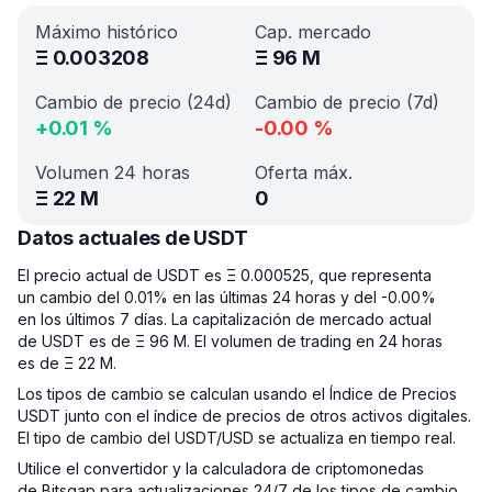
Máximo histórico
Cap. mercado
Ξ
0.003208
Ξ
96 M
Cambio de precio (24d)
Cambio de precio (7d)
+
0.01
%
-0.00
%
Volumen 24 horas
Oferta máx.
Ξ
22 M
0
Datos actuales de USDT
El precio actual de USDT es Ξ 0.000525, que representa
un cambio del 0.01% en las últimas 24 horas y del -0.00%
en los últimos 7 días. La capitalización de mercado actual
de USDT es de Ξ 96 M. El volumen de trading en 24 horas
es de Ξ 22 M.
Los tipos de cambio se calculan usando el Índice de Precios
USDT junto con el índice de precios de otros activos digitales.
El tipo de cambio del USDT/USD se actualiza en tiempo real.
Utilice el convertidor y la calculadora de criptomonedas
de Bitsgap para actualizaciones 24/7 de los tipos de cambio