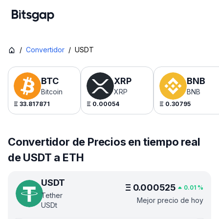
/
Convertidor
/
USDT
BTC
XRP
BNB
Bitcoin
XRP
BNB
Ξ
33.817871
Ξ
0.00054
Ξ
0.30795
Convertidor de Precios en tiempo real
de USDT a ETH
USDT
Ξ
0.000525
0.01
%
Tether
Mejor precio de hoy
USDt