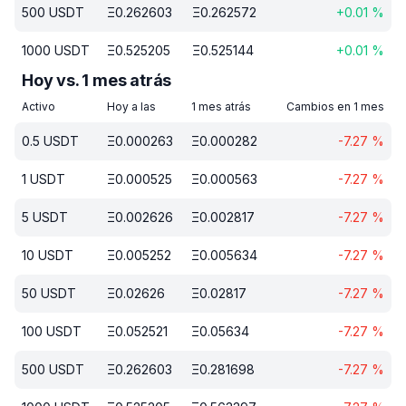
500
USDT
Ξ
0.262603
Ξ
0.262572
+
0.01
%
1000
USDT
Ξ
0.525205
Ξ
0.525144
+
0.01
%
Hoy vs. 1 mes atrás
Activo
Hoy a las
1 mes atrás
Cambios en 1 mes
0.5
USDT
Ξ
0.000263
Ξ
0.000282
-7.27
%
1
USDT
Ξ
0.000525
Ξ
0.000563
-7.27
%
5
USDT
Ξ
0.002626
Ξ
0.002817
-7.27
%
10
USDT
Ξ
0.005252
Ξ
0.005634
-7.27
%
50
USDT
Ξ
0.02626
Ξ
0.02817
-7.27
%
100
USDT
Ξ
0.052521
Ξ
0.05634
-7.27
%
500
USDT
Ξ
0.262603
Ξ
0.281698
-7.27
%