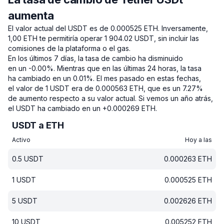
aumenta
El valor actual del USDT es de 0.000525 ETH.
Inversamente,
1,00 ETH te permitiría operar 1 904.02 USDT, sin incluir las
comisiones de la plataforma o el gas.
En los últimos 7 días, la tasa de cambio ha disminuido
en un -0.00%.
Mientras que en las últimas 24 horas, la tasa
ha cambiado en un 0.01%.
El mes pasado en estas fechas,
el valor de 1 USDT era de 0.000563 ETH, que es un 7.27%
de aumento respecto a su valor actual.
Si vemos un año atrás,
el USDT ha cambiado en un +0.000269 ETH.
USDT a ETH
Activo
Hoy a las
0.5
USDT
0.000263
ETH
1
USDT
0.000525
ETH
5
USDT
0.002626
ETH
10
USDT
0.005252
ETH