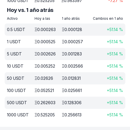
1000
USDT
Ξ
0.525205
Ξ
0.563397
-7.27
%
Hoy vs. 1 año atrás
Activo
Hoy a las
1 año atrás
Cambios en 1 año
0.5
USDT
Ξ
0.000263
Ξ
0.000128
+
51.14
%
1
USDT
Ξ
0.000525
Ξ
0.000257
+
51.14
%
5
USDT
Ξ
0.002626
Ξ
0.001283
+
51.14
%
10
USDT
Ξ
0.005252
Ξ
0.002566
+
51.14
%
50
USDT
Ξ
0.02626
Ξ
0.012831
+
51.14
%
100
USDT
Ξ
0.052521
Ξ
0.025661
+
51.14
%
500
USDT
Ξ
0.262603
Ξ
0.128306
+
51.14
%
1000
USDT
Ξ
0.525205
Ξ
0.256613
+
51.14
%