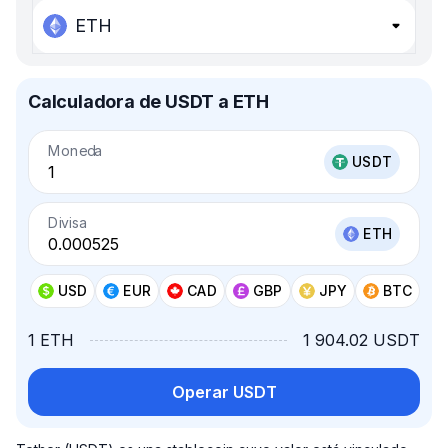
ETH
Calculadora de USDT a ETH
Moneda
USDT
Divisa
ETH
USD
EUR
CAD
GBP
JPY
BTC
1 ETH
1 904.02 USDT
Operar USDT