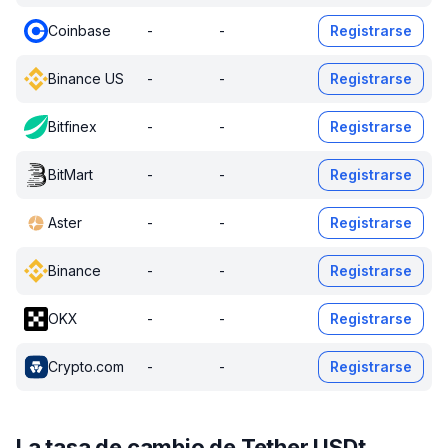
Coinbase
-
-
Registrarse
Binance US
-
-
Registrarse
Bitfinex
-
-
Registrarse
BitMart
-
-
Registrarse
Aster
-
-
Registrarse
Binance
-
-
Registrarse
OKX
-
-
Registrarse
Crypto.com
-
-
Registrarse
La tasa de cambio de Tether USDt