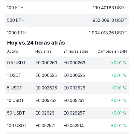
100
ETH
190 401.83
USDT
500
ETH
952 009.13
USDT
1000
ETH
1 904 018.26
USDT
Hoy vs. 24 horas atrás
Activo
Hoy a las
24 horas atrás
Cambios en 24H
0.5
USDT
Ξ
0.000263
Ξ
0.000263
+
0.01
%
1
USDT
Ξ
0.000525
Ξ
0.000525
+
0.01
%
5
USDT
Ξ
0.002626
Ξ
0.002626
+
0.01
%
10
USDT
Ξ
0.005252
Ξ
0.005251
+
0.01
%
50
USDT
Ξ
0.02626
Ξ
0.026257
+
0.01
%
100
USDT
Ξ
0.052521
Ξ
0.052514
+
0.01
%