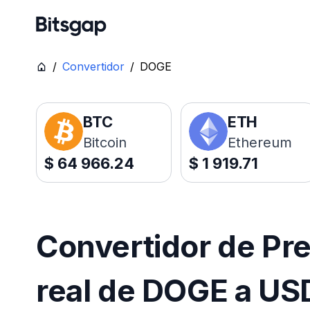
/
Convertidor
/
DOGE
BTC
ETH
Bitcoin
Ethereum
$
64 966.24
$
1 919.71
Convertidor de Pr
real de DOGE a US