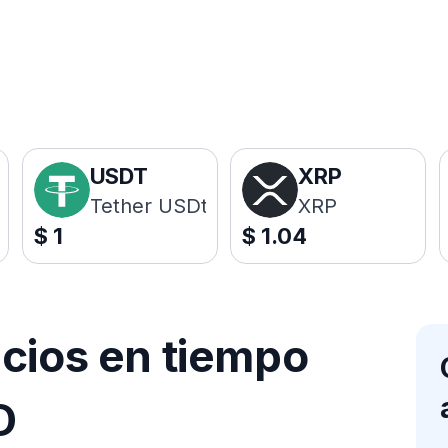
USDT
XRP
Tether USDt
XRP
$
1
$
1.04
ecios en tiempo
D