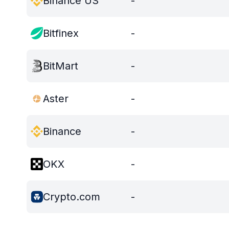
Binance US
-
Bitfinex
-
BitMart
-
Aster
-
Binance
-
OKX
-
Crypto.com
-