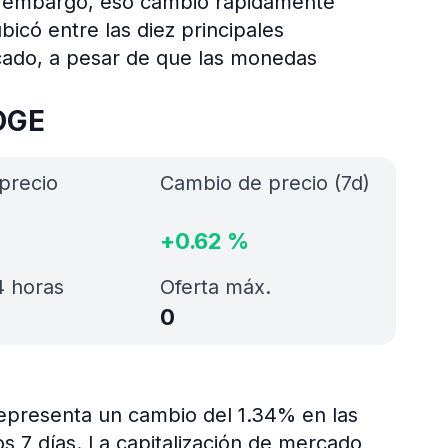
in embargo, eso cambió rápidamente
bicó entre las diez principales
cado, a pesar de que las monedas
DOGE
precio
Cambio de precio (7d)
+
0.62
%
 horas
Oferta máx.
0
representa un cambio del 1.34% en las
os 7 días. La capitalización de mercado