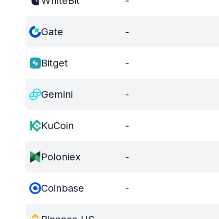
WhiteBit
-
Gate
-
Bitget
-
Gemini
-
KuCoin
-
Poloniex
-
Coinbase
-