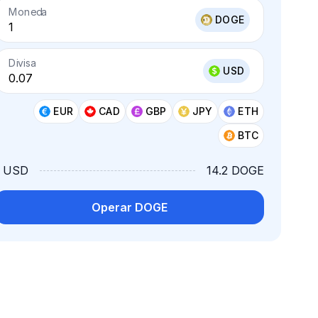
Moneda
DOGE
Divisa
USD
EUR
CAD
GBP
JPY
ETH
BTC
1 USD
14.2 DOGE
Operar DOGE