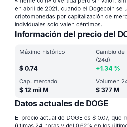
«meme coin» divertida pero sin valor. S
en abril de 2021, cuando el Dogecoin se u
criptomonedas por capitalización de mer
individuales solo valen céntimos.
Información del precio del 
Máximo histórico
Cambio de 
(24d)
$
0.74
+
1.34
%
Cap. mercado
Volumen 24
$
12 mil M
$
377 M
Datos actuales de DOGE
El precio actual de DOGE es $ 0.07, que 
últimas 24 horas y del 0.62% en los últim