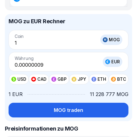
MOG zu EUR Rechner
Coin
MOG
Währung
EUR
USD
CAD
GBP
JPY
ETH
BTC
1 EUR
11 228 777 MOG
MOG traden
Preisinformationen zu MOG