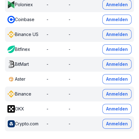
Poloniex
-
-
Anmelden
Coinbase
-
-
Anmelden
Binance US
-
-
Anmelden
Bitfinex
-
-
Anmelden
BitMart
-
-
Anmelden
Aster
-
-
Anmelden
Binance
-
-
Anmelden
OKX
-
-
Anmelden
Crypto.com
-
-
Anmelden