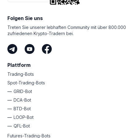
Bitsgap die beste Wahl für Sie!
in allem sorgen unsere hochmoderne Sicherheit, unser
Unabhängig von Ihrer Erfahrungsstufe hat Bitsgap immer
rund um die Uhr verfügbarer Support mit menschlichen
einen einfachen Tarif für Sie, um Ihre Gewinne
Mitarbeitern und unser Engagement für
Folgen Sie uns
zu automatisieren. Warum melden Sie sich nicht noch
Spitzenleistungen dafür, dass Sie sich bei der
heute an und entfesseln Ihren inneren Krypto-Rockstar?
Treten Sie unserer lebhaften Community mit über 800.000
Verwaltung Ihrer Kryptogelder bei uns absolut sicher
zufriedenen Krypto-Tradern bei.
fühlen können.
Plattform
Trading-Bots
Spot-Trading-Bots
GRID-Bot
DCA-Bot
BTD-Bot
LOOP-Bot
QFL-Bot
Futures-Trading-Bots