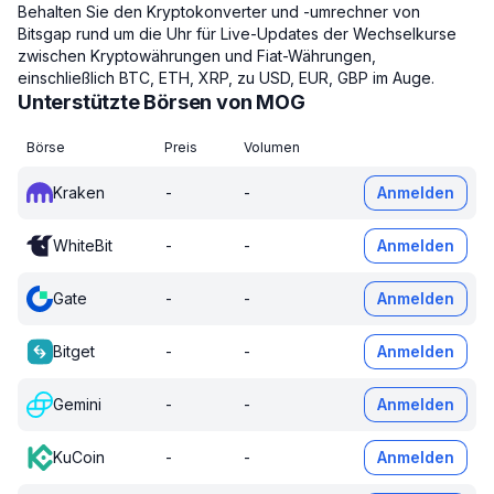
Behalten Sie den Kryptokonverter und -umrechner von
Bitsgap rund um die Uhr für Live-Updates der Wechselkurse
zwischen Kryptowährungen und Fiat-Währungen,
einschließlich BTC, ETH, XRP, zu USD, EUR, GBP im Auge.
Unterstützte Börsen von MOG
Börse
Preis
Volumen
Kraken
-
-
Anmelden
WhiteBit
-
-
Anmelden
Gate
-
-
Anmelden
Bitget
-
-
Anmelden
Gemini
-
-
Anmelden
KuCoin
-
-
Anmelden