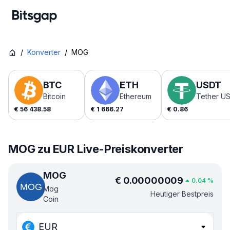
/
Konverter
/
MOG
BTC
ETH
USDT
Bitcoin
Ethereum
Tether U
€
56 438.58
€
1 666.27
€
0.86
MOG zu EUR Live-Preiskonverter
MOG
€
0.00000009
0.04
%
Mog
Heutiger Bestpreis
Coin
EUR