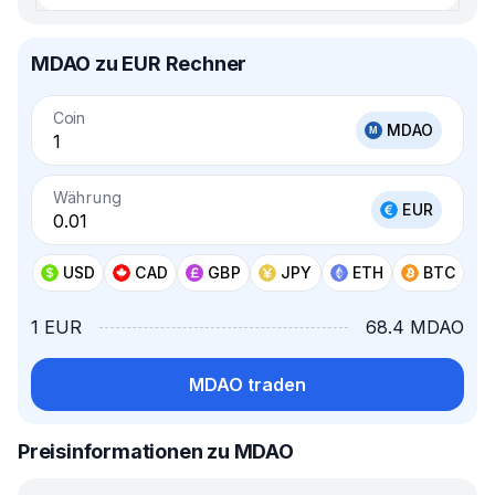
MDAO zu EUR Rechner
Coin
MDAO
Währung
EUR
USD
CAD
GBP
JPY
ETH
BTC
1 EUR
68.4 MDAO
MDAO traden
Preisinformationen zu MDAO