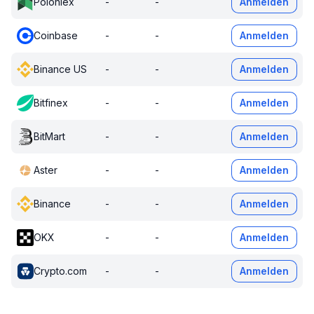
Poloniex
-
-
Anmelden
Coinbase
-
-
Anmelden
Binance US
-
-
Anmelden
Bitfinex
-
-
Anmelden
BitMart
-
-
Anmelden
Aster
-
-
Anmelden
Binance
-
-
Anmelden
OKX
-
-
Anmelden
Crypto.com
-
-
Anmelden