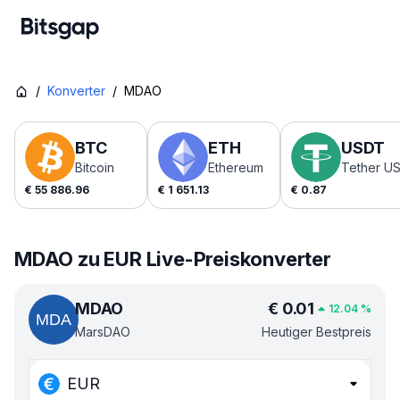
/
Konverter
/
MDAO
BTC
ETH
USDT
Bitcoin
Ethereum
Tether U
€
55 886.96
€
1 651.13
€
0.87
MDAO zu EUR Live-Preiskonverter
MDAO
€
0.01
12.04
%
MarsDAO
Heutiger Bestpreis
EUR