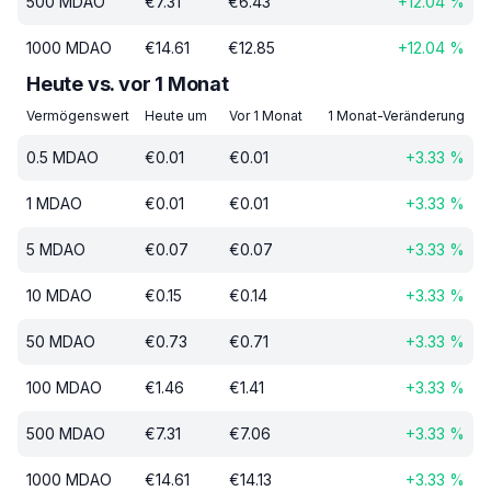
500
MDAO
€
7.31
€
6.43
+
12.04
%
1000
MDAO
€
14.61
€
12.85
+
12.04
%
Heute vs. vor 1 Monat
Vermögenswert
Heute um
Vor 1 Monat
1 Monat-Veränderung
0.5
MDAO
€
0.01
€
0.01
+
3.33
%
1
MDAO
€
0.01
€
0.01
+
3.33
%
5
MDAO
€
0.07
€
0.07
+
3.33
%
10
MDAO
€
0.15
€
0.14
+
3.33
%
50
MDAO
€
0.73
€
0.71
+
3.33
%
100
MDAO
€
1.46
€
1.41
+
3.33
%
500
MDAO
€
7.31
€
7.06
+
3.33
%
1000
MDAO
€
14.61
€
14.13
+
3.33
%