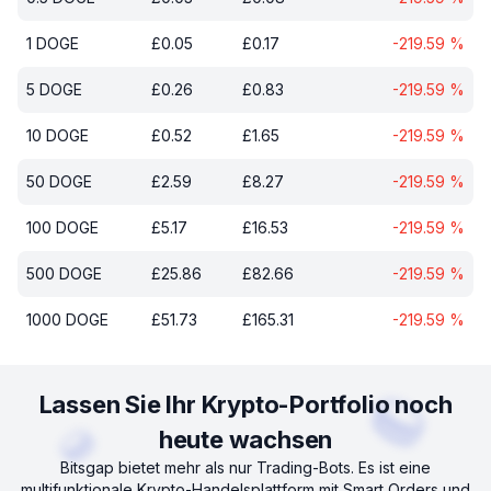
1
DOGE
£
0.05
£
0.17
-219.59
%
5
DOGE
£
0.26
£
0.83
-219.59
%
10
DOGE
£
0.52
£
1.65
-219.59
%
50
DOGE
£
2.59
£
8.27
-219.59
%
100
DOGE
£
5.17
£
16.53
-219.59
%
500
DOGE
£
25.86
£
82.66
-219.59
%
1000
DOGE
£
51.73
£
165.31
-219.59
%
Lassen Sie Ihr Krypto-Portfolio noch
heute wachsen
Bitsgap bietet mehr als nur Trading-Bots. Es ist eine
multifunktionale Krypto-Handelsplattform mit Smart Orders und