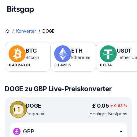
/
Konverter
/
DOGE
BTC
ETH
USDT
Bitcoin
Ethereum
Tether U
£
48 243.81
£
1 423.5
£
0.74
DOGE zu GBP Live-Preiskonverter
DOGE
£
0.05
0.63
%
Dogecoin
Heutiger Bestpreis
GBP