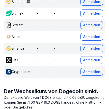
Binance US
-
-
Anmelden
Bitfinex
-
-
Anmelden
BitMart
-
-
Anmelden
Aster
-
-
Anmelden
Binance
-
-
Anmelden
OKX
-
-
Anmelden
Crypto.com
-
-
Anmelden
Der Wechselkurs von Dogecoin sinkt.
Der aktuelle Wert von 1 DOGE entspricht 0.05 GBP.
Umgekehrt
können Sie mit 1,00 GBP 19.3 DOGE handeln, ohne Plattform-
oder Gasgebühren.