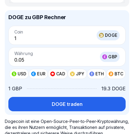
DOGE zu GBP Rechner
Coin
DOGE
Währung
GBP
USD
EUR
CAD
JPY
ETH
BTC
1 GBP
19.3 DOGE
DOGE traden
Dogecoin ist eine Open-Source-Peer-to-Peer-Kryptowährung,
die es ihren Nutzern ermöglicht, Transaktionen auf privatere,
dezentralere und sicherere Weise durchzuführen.