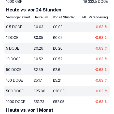
1000
GBP
19 332.5
DOGE
Heute vs. vor 24 Stunden
Vermögenswert
Heute um
Vor 24 Stunden
24H-Veränderung
0.5
DOGE
£
0.03
£
0.03
-0.63
%
1
DOGE
£
0.05
£
0.05
-0.63
%
5
DOGE
£
0.26
£
0.26
-0.63
%
10
DOGE
£
0.52
£
0.52
-0.63
%
50
DOGE
£
2.59
£
2.6
-0.63
%
100
DOGE
£
5.17
£
5.21
-0.63
%
500
DOGE
£
25.86
£
26.03
-0.63
%
1000
DOGE
£
51.73
£
52.05
-0.63
%
Heute vs. vor 1 Monat