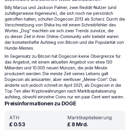
Billy Marcus und Jackson Palmer, zwei Reddit-Nutzer (und
zufälligerweise Ingenieure), die sich noch nie persönlich
getroffen hatten, schufen Dogecoin 2013 als Scherz. Durch die
Verschmelzung von Shiba Inu mit einem Schreibfehler des
Wortes „Dog“ machten sie sich zwei Trends zunutze, die
zu dieser Zeit in ihrer Online-Community sehr beliebt waren:
der kometenhafte Aufstieg von Bitcoin und die Popularität von
Hunde-Memes.
Im Gegensatz zu Bitcoin hat Dogecoin keine Obergrenze für
das Angebot, mit einem aktuellen Angebot von etwa 130
Milliarden und 10.000 neuen Münzen, die jede Minute
produziert werden. Die meiste Zeit seines Lebens galt
Dogecoin als amüsanter, aber wertloser „Meme-Coin“. Das
änderte sich jedoch schnell im April 2021, als Dogecoin in die
Top Ten aller Kryptowährungen nach Marktkapitalisierung
aufstieg, obwohl einzelne Coins nur ein paar Cent wert waren.
Preisinformationen zu DOGE
ATH
Marktkapitalisierung
£
0.53
£
8 Mrd.