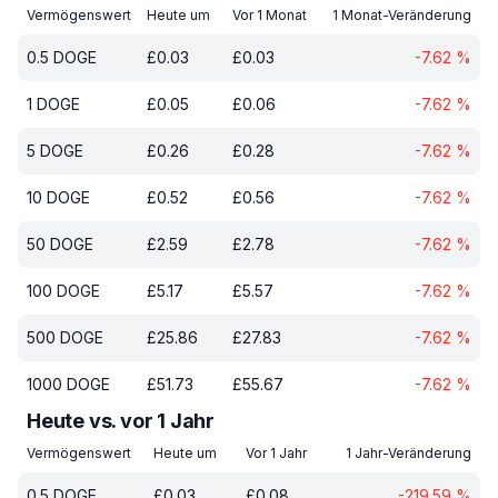
Vermögenswert
Heute um
Vor 1 Monat
1 Monat-Veränderung
0.5
DOGE
£
0.03
£
0.03
-7.62
%
1
DOGE
£
0.05
£
0.06
-7.62
%
5
DOGE
£
0.26
£
0.28
-7.62
%
10
DOGE
£
0.52
£
0.56
-7.62
%
50
DOGE
£
2.59
£
2.78
-7.62
%
100
DOGE
£
5.17
£
5.57
-7.62
%
500
DOGE
£
25.86
£
27.83
-7.62
%
1000
DOGE
£
51.73
£
55.67
-7.62
%
Heute vs. vor 1 Jahr
Vermögenswert
Heute um
Vor 1 Jahr
1 Jahr-Veränderung
0.5
DOGE
£
0.03
£
0.08
-219.59
%