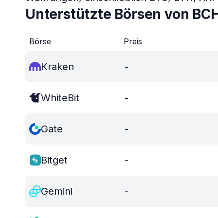
Unterstützte Börsen von BC
Börse
Preis
Kraken
-
WhiteBit
-
Gate
-
Bitget
-
Gemini
-