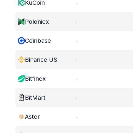
KuCoin
-
Poloniex
-
Coinbase
-
Binance US
-
Bitfinex
-
BitMart
-
Aster
-