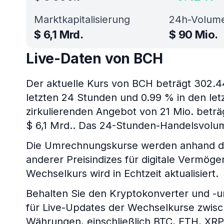
Marktkapitalisierung
24h-Volum
$
6,1 Mrd.
$
90 Mio.
Live-Daten von BCH
Der aktuelle Kurs von BCH beträgt 302.4
letzten 24 Stunden und 0.99 % in den let
zirkulierenden Angebot von 21 Mio. beträ
$ 6,1 Mrd.. Das 24-Stunden-Handelsvolum
Die Umrechnungskurse werden anhand de
anderer Preisindizes für digitale Vermö
Wechselkurs wird in Echtzeit aktualisiert.
Behalten Sie den Kryptokonverter und -
für Live-Updates der Wechselkurse zwis
Währungen, einschließlich BTC, ETH, XR