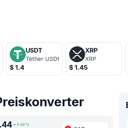
USDT
XRP
Tether USDt
XRP
$
1.4
$
1.45
reiskonverter
.44
0.42
%