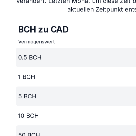
verändert.
Letzten Monat um diese Zeit 
aktuellen Zeitpunkt ents
BCH zu CAD
Vermögenswert
0.5
BCH
1
BCH
5
BCH
10
BCH
50
BCH