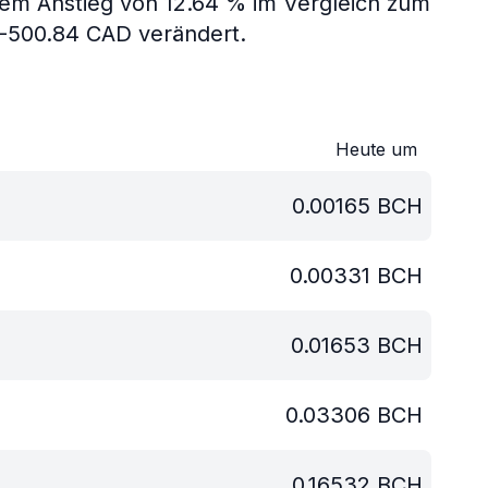
nem Anstieg von 12.64 % im Vergleich zum
 -500.84 CAD verändert.
Heute um
0.00165
BCH
0.00331
BCH
0.01653
BCH
0.03306
BCH
0.16532
BCH