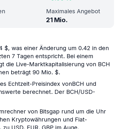
en
Maximales Angebot
21 Mio.
4 $, was einer Änderung um 0.42 in den
zten 7 Tagen entspricht. Bei einem
gt die Live-Marktkapitalisierung von BCH
en beträgt 90 Mio. $.
s Echtzeit-Preisindex vonBCH und
genswerte berechnet. Der BCH/USD-
umrechner von Bitsgap rund um die Uhr
chen Kryptowährungen und Fiat-
P, zu USD, EUR, GBP im Auge.