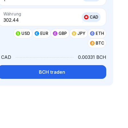
Währung
CAD
USD
EUR
GBP
JPY
ETH
BTC
1 CAD
0.00331 BCH
BCH traden