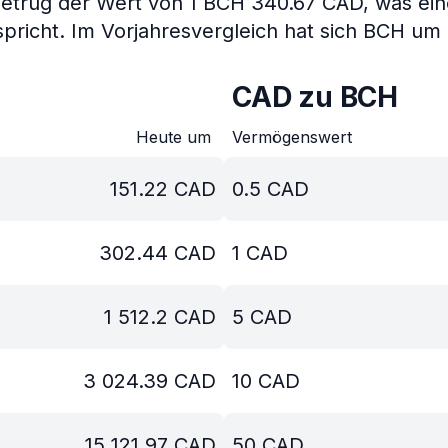
betrug der Wert von 1 BCH 340.67 CAD, was ei
pricht.
Im Vorjahresvergleich hat sich BCH um
CAD zu BCH
Heute um
Vermögenswert
151.22
CAD
0.5
CAD
302.44
CAD
1
CAD
1 512.2
CAD
5
CAD
3 024.39
CAD
10
CAD
15 121.97
CAD
50
CAD