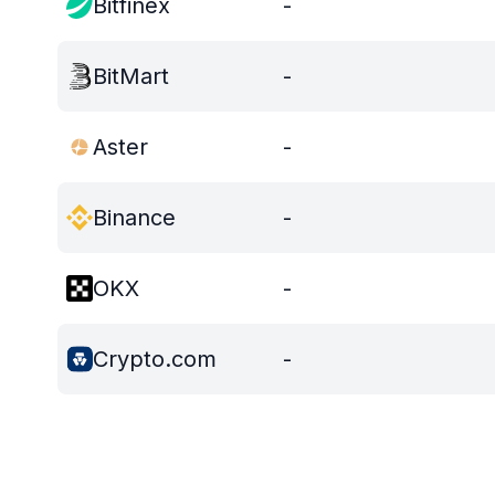
Bitfinex
-
BitMart
-
Aster
-
Binance
-
OKX
-
Crypto.com
-