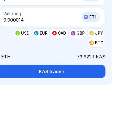
Währung
ETH
USD
EUR
CAD
GBP
JPY
BTC
1 ETH
73 922.1 KAS
KAS traden