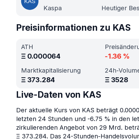
Kaspa
Heutiger Bes
Preisinformationen zu KAS
ATH
Preisänder
Ξ
0.000064
-1.36
%
Marktkapitalisierung
24h-Volum
Ξ
373.284
Ξ
3528
Live-Daten von KAS
Der aktuelle Kurs von KAS beträgt 0.0000
letzten 24 Stunden und -6.75 % in den le
zirkulierenden Angebot von 29 Mrd. beträ
Ξ 373.284. Das 24-Stunden-Handelsvolu