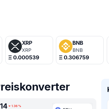
XRP
BNB
XRP
BNB
Ξ
0.000539
Ξ
0.306759
reiskonverter
14
1.36
%