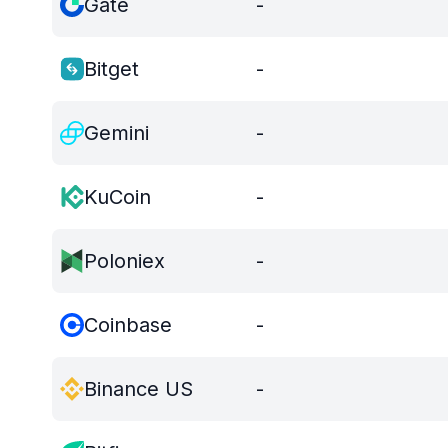
Gate
-
Bitget
-
Gemini
-
KuCoin
-
Poloniex
-
Coinbase
-
Binance US
-