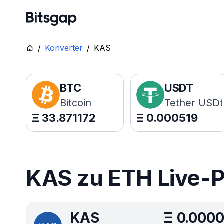
/
Konverter
/
KAS
BTC
USDT
Bitcoin
Tether USDt
Ξ
33.871172
Ξ
0.000519
KAS zu ETH Live-P
KAS
Ξ
0.0000