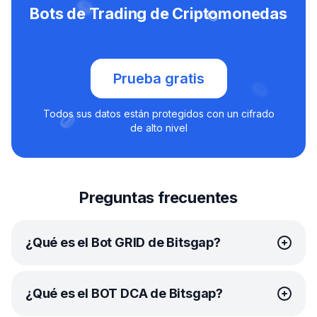
Bots de Trading de Criptomonedas
Prueba gratis
Todos sus datos están protegidos con un cifrado
de alto nivel
Preguntas frecuentes
¿Qué es el Bot GRID de Bitsgap?
El
bot GRID
de Bitsgap es una avanzada herramienta
¿Qué es el BOT DCA de Bitsgap?
de trading automatizado que utiliza la
estrategia de trading GRID
. Al dividir el rango de precios