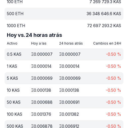
100
ETH
7 269 729.3
KAS
500
ETH
36 348 646.6
KAS
1000
ETH
72 697 293.2
KAS
Hoy vs. 24 horas atrás
Activo
Hoy a las
24 horas atrás
Cambios en 24H
0.5
KAS
Ξ
0.000007
Ξ
0.000007
-0.50
%
1
KAS
Ξ
0.000014
Ξ
0.000014
-0.50
%
5
KAS
Ξ
0.000069
Ξ
0.000069
-0.50
%
10
KAS
Ξ
0.000138
Ξ
0.000138
-0.50
%
50
KAS
Ξ
0.000688
Ξ
0.000691
-0.50
%
100
KAS
Ξ
0.001376
Ξ
0.001382
-0.50
%
500
KAS
Ξ
0.006878
Ξ
0.006912
-0.50
%