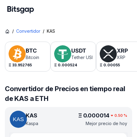
/
Convertidor
/
KAS
BTC
USDT
XRP
Bitcoin
Tether USDt
XRP
Ξ
33.952765
Ξ
0.000524
Ξ
0.00055
Convertidor de Precios en tiempo real
de KAS a ETH
KAS
Ξ
0.000014
0.50
%
Kaspa
Mejor precio de hoy