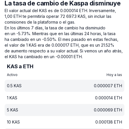
La tasa de cambio de Kaspa disminuye
El valor actual del KAS es de 0.000014 ETH.
Inversamente,
1,00 ETH te permitiría operar 72 697.3 KAS, sin incluir las
comisiones de la plataforma o el gas.
En los últimos 7 días, la tasa de cambio ha disminuido
en un -5.73%.
Mientras que en las últimas 24 horas, la tasa
ha cambiado en un -0.50%.
El mes pasado en estas fechas,
el valor de 1 KAS era de 0.000017 ETH, que es un 21.52%
de aumento respecto a su valor actual.
Si vemos un año atrás,
el KAS ha cambiado en un -0.00001 ETH.
KAS a ETH
Activo
Hoy a las
0.5
KAS
0.000007
ETH
1
KAS
0.000014
ETH
5
KAS
0.000069
ETH
10
KAS
0.000138
ETH