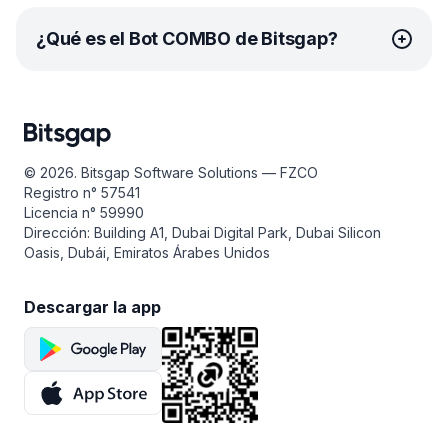
especificado en múltiples niveles, el bot GRID crea una
El
bot DCA
de Bitsgap es una innovadora herramienta
cuadrícula dinámica llena de órdenes pendientes limit
¿Qué es el Bot COMBO de Bitsgap?
de trading automatizado que sigue la estrategia
de compra y venta. Este enfoque único asegura
Dollar Cost Averaging (DCA)
. Este útil bot funciona
la generación continua de ganancias comprando bajo
distribuyendo su inversión entre compras o ventas
y vendiendo alto, independientemente de la dirección
El bot
COMBO
de Bitsgap es una ingeniosa solución
regulares, dependiendo de su posición (Larga o Corta),
en que se mueva el precio. Sin embargo, para los
de trading automatizada diseñada específicamente para
amortiguando así su capital de la impredecible
mejores resultados, utilice GRID en un mercado
operar con futuros. Este admirable bot está desarrollado
naturaleza de la volatilidad del mercado. El DCA
oscilante, donde los precios oscilan en un rango
para capitalizar tanto en mercados alcistas como
de Bitsgap es lo suficientemente inteligente como para
© 2026. Bitsgap Software Solutions — FZCO
horizontal. La flexibilidad del bot GRID significa que crea
bajistas, y gracias a sus capacidades
seguir hasta seis indicadores, garantizando que cada
Registro n° 57541
una nueva orden por cada orden completada,
de apalancamiento, puede hacerlo a la velocidad
operación se hace en el momento más favorable. Esto
Licencia n° 59990
manteniendo un flujo ininterrumpido de oportunidades.
de un rayo: ¡1000% más rápido!
aumenta su potencial para obtener retornos
Dirección: Building A1, Dubai Digital Park, Dubai Silicon
También puede aprovechar las funciones de trailing,
impresionantes en sus operaciones.
Aprovechando el poder combinado de las estrategias
Oasis, Dubái, Emiratos Árabes Unidos
permitiendo que la cuadrícula se extienda hacia abajo
de trading
GRID
y
DCA
, el bot COMBO reemplaza
o que siga al mercado hacia arriba, ofreciendo retornos
Por cierto, si se
registra en Bitsgap
hoy, disfrutará
magistralmente los niveles con un trailing integrado,
constantes.
de siete días de prueba gratuita del plan PRO. Esta
Descargar la app
ejecutando las operaciones con precisión en cada
increíble oportunidad le permite probar el bot DCA, junto
Entonces, ¿qué está esperando?
¡Regístrese en Bitsgap
movimiento del mercado en ambas direcciones.
con otros impresionantes bots de Bitsgap, sin costo
hoy mismo para disfrutar de su prueba gratuita de 7 días
alguno. ¡No pierda su oportunidad de aprovechar
Si está ansioso de comenzar a aprovechar las
y probar el avanzado bot GRID!
el poder del bot DCA de Bitsgap y transformar
recompensas del trading de futuros con el bot COMBO, ¡
su experiencia de trading!
suscríbase
a Bitsgap ahora mismo! Pero antes de que
comience, asegúrese de familiarizarse con los entresijos
del mercado de futuros y los riesgos asociados