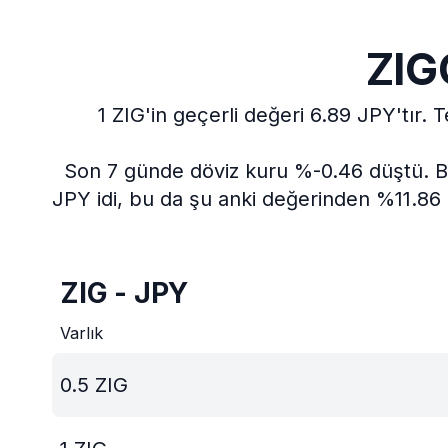
ZIG
1 ZIG'in geçerli değeri 6.89 JPY'tır.
T
Son 7 günde döviz kuru %-0.46 düştü.
B
JPY idi, bu da şu anki değerinden %11.86 
ZIG - JPY
Varlık
0.5
ZIG