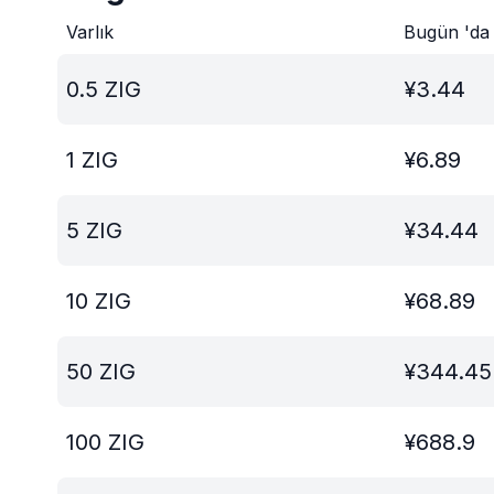
Varlık
Bugün 'da
0.5
ZIG
¥
3.44
1
ZIG
¥
6.89
5
ZIG
¥
34.44
10
ZIG
¥
68.89
50
ZIG
¥
344.45
100
ZIG
¥
688.9