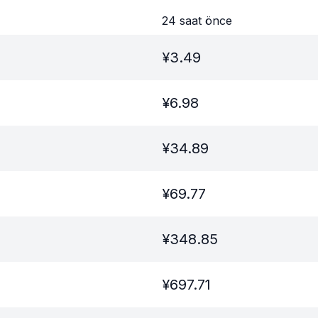
24 saat önce
¥
3.49
¥
6.98
¥
34.89
¥
69.77
¥
348.85
¥
697.71