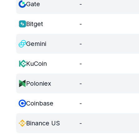
Gate
-
Bitget
-
Gemini
-
KuCoin
-
Poloniex
-
Coinbase
-
Binance US
-