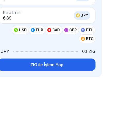
Para birimi
JPY
USD
EUR
CAD
GBP
ETH
BTC
1 JPY
0.1 ZIG
ZIG ile İşlem Yap