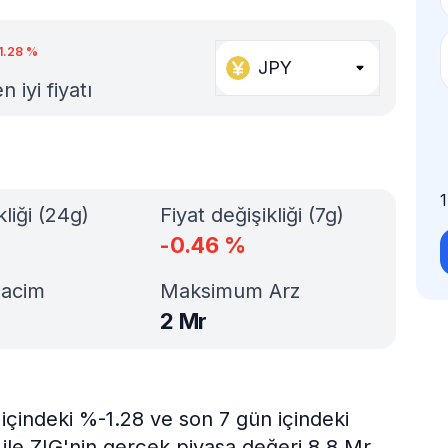
1.28
%
JPY
 iyi fiyatı
kliği (24g)
Fiyat değişikliği (7g)
-0.46
%
Hacim
Maksimum Arz
2 Mr
 içindeki %-1.28 ve son 7 gün içindeki
 ile ZIG'nin gerçek piyasa değeri 8,8 Mr