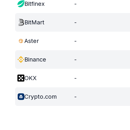
Bitfinex
-
BitMart
-
Aster
-
Binance
-
OKX
-
Crypto.com
-