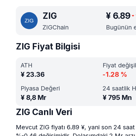
ZIG
¥
6.89
ZIGChain
Bugünün en
ZIG Fiyat Bilgisi
ATH
Fiyat değişi
¥
23.36
-1.28
%
Piyasa Değeri
24 saatlik 
¥
8,8 Mr
¥
795 Mn
ZIG Canlı Veri
Mevcut ZIG fiyatı 6.89 ¥, yani son 24 saat
%-0.46 değişimidir. Dolaşımdaki 2 Mr arzı