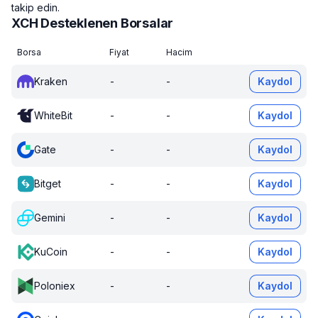
takip edin.
XCH Desteklenen Borsalar
Borsa
Fiyat
Hacim
Kraken
-
-
Kaydol
WhiteBit
-
-
Kaydol
Gate
-
-
Kaydol
Bitget
-
-
Kaydol
Gemini
-
-
Kaydol
KuCoin
-
-
Kaydol
Poloniex
-
-
Kaydol