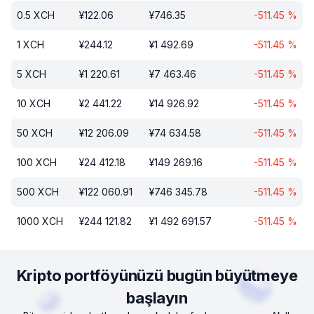
0.5
XCH
¥
122.06
¥
746.35
-511.45
%
1
XCH
¥
244.12
¥
1 492.69
-511.45
%
5
XCH
¥
1 220.61
¥
7 463.46
-511.45
%
10
XCH
¥
2 441.22
¥
14 926.92
-511.45
%
50
XCH
¥
12 206.09
¥
74 634.58
-511.45
%
100
XCH
¥
24 412.18
¥
149 269.16
-511.45
%
500
XCH
¥
122 060.91
¥
746 345.78
-511.45
%
1000
XCH
¥
244 121.82
¥
1 492 691.57
-511.45
%
Kripto portföyünüzü bugün büyütmeye
başlayın