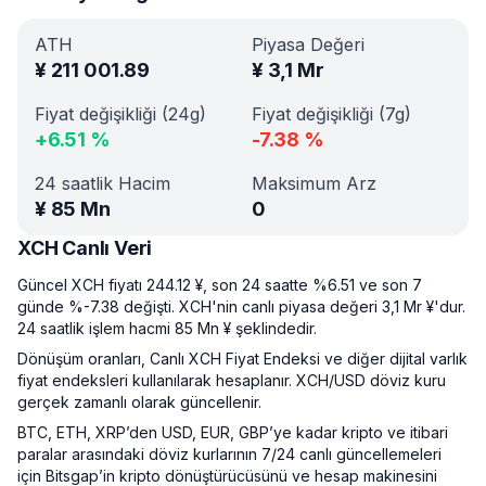
ATH
Piyasa Değeri
¥
211 001.89
¥
3,1 Mr
Fiyat değişikliği (24g)
Fiyat değişikliği (7g)
+
6.51
%
-7.38
%
24 saatlik Hacim
Maksimum Arz
¥
85 Mn
0
XCH Canlı Veri
Güncel XCH fiyatı 244.12 ¥, son 24 saatte %6.51 ve son 7
günde %-7.38 değişti. XCH'nin canlı piyasa değeri 3,1 Mr ¥'dur.
24 saatlik işlem hacmi 85 Mn ¥ şeklindedir.
Dönüşüm oranları, Canlı XCH Fiyat Endeksi ve diğer dijital varlık
fiyat endeksleri kullanılarak hesaplanır. XCH/USD döviz kuru
gerçek zamanlı olarak güncellenir.
BTC, ETH, XRP’den USD, EUR, GBP’ye kadar kripto ve itibari
paralar arasındaki döviz kurlarının 7/24 canlı güncellemeleri
için Bitsgap’in kripto dönüştürücüsünü ve hesap makinesini