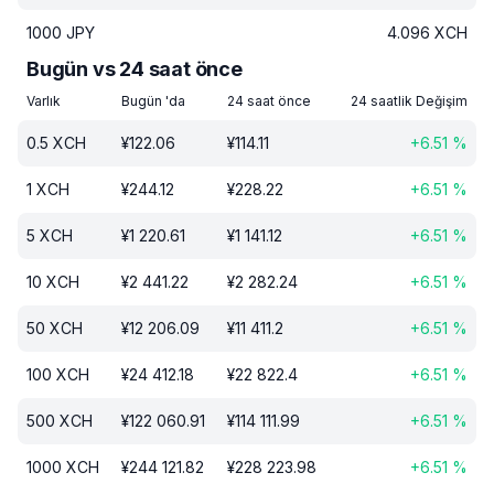
1000
JPY
4.096
XCH
Bugün vs 24 saat önce
Varlık
Bugün 'da
24 saat önce
24 saatlik Değişim
0.5
XCH
¥
122.06
¥
114.11
+
6.51
%
1
XCH
¥
244.12
¥
228.22
+
6.51
%
5
XCH
¥
1 220.61
¥
1 141.12
+
6.51
%
10
XCH
¥
2 441.22
¥
2 282.24
+
6.51
%
50
XCH
¥
12 206.09
¥
11 411.2
+
6.51
%
100
XCH
¥
24 412.18
¥
22 822.4
+
6.51
%
500
XCH
¥
122 060.91
¥
114 111.99
+
6.51
%
1000
XCH
¥
244 121.82
¥
228 223.98
+
6.51
%