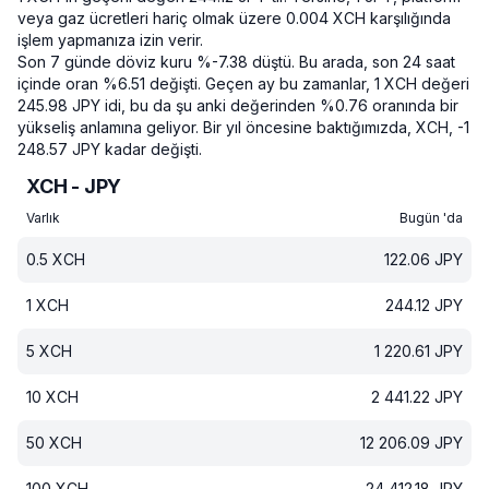
veya gaz ücretleri hariç olmak üzere 0.004 XCH karşılığında
işlem yapmanıza izin verir.
Son 7 günde döviz kuru %-7.38 düştü.
Bu arada, son 24 saat
içinde oran %6.51 değişti.
Geçen ay bu zamanlar, 1 XCH değeri
245.98 JPY idi, bu da şu anki değerinden %0.76 oranında bir
yükseliş anlamına geliyor.
Bir yıl öncesine baktığımızda, XCH, -1
248.57 JPY kadar değişti.
XCH - JPY
Varlık
Bugün 'da
0.5
XCH
122.06
JPY
1
XCH
244.12
JPY
5
XCH
1 220.61
JPY
10
XCH
2 441.22
JPY
50
XCH
12 206.09
JPY
100
XCH
24 412.18
JPY