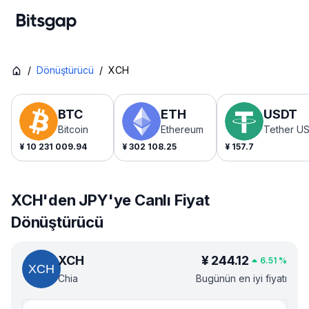
/
Dönüştürücü
/
XCH
BTC
ETH
USDT
Bitcoin
Ethereum
Tether U
¥
10 231 009.94
¥
302 108.25
¥
157.7
XCH'den JPY'ye Canlı Fiyat
Dönüştürücü
XCH
¥
244.12
6.51
%
Chia
Bugünün en iyi fiyatı