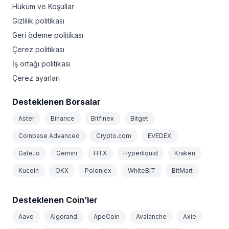
Hüküm ve Koşullar
Gizlilik politikası
Geri ödeme politikası
Çerez politikası
İş ortağı politikası
Çerez ayarları
Desteklenen Borsalar
Aster
Binance
Bitfinex
Bitget
Coinbase Advanced
Crypto.com
EVEDEX
Gate.io
Gemini
HTX
Hyperliquid
Kraken
Kucoin
OKX
Poloniex
WhiteBIT
BitMart
Desteklenen Coin’ler
Aave
Algorand
ApeCoin
Avalanche
Axie