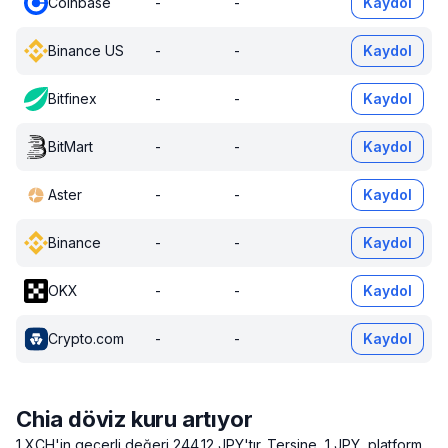
Coinbase
-
-
Kaydol
Binance US
-
-
Kaydol
Bitfinex
-
-
Kaydol
BitMart
-
-
Kaydol
Aster
-
-
Kaydol
Binance
-
-
Kaydol
OKX
-
-
Kaydol
Crypto.com
-
-
Kaydol
Chia döviz kuru artıyor
1 XCH'in geçerli değeri 244.12 JPY'tır.
Tersine, 1 JPY, platform