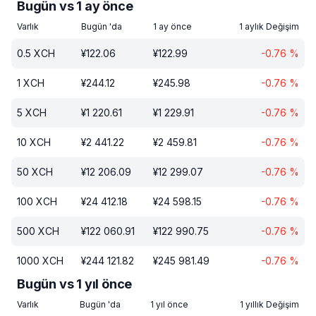
Bugün vs 1 ay önce
Varlık
Bugün 'da
1 ay önce
1 aylık Değişim
0.5
XCH
¥
122.06
¥
122.99
-0.76
%
1
XCH
¥
244.12
¥
245.98
-0.76
%
5
XCH
¥
1 220.61
¥
1 229.91
-0.76
%
10
XCH
¥
2 441.22
¥
2 459.81
-0.76
%
50
XCH
¥
12 206.09
¥
12 299.07
-0.76
%
100
XCH
¥
24 412.18
¥
24 598.15
-0.76
%
500
XCH
¥
122 060.91
¥
122 990.75
-0.76
%
1000
XCH
¥
244 121.82
¥
245 981.49
-0.76
%
Bugün vs 1 yıl önce
Varlık
Bugün 'da
1 yıl önce
1 yıllık Değişim