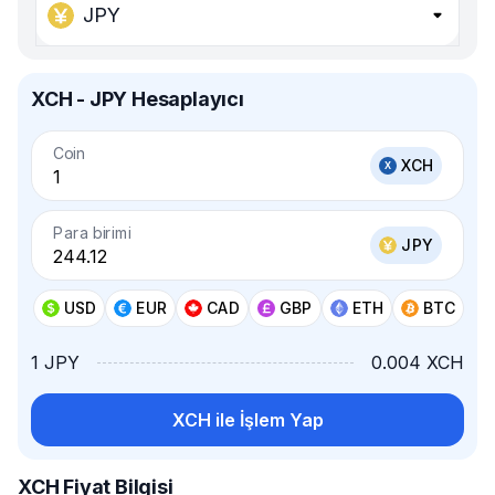
JPY
XCH - JPY Hesaplayıcı
Coin
XCH
Para birimi
JPY
USD
EUR
CAD
GBP
ETH
BTC
1 JPY
0.004 XCH
XCH ile İşlem Yap
XCH Fiyat Bilgisi