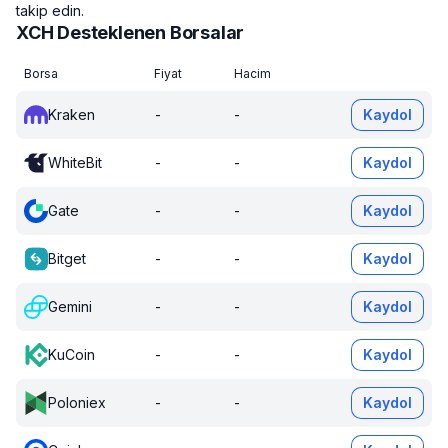
takip edin.
XCH Desteklenen Borsalar
Borsa
Fiyat
Hacim
Kraken
-
-
Kaydol
WhiteBit
-
-
Kaydol
Gate
-
-
Kaydol
Bitget
-
-
Kaydol
Gemini
-
-
Kaydol
KuCoin
-
-
Kaydol
Poloniex
-
-
Kaydol