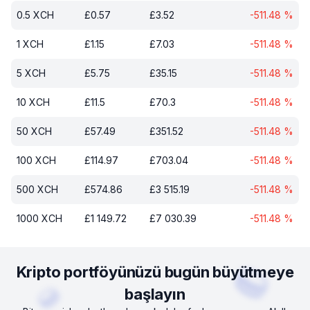
0.5
XCH
£
0.57
£
3.52
-511.48
%
1
XCH
£
1.15
£
7.03
-511.48
%
5
XCH
£
5.75
£
35.15
-511.48
%
10
XCH
£
11.5
£
70.3
-511.48
%
50
XCH
£
57.49
£
351.52
-511.48
%
100
XCH
£
114.97
£
703.04
-511.48
%
500
XCH
£
574.86
£
3 515.19
-511.48
%
1000
XCH
£
1 149.72
£
7 030.39
-511.48
%
Kripto portföyünüzü bugün büyütmeye
başlayın