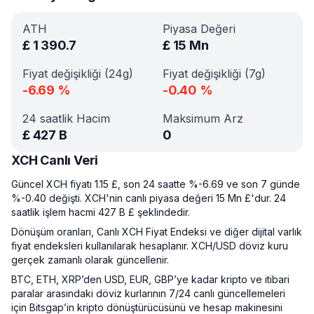
ATH
Piyasa Değeri
£
1 390.7
£
15 Mn
Fiyat değişikliği (24g)
Fiyat değişikliği (7g)
-6.69
%
-0.40
%
24 saatlik Hacim
Maksimum Arz
£
427 B
0
XCH Canlı Veri
Güncel XCH fiyatı 1.15 £, son 24 saatte %-6.69 ve son 7 günde
%-0.40 değişti. XCH'nin canlı piyasa değeri 15 Mn £'dur. 24
saatlik işlem hacmi 427 B £ şeklindedir.
Dönüşüm oranları, Canlı XCH Fiyat Endeksi ve diğer dijital varlık
fiyat endeksleri kullanılarak hesaplanır. XCH/USD döviz kuru
gerçek zamanlı olarak güncellenir.
BTC, ETH, XRP’den USD, EUR, GBP’ye kadar kripto ve itibari
paralar arasındaki döviz kurlarının 7/24 canlı güncellemeleri
için Bitsgap’in kripto dönüştürücüsünü ve hesap makinesini