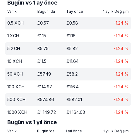
Bugün vs 1 ay önce
Varlık
Bugün 'da
1 ay önce
1 aylık Değişim
0.5
XCH
£
0.57
£
0.58
-1.24
%
1
XCH
£
1.15
£
1.16
-1.24
%
5
XCH
£
5.75
£
5.82
-1.24
%
10
XCH
£
11.5
£
11.64
-1.24
%
50
XCH
£
57.49
£
58.2
-1.24
%
100
XCH
£
114.97
£
116.4
-1.24
%
500
XCH
£
574.86
£
582.01
-1.24
%
1000
XCH
£
1 149.72
£
1 164.03
-1.24
%
Bugün vs 1 yıl önce
Varlık
Bugün 'da
1 yıl önce
1 yıllık Değişim