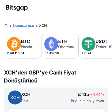
/
Dönüştürücü
/
XCH
BTC
ETH
USDT
Bitcoin
Ethereum
Tether U
£
48 116.61
£
1 417.16
£
0.74
XCH'den GBP'ye Canlı Fiyat
Dönüştürücü
XCH
£
1.15
6.69
%
Chia
Bugünün en iyi fiyatı