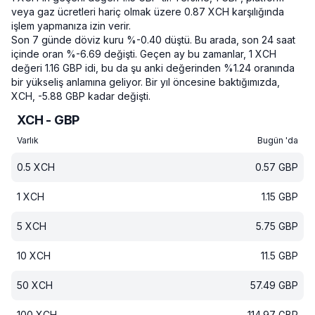
veya gaz ücretleri hariç olmak üzere 0.87 XCH karşılığında
işlem yapmanıza izin verir.
Son 7 günde döviz kuru %-0.40 düştü.
Bu arada, son 24 saat
içinde oran %-6.69 değişti.
Geçen ay bu zamanlar, 1 XCH
değeri 1.16 GBP idi, bu da şu anki değerinden %1.24 oranında
bir yükseliş anlamına geliyor.
Bir yıl öncesine baktığımızda,
XCH, -5.88 GBP kadar değişti.
XCH - GBP
Varlık
Bugün 'da
0.5
XCH
0.57
GBP
1
XCH
1.15
GBP
5
XCH
5.75
GBP
10
XCH
11.5
GBP
50
XCH
57.49
GBP
100
XCH
114.97
GBP