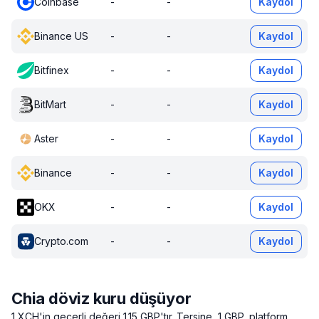
Coinbase
-
-
Kaydol
Binance US
-
-
Kaydol
Bitfinex
-
-
Kaydol
BitMart
-
-
Kaydol
Aster
-
-
Kaydol
Binance
-
-
Kaydol
OKX
-
-
Kaydol
Crypto.com
-
-
Kaydol
Chia döviz kuru düşüyor
1 XCH'in geçerli değeri 1.15 GBP'tır.
Tersine, 1 GBP, platform