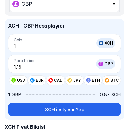
GBP
XCH - GBP Hesaplayıcı
Coin
XCH
Para birimi
GBP
USD
EUR
CAD
JPY
ETH
BTC
1 GBP
0.87 XCH
XCH ile İşlem Yap
XCH Fiyat Bilgisi