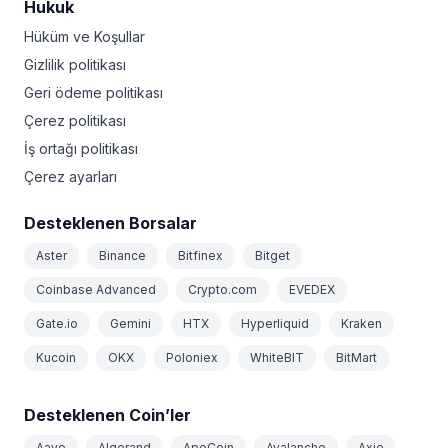
Hukuk
Hüküm ve Koşullar
Gizlilik politikası
Geri ödeme politikası
Çerez politikası
İş ortağı politikası
Çerez ayarları
Desteklenen Borsalar
Aster
Binance
Bitfinex
Bitget
Coinbase Advanced
Crypto.com
EVEDEX
Gate.io
Gemini
HTX
Hyperliquid
Kraken
Kucoin
OKX
Poloniex
WhiteBIT
BitMart
Desteklenen Coin’ler
Aave
Algorand
ApeCoin
Avalanche
Axie