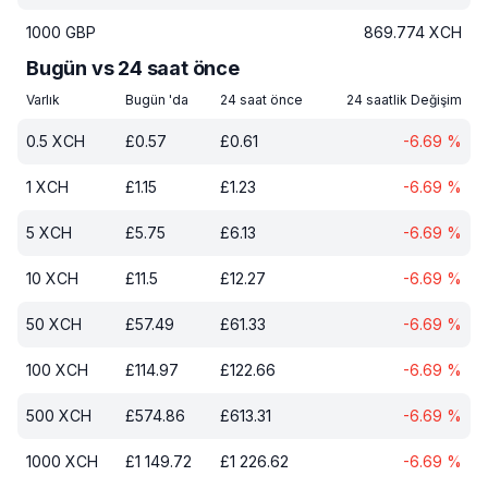
1000
GBP
869.774
XCH
Bugün vs 24 saat önce
Varlık
Bugün 'da
24 saat önce
24 saatlik Değişim
0.5
XCH
£
0.57
£
0.61
-6.69
%
1
XCH
£
1.15
£
1.23
-6.69
%
5
XCH
£
5.75
£
6.13
-6.69
%
10
XCH
£
11.5
£
12.27
-6.69
%
50
XCH
£
57.49
£
61.33
-6.69
%
100
XCH
£
114.97
£
122.66
-6.69
%
500
XCH
£
574.86
£
613.31
-6.69
%
1000
XCH
£
1 149.72
£
1 226.62
-6.69
%