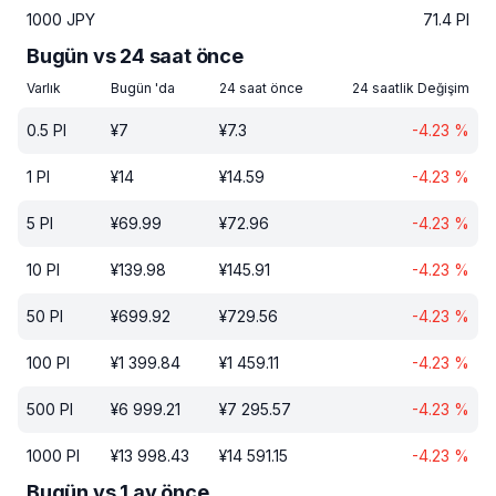
1000
JPY
71.4
PI
Bugün vs 24 saat önce
Varlık
Bugün 'da
24 saat önce
24 saatlik Değişim
0.5
PI
¥
7
¥
7.3
-4.23
%
1
PI
¥
14
¥
14.59
-4.23
%
5
PI
¥
69.99
¥
72.96
-4.23
%
10
PI
¥
139.98
¥
145.91
-4.23
%
50
PI
¥
699.92
¥
729.56
-4.23
%
100
PI
¥
1 399.84
¥
1 459.11
-4.23
%
500
PI
¥
6 999.21
¥
7 295.57
-4.23
%
1000
PI
¥
13 998.43
¥
14 591.15
-4.23
%
Bugün vs 1 ay önce