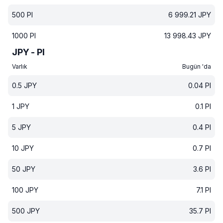
500
PI
6 999.21
JPY
1000
PI
13 998.43
JPY
JPY - PI
Varlık
Bugün 'da
0.5
JPY
0.04
PI
1
JPY
0.1
PI
5
JPY
0.4
PI
10
JPY
0.7
PI
50
JPY
3.6
PI
100
JPY
7.1
PI
500
JPY
35.7
PI