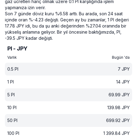
gaz ücretleri hariç olmak üzere 0.1 PI karşılığında işlem
yapmanıza izin verir.
Son 7 günde döviz kuru %6.58 arttı.
Bu arada, son 24 saat
içinde oran %-4.23 değişti.
Geçen ay bu zamanlar, 1 PI değeri
17.78 JPY idi, bu da şu anki değerinden %27.04 oranında bir
yükseliş anlamına geliyor.
Bir yıl öncesine baktığımızda, PI,
-39.5 JPY kadar değişti.
PI - JPY
Varlık
Bugün 'da
0.5
PI
7
JPY
1
PI
14
JPY
5
PI
69.99
JPY
10
PI
139.98
JPY
50
PI
699.92
JPY
100
PI
1 399.84
JPY