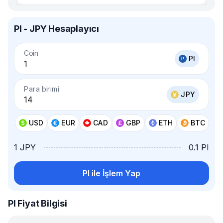
PI - JPY Hesaplayıcı
Coin
PI
Para birimi
JPY
USD
EUR
CAD
GBP
ETH
BTC
1 JPY
0.1 PI
PI ile İşlem Yap
PI Fiyat Bilgisi