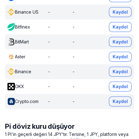
Binance US
-
-
Kaydol
Bitfinex
-
-
Kaydol
BitMart
-
-
Kaydol
Aster
-
-
Kaydol
Binance
-
-
Kaydol
OKX
-
-
Kaydol
Crypto.com
-
-
Kaydol
Pi döviz kuru düşüyor
1 PI'in geçerli değeri 14 JPY'tır.
Tersine, 1 JPY, platform veya