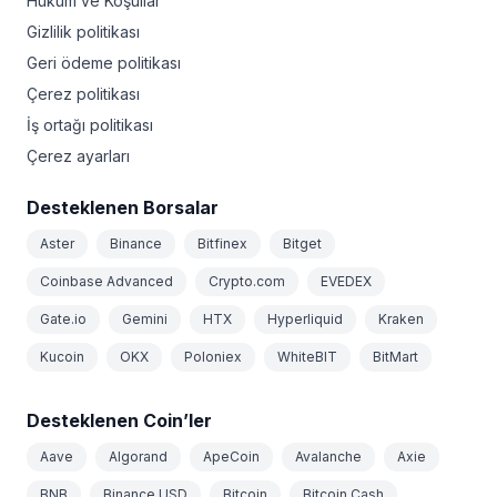
Hüküm ve Koşullar
Gizlilik politikası
Geri ödeme politikası
Çerez politikası
İş ortağı politikası
Çerez ayarları
Desteklenen Borsalar
Aster
Binance
Bitfinex
Bitget
Coinbase Advanced
Crypto.com
EVEDEX
Gate.io
Gemini
HTX
Hyperliquid
Kraken
Kucoin
OKX
Poloniex
WhiteBIT
BitMart
Desteklenen Coin’ler
Aave
Algorand
ApeCoin
Avalanche
Axie
BNB
Binance USD
Bitcoin
Bitcoin Cash