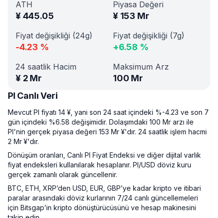
ATH
Piyasa Değeri
¥
445.05
¥
153 Mr
Fiyat değişikliği (24g)
Fiyat değişikliği (7g)
-4.23
%
+
6.58
%
24 saatlik Hacim
Maksimum Arz
¥
2 Mr
100 Mr
PI Canlı Veri
Mevcut PI fiyatı 14 ¥, yani son 24 saat içindeki %-4.23 ve son 7
gün içindeki %6.58 değişimidir. Dolaşımdaki 100 Mr arzı ile
PI'nin gerçek piyasa değeri 153 Mr ¥'dır. 24 saatlik işlem hacmi
2 Mr ¥'dır.
Dönüşüm oranları, Canlı PI Fiyat Endeksi ve diğer dijital varlık
fiyat endeksleri kullanılarak hesaplanır. PI/USD döviz kuru
gerçek zamanlı olarak güncellenir.
BTC, ETH, XRP’den USD, EUR, GBP’ye kadar kripto ve itibari
paralar arasındaki döviz kurlarının 7/24 canlı güncellemeleri
için Bitsgap’in kripto dönüştürücüsünü ve hesap makinesini
takip edin.