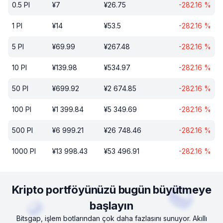
0.5
PI
¥
7
¥
26.75
-282.16
%
1
PI
¥
14
¥
53.5
-282.16
%
5
PI
¥
69.99
¥
267.48
-282.16
%
10
PI
¥
139.98
¥
534.97
-282.16
%
50
PI
¥
699.92
¥
2 674.85
-282.16
%
100
PI
¥
1 399.84
¥
5 349.69
-282.16
%
500
PI
¥
6 999.21
¥
26 748.46
-282.16
%
1000
PI
¥
13 998.43
¥
53 496.91
-282.16
%
Kripto portföyünüzü bugün büyütmeye
başlayın
Bitsgap, işlem botlarından çok daha fazlasını sunuyor. Akıllı