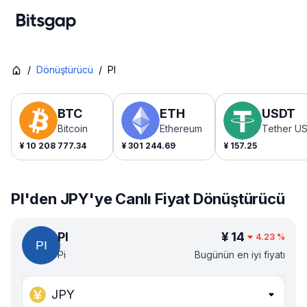
/
Dönüştürücü
/
PI
BTC
ETH
USDT
Bitcoin
Ethereum
Tether U
¥
10 208 777.34
¥
301 244.69
¥
157.25
PI'den JPY'ye Canlı Fiyat Dönüştürücü
PI
¥
14
4.23
%
Pi
Bugünün en iyi fiyatı
JPY