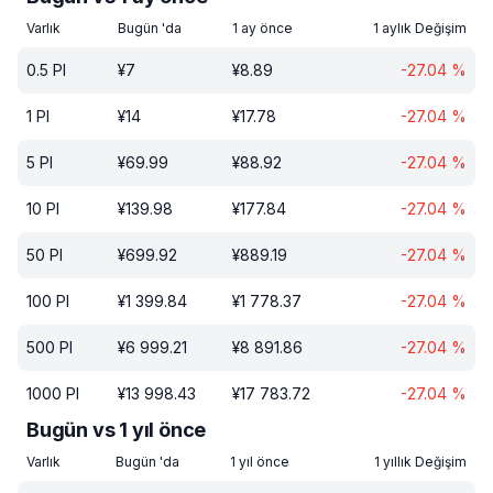
Varlık
Bugün 'da
1 ay önce
1 aylık Değişim
0.5
PI
¥
7
¥
8.89
-27.04
%
1
PI
¥
14
¥
17.78
-27.04
%
5
PI
¥
69.99
¥
88.92
-27.04
%
10
PI
¥
139.98
¥
177.84
-27.04
%
50
PI
¥
699.92
¥
889.19
-27.04
%
100
PI
¥
1 399.84
¥
1 778.37
-27.04
%
500
PI
¥
6 999.21
¥
8 891.86
-27.04
%
1000
PI
¥
13 998.43
¥
17 783.72
-27.04
%
Bugün vs 1 yıl önce
Varlık
Bugün 'da
1 yıl önce
1 yıllık Değişim