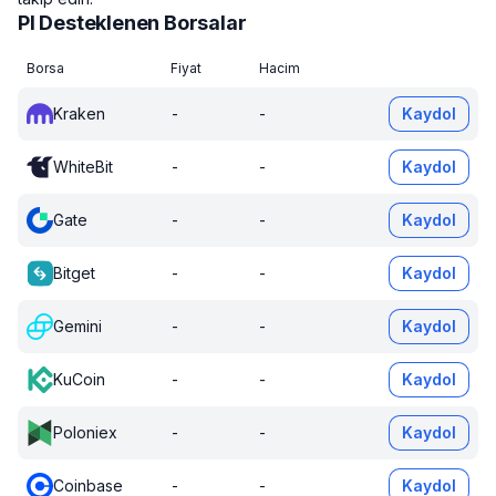
PI Desteklenen Borsalar
Borsa
Fiyat
Hacim
Kraken
-
-
Kaydol
WhiteBit
-
-
Kaydol
Gate
-
-
Kaydol
Bitget
-
-
Kaydol
Gemini
-
-
Kaydol
KuCoin
-
-
Kaydol
Poloniex
-
-
Kaydol
Coinbase
-
-
Kaydol