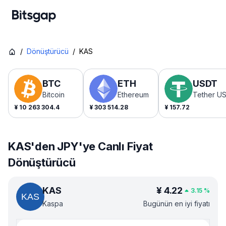
/
Dönüştürücü
/
KAS
BTC
ETH
USDT
Bitcoin
Ethereum
Tether U
¥
10 263 304.4
¥
303 514.28
¥
157.72
KAS'den JPY'ye Canlı Fiyat
Dönüştürücü
KAS
¥
4.22
3.15
%
Kaspa
Bugünün en iyi fiyatı