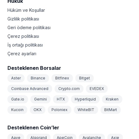
Hukuk
Hüküm ve Koşullar
Gizlilik politikası
Geri ödeme politikası
Çerez politikası
İş ortağı politikası
Çerez ayarları
Desteklenen Borsalar
Aster
Binance
Bitfinex
Bitget
Coinbase Advanced
Crypto.com
EVEDEX
Gate.io
Gemini
HTX
Hyperliquid
Kraken
Kucoin
OKX
Poloniex
WhiteBIT
BitMart
Desteklenen Coin’ler
Aave
Algorand
ApeCoin
Avalanche
Axie