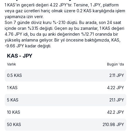
1 KAS'in geçerli değeri 4.22 JPY'tır.
Tersine, 1 JPY, platform
veya gaz ücretleri hariç olmak üzere 0.2 KAS karşılığında işlem
yapmanıza izin verir.
Son 7 günde döviz kuru %-2.10 düştü.
Bu arada, son 24 saat
içinde oran %3.15 değişti.
Geçen ay bu zamanlar, 1 KAS değeri
4.76 JPY idi, bu da şu anki değerinden %12.71 oranında bir
yükseliş anlamına geliyor.
Bir yıl öncesine baktığımızda, KAS,
-9.66 JPY kadar değişti.
KAS - JPY
Varlık
Bugün 'da
0.5
KAS
2.11
JPY
1
KAS
4.22
JPY
5
KAS
21.1
JPY
10
KAS
42.2
JPY
50
KAS
210.98
JPY