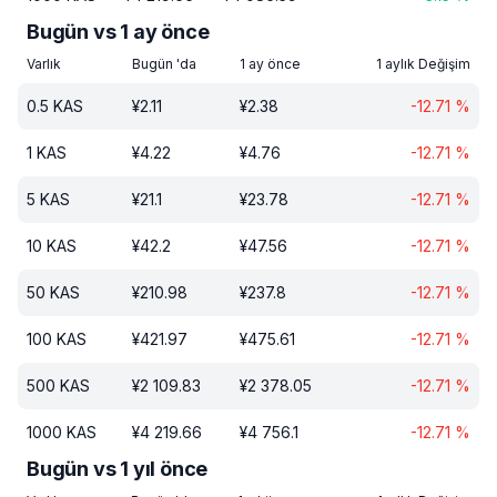
Bugün vs 1 ay önce
Varlık
Bugün 'da
1 ay önce
1 aylık Değişim
0.5
KAS
¥
2.11
¥
2.38
-12.71
%
1
KAS
¥
4.22
¥
4.76
-12.71
%
5
KAS
¥
21.1
¥
23.78
-12.71
%
10
KAS
¥
42.2
¥
47.56
-12.71
%
50
KAS
¥
210.98
¥
237.8
-12.71
%
100
KAS
¥
421.97
¥
475.61
-12.71
%
500
KAS
¥
2 109.83
¥
2 378.05
-12.71
%
1000
KAS
¥
4 219.66
¥
4 756.1
-12.71
%
Bugün vs 1 yıl önce