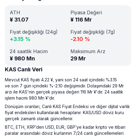
ATH
Piyasa Değeri
¥
31.07
¥
116 Mr
Fiyat değişikliği (24g)
Fiyat değişikliği (7g)
+
3.15
%
-2.10
%
24 saatlik Hacim
Maksimum Arz
¥
980 Mn
29 Mr
KAS Canlı Veri
Mevcut KAS fiyatı 4.22 ¥, yani son 24 saat içindeki %3.15
ve son 7 gün içindeki %-2.10 değişimidir. Dolaşımdaki 29 Mr
arzı ile KAS'nin gerçek piyasa değeri 116 Mr ¥'dır. 24 saatlik
işlem hacmi 980 Mn ¥'dır.
Dönüşüm oranları, Canlı KAS Fiyat Endeksi ve diğer dijital varlık
fiyat endeksleri kullanılarak hesaplanır. KAS/USD döviz kuru
gerçek zamanlı olarak güncellenir.
BTC, ETH, XRP’den USD, EUR, GBP’ye kadar kripto ve itibari
paralar arasındaki döviz kurlarının 7/24 canlı güncellemeleri