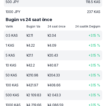
500
JPY
118.5
KAS
1000
JPY
237
KAS
Bugün vs 24 saat önce
Varlık
Bugün 'da
24 saat önce
24 saatlik Değişim
0.5
KAS
¥
2.11
¥
2.04
+
3.15
%
1
KAS
¥
4.22
¥
4.09
+
3.15
%
5
KAS
¥
21.1
¥
20.43
+
3.15
%
10
KAS
¥
42.2
¥
40.87
+
3.15
%
50
KAS
¥
210.98
¥
204.33
+
3.15
%
100
KAS
¥
421.97
¥
408.66
+
3.15
%
500
KAS
¥
2 109.83
¥
2 043.3
+
3.15
%
1000
KAS
¥
4 219.66
¥
4 086.59
+
3.15
%