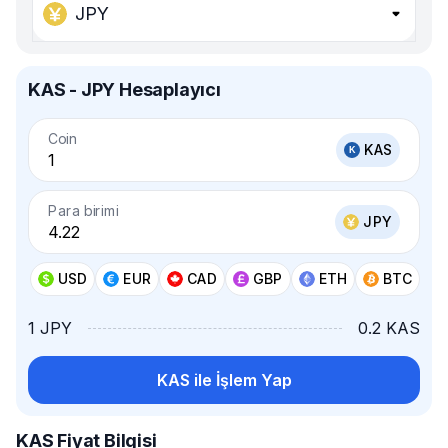
JPY
KAS - JPY Hesaplayıcı
Coin
KAS
Para birimi
JPY
USD
EUR
CAD
GBP
ETH
BTC
1 JPY
0.2 KAS
KAS ile İşlem Yap
KAS Fiyat Bilgisi