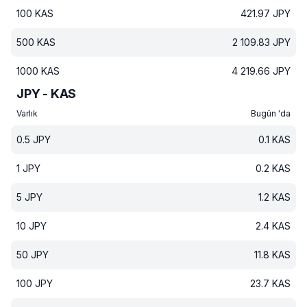
100
KAS
421.97
JPY
500
KAS
2 109.83
JPY
1000
KAS
4 219.66
JPY
JPY - KAS
Varlık
Bugün 'da
0.5
JPY
0.1
KAS
1
JPY
0.2
KAS
5
JPY
1.2
KAS
10
JPY
2.4
KAS
50
JPY
11.8
KAS
100
JPY
23.7
KAS