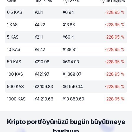
Varlık
Bugün 'da
1 yıl önce
1 yıllık Değişim
0.5
KAS
¥
2.11
¥
6.94
-228.95
%
1
KAS
¥
4.22
¥
13.88
-228.95
%
5
KAS
¥
21.1
¥
69.4
-228.95
%
10
KAS
¥
42.2
¥
138.81
-228.95
%
50
KAS
¥
210.98
¥
694.03
-228.95
%
100
KAS
¥
421.97
¥
1 388.07
-228.95
%
500
KAS
¥
2 109.83
¥
6 940.34
-228.95
%
1000
KAS
¥
4 219.66
¥
13 880.69
-228.95
%
Kripto portföyünüzü bugün büyütmeye
başlayın