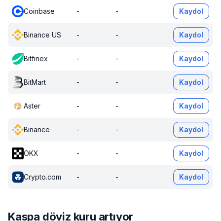
Coinbase
-
-
Kaydol
Binance US
-
-
Kaydol
Bitfinex
-
-
Kaydol
BitMart
-
-
Kaydol
Aster
-
-
Kaydol
Binance
-
-
Kaydol
OKX
-
-
Kaydol
Crypto.com
-
-
Kaydol
Kaspa döviz kuru artıyor