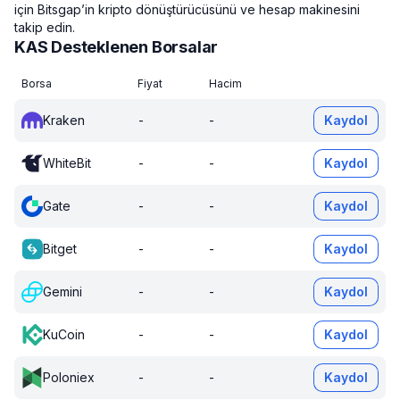
için Bitsgap’in kripto dönüştürücüsünü ve hesap makinesini
takip edin.
KAS Desteklenen Borsalar
Borsa
Fiyat
Hacim
Kraken
-
-
Kaydol
WhiteBit
-
-
Kaydol
Gate
-
-
Kaydol
Bitget
-
-
Kaydol
Gemini
-
-
Kaydol
KuCoin
-
-
Kaydol
Poloniex
-
-
Kaydol