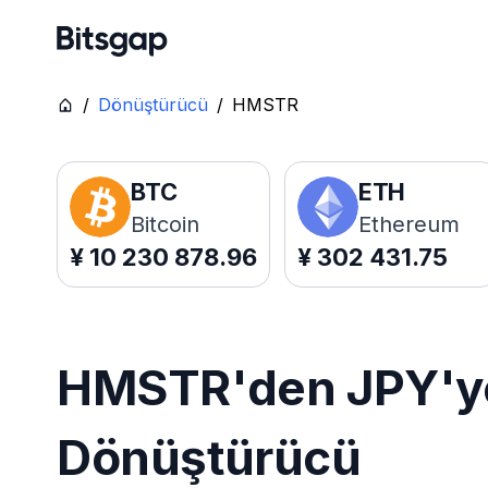
/
Dönüştürücü
/
HMSTR
BTC
ETH
Bitcoin
Ethereum
¥
10 230 878.96
¥
302 431.75
HMSTR'den JPY'ye 
Dönüştürücü