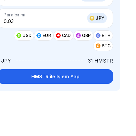
Para birimi
JPY
USD
EUR
CAD
GBP
ETH
BTC
1 JPY
31 HMSTR
HMSTR ile İşlem Yap