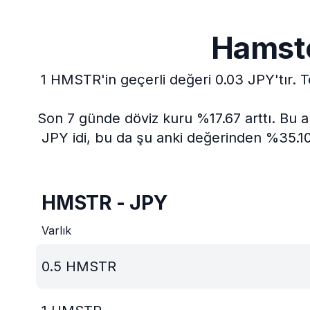
Hamste
1 HMSTR'in geçerli değeri 0.03 JPY'tır.
T
Son 7 günde döviz kuru %17.67 arttı.
Bu a
JPY idi, bu da şu anki değerinden %35.10
HMSTR - JPY
Varlık
0.5
HMSTR