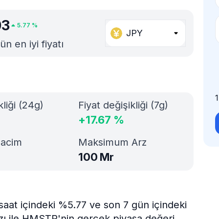
03
5.77
%
JPY
n en iyi fiyatı
kliği (24g)
Fiyat değişikliği (7g)
+
17.67
%
Hacim
Maksimum Arz
100 Mr
aat içindeki %5.77 ve son 7 gün içindeki
zı ile HMSTR'nin gerçek piyasa değeri