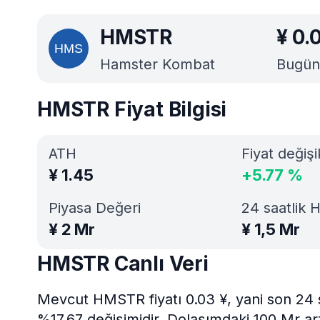
HMSTR
¥
0.
Hamster Kombat
Bugünü
HMSTR Fiyat Bilgisi
ATH
Fiyat değişi
¥
1.45
+
5.77
%
Piyasa Değeri
24 saatlik 
¥
2 Mr
¥
1,5 Mr
HMSTR Canlı Veri
Mevcut HMSTR fiyatı 0.03 ¥, yani son 24 s
%17.67 değişimidir. Dolaşımdaki 100 Mr ar