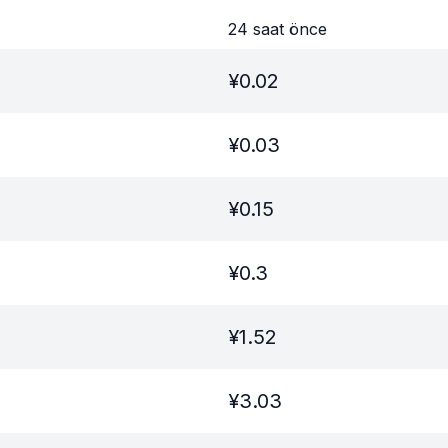
24 saat önce
¥
0.02
¥
0.03
¥
0.15
¥
0.3
¥
1.52
¥
3.03