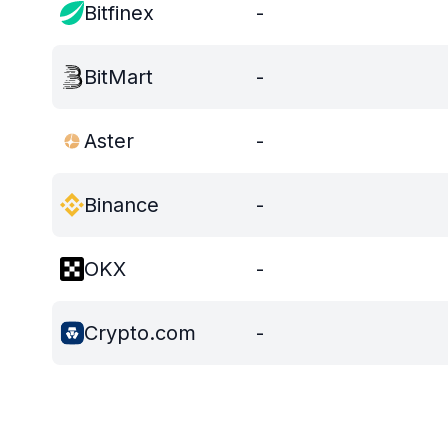
Bitfinex
-
BitMart
-
Aster
-
Binance
-
OKX
-
Crypto.com
-