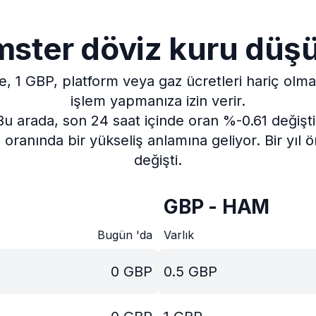
ster döviz kuru düş
e, 1 GBP, platform veya gaz ücretleri hariç ol
işlem yapmanıza izin verir.
Bu arada, son 24 saat içinde oran %-0.61 değişti
oranında bir yükseliş anlamına geliyor.
Bir yıl
değişti.
GBP - HAM
Bugün 'da
Varlık
0
GBP
0.5
GBP