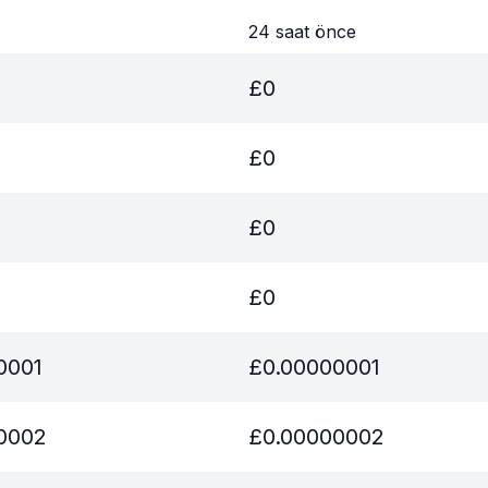
24 saat önce
£
0
£
0
£
0
£
0
0001
£
0.00000001
0002
£
0.00000002