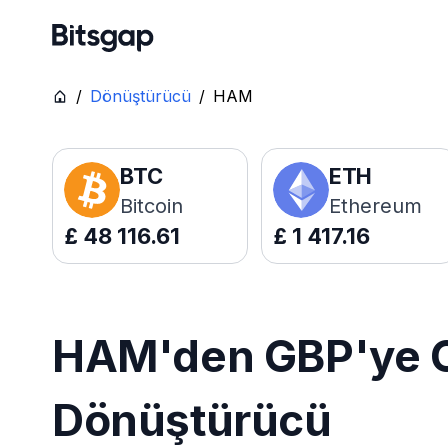
/
Dönüştürücü
/
HAM
BTC
ETH
Bitcoin
Ethereum
£
48 116.61
£
1 417.16
HAM'den GBP'ye Ca
Dönüştürücü