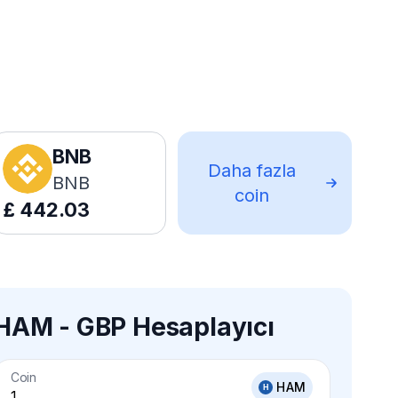
BNB
Daha fazla
BNB
coin
£
442.03
HAM - GBP Hesaplayıcı
Coin
HAM