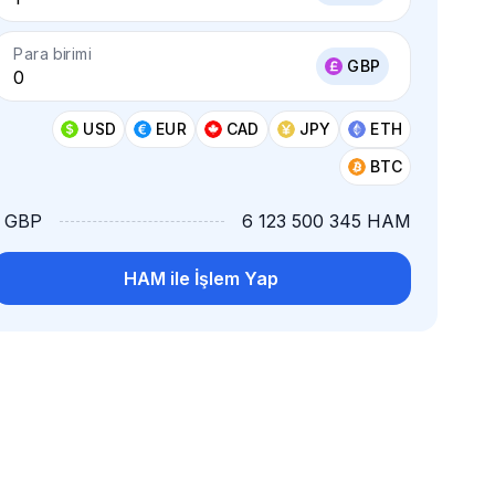
Para birimi
GBP
USD
EUR
CAD
JPY
ETH
BTC
1 GBP
6 123 500 345 HAM
HAM ile İşlem Yap