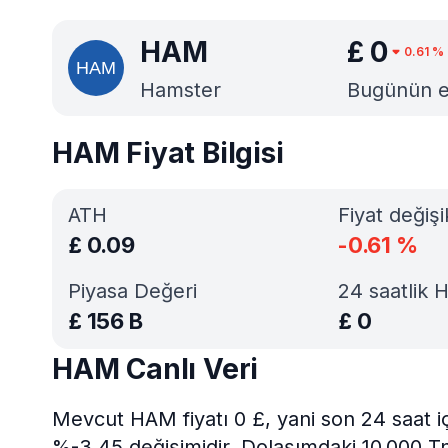
HAM
£
0
0.61
%
Hamster
Bugünün en 
HAM Fiyat Bilgisi
ATH
Fiyat değişi
£
0.09
-0.61
%
Piyasa Değeri
24 saatlik 
£
156 B
£
0
HAM Canlı Veri
Mevcut HAM fiyatı 0 £, yani son 24 saat i
%-3.45 değişimidir. Dolaşımdaki 10.000 Tn