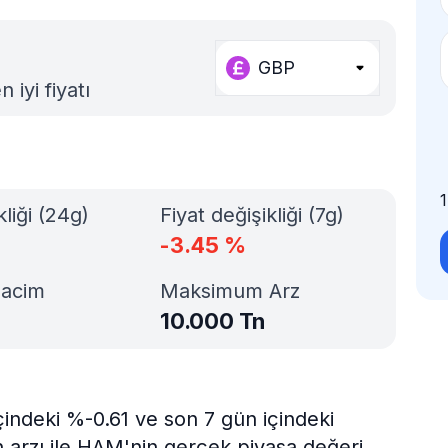
GBP
iyi fiyatı
kliği (24g)
Fiyat değişikliği (7g)
-3.45
%
Hacim
Maksimum Arz
10.000 Tn
çindeki %-0.61 ve son 7 gün içindeki
 arzı ile HAM'nin gerçek piyasa değeri