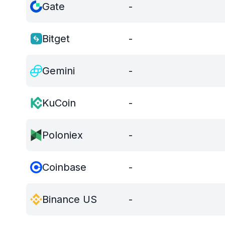
Gate
-
Bitget
-
Gemini
-
KuCoin
-
Poloniex
-
Coinbase
-
Binance US
-