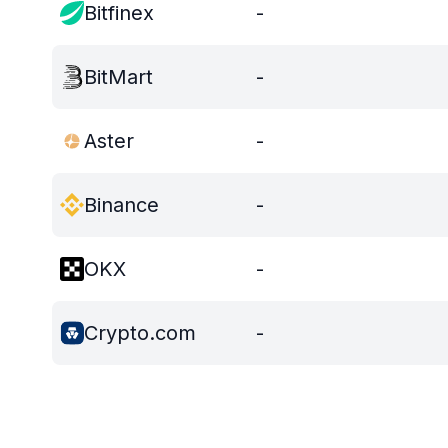
Bitfinex
-
BitMart
-
Aster
-
Binance
-
OKX
-
Crypto.com
-