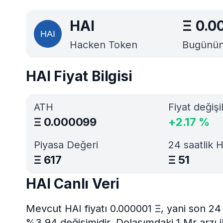
HAI
Ξ
0.0
Hacken Token
Bugünün 
HAI Fiyat Bilgisi
ATH
Fiyat değişi
Ξ
0.000099
+
2.17
%
Piyasa Değeri
24 saatlik 
Ξ
617
Ξ
51
HAI Canlı Veri
Mevcut HAI fiyatı 0.000001 Ξ, yani son 24 
%3.94 değişimidir. Dolaşımdaki 1 Mr arzı i