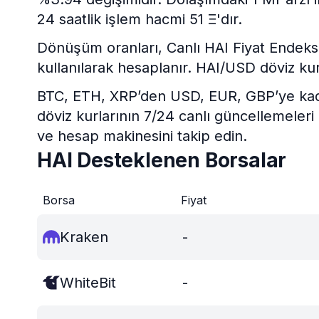
24 saatlik işlem hacmi 51 Ξ'dır.
Dönüşüm oranları, Canlı HAI Fiyat Endeksi v
kullanılarak hesaplanır. HAI/USD döviz ku
BTC, ETH, XRP’den USD, EUR, GBP’ye kadar 
döviz kurlarının 7/24 canlı güncellemeleri
ve hesap makinesini takip edin.
HAI Desteklenen Borsalar
Borsa
Fiyat
Kraken
-
WhiteBit
-