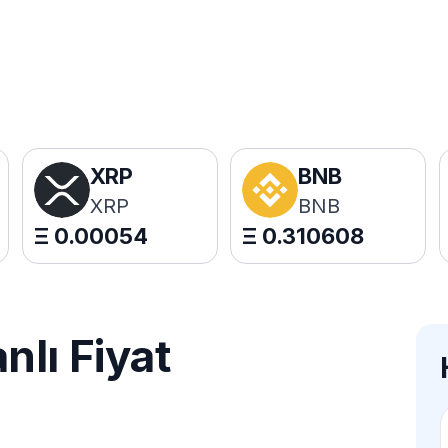
XRP
BNB
XRP
BNB
Ξ
0.00054
Ξ
0.310608
lı Fiyat