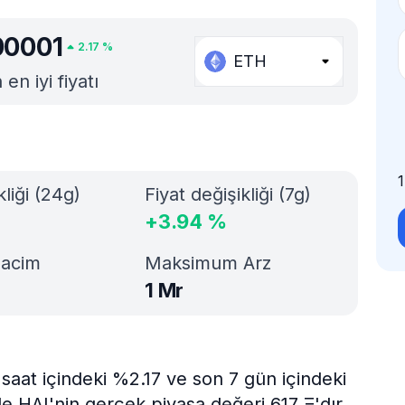
00001
2.17
%
ETH
en iyi fiyatı
kliği (24g)
Fiyat değişikliği (7g)
+
3.94
%
Hacim
Maksimum Arz
1 Mr
saat içindeki %2.17 ve son 7 gün içindeki
le HAI'nin gerçek piyasa değeri 617 Ξ'dır.