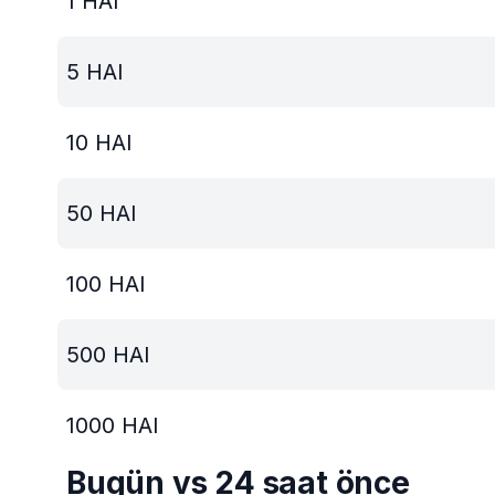
1
HAI
5
HAI
10
HAI
50
HAI
100
HAI
500
HAI
1000
HAI
Bugün vs 24 saat önce