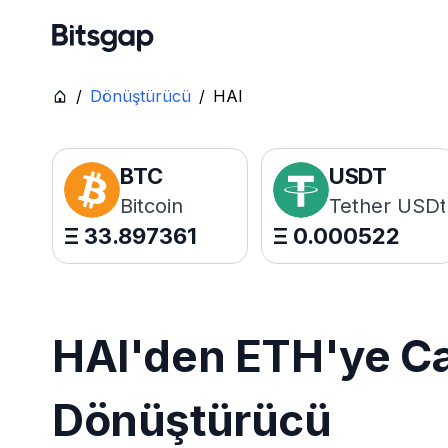
/
Dönüştürücü
/
HAI
BTC
USDT
Bitcoin
Tether USDt
Ξ
33.897361
Ξ
0.000522
HAI'den ETH'ye Can
Dönüştürücü