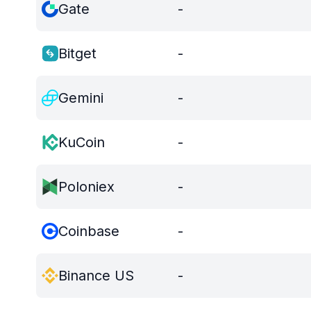
Gate
-
Bitget
-
Gemini
-
KuCoin
-
Poloniex
-
Coinbase
-
Binance US
-