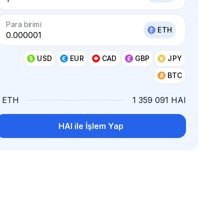
Para birimi
ETH
USD
EUR
CAD
GBP
JPY
BTC
1 ETH
1 359 091 HAI
HAI ile İşlem Yap