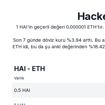
Hacke
1 HAI'in geçerli değeri 0.000001 ETH'tır.
Son 7 günde döviz kuru %3.94 arttı.
Bu a
ETH idi, bu da şu anki değerinden %18.42 
HAI - ETH
Varlık
0.5
HAI