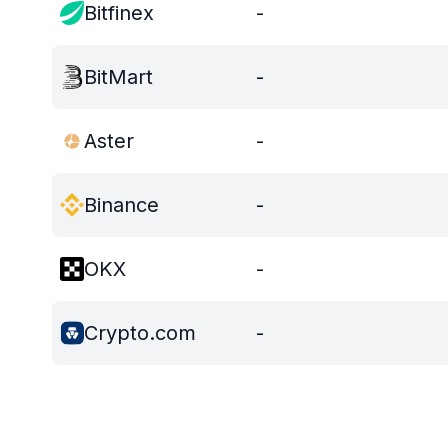
Bitfinex
-
BitMart
-
Aster
-
Binance
-
OKX
-
Crypto.com
-