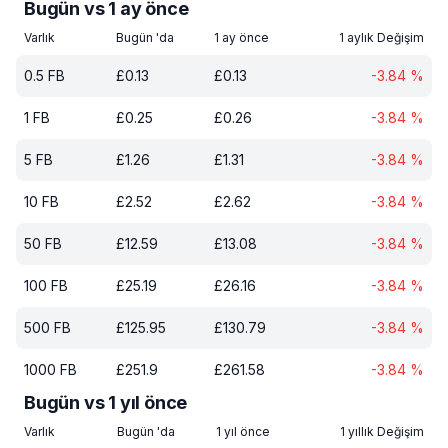
Bugün vs 1 ay önce
Varlık
Bugün 'da
1 ay önce
1 aylık Değişim
0.5
FB
£
0.13
£
0.13
-3.84
%
1
FB
£
0.25
£
0.26
-3.84
%
5
FB
£
1.26
£
1.31
-3.84
%
10
FB
£
2.52
£
2.62
-3.84
%
50
FB
£
12.59
£
13.08
-3.84
%
100
FB
£
25.19
£
26.16
-3.84
%
500
FB
£
125.95
£
130.79
-3.84
%
1000
FB
£
251.9
£
261.58
-3.84
%
Bugün vs 1 yıl önce
Varlık
Bugün 'da
1 yıl önce
1 yıllık Değişim