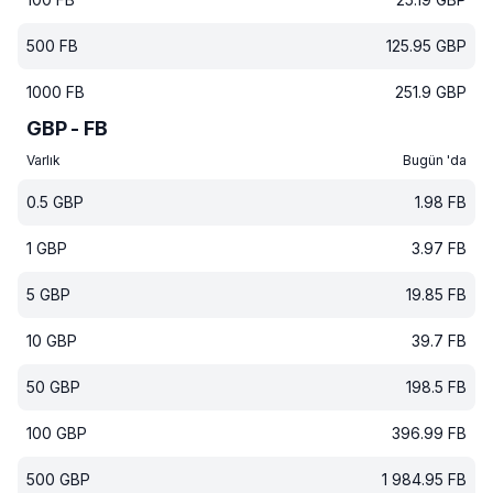
500
FB
125.95
GBP
1000
FB
251.9
GBP
GBP - FB
Varlık
Bugün 'da
0.5
GBP
1.98
FB
1
GBP
3.97
FB
5
GBP
19.85
FB
10
GBP
39.7
FB
50
GBP
198.5
FB
100
GBP
396.99
FB
500
GBP
1 984.95
FB