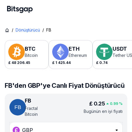
/
Dönüştürücü
/
FB
BTC
ETH
USDT
Bitcoin
Ethereum
Tether U
£
48 206.45
£
1 425.44
£
0.74
FB'den GBP'ye Canlı Fiyat Dönüştürücü
FB
£
0.25
0.99
%
Fractal
Bugünün en iyi fiyatı
Bitcoin
GBP