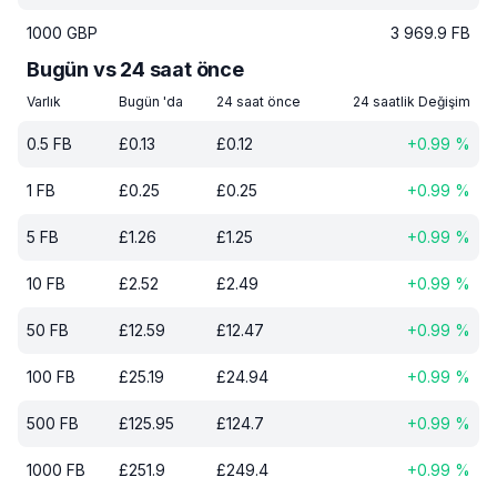
1000
GBP
3 969.9
FB
Bugün vs 24 saat önce
Varlık
Bugün 'da
24 saat önce
24 saatlik Değişim
0.5
FB
£
0.13
£
0.12
+
0.99
%
1
FB
£
0.25
£
0.25
+
0.99
%
5
FB
£
1.26
£
1.25
+
0.99
%
10
FB
£
2.52
£
2.49
+
0.99
%
50
FB
£
12.59
£
12.47
+
0.99
%
100
FB
£
25.19
£
24.94
+
0.99
%
500
FB
£
125.95
£
124.7
+
0.99
%
1000
FB
£
251.9
£
249.4
+
0.99
%