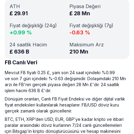
ATH
Piyasa Değeri
£
29.91
£
28 Mn
Fiyat değişikliği (24g)
Fiyat değişikliği (7g)
+
0.99
%
-0.63
%
24 saatlik Hacim
Maksimum Arz
£
636 B
210 Mn
FB Canlı Veri
Mevcut FB fiyatı 0.25 £, yani son 24 saat içindeki %0.99
ve son 7 gün içindeki %-0.63 değişimidir. Dolaşımdaki 210 Mn
arzı ile FB'nin gerçek piyasa değeri 28 Mn £'dır. 24 saatlik
işlem hacmi 636 B £'dır.
Dönüşüm oranları, Canlı FB Fiyat Endeksi ve diğer dijital varlık
fiyat endeksleri kullanılarak hesaplanır. FB/USD döviz kuru
gerçek zamanlı olarak güncellenir.
BTC, ETH, XRP’den USD, EUR, GBP’ye kadar kripto ve itibari
paralar arasındaki döviz kurlarının 7/24 canlı güncellemeleri
için Bitsgap’in kripto dönüştürücüsünü ve hesap makinesini