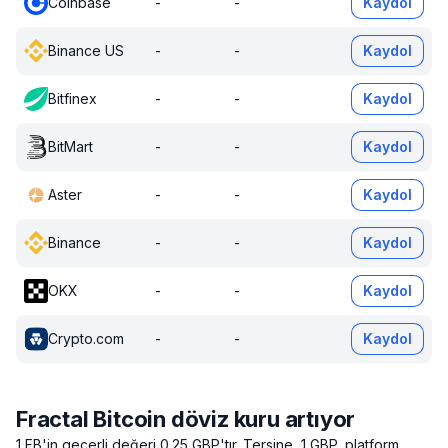
Coinbase
-
-
Kaydol
Binance US
-
-
Kaydol
Bitfinex
-
-
Kaydol
BitMart
-
-
Kaydol
Aster
-
-
Kaydol
Binance
-
-
Kaydol
OKX
-
-
Kaydol
Crypto.com
-
-
Kaydol
Fractal Bitcoin döviz kuru artıyor
1 FB'in geçerli değeri 0.25 GBP'tır.
Tersine, 1 GBP, platform