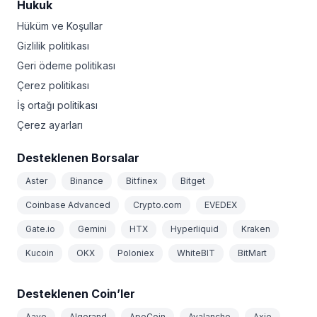
Hukuk
Hüküm ve Koşullar
Gizlilik politikası
Geri ödeme politikası
Çerez politikası
İş ortağı politikası
Çerez ayarları
Desteklenen Borsalar
Aster
Binance
Bitfinex
Bitget
Coinbase Advanced
Crypto.com
EVEDEX
Gate.io
Gemini
HTX
Hyperliquid
Kraken
Kucoin
OKX
Poloniex
WhiteBIT
BitMart
Desteklenen Coin’ler
Aave
Algorand
ApeCoin
Avalanche
Axie