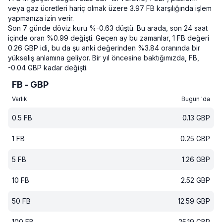
veya gaz ücretleri hariç olmak üzere 3.97 FB karşılığında işlem
yapmanıza izin verir.
Son 7 günde döviz kuru %-0.63 düştü.
Bu arada, son 24 saat
içinde oran %0.99 değişti.
Geçen ay bu zamanlar, 1 FB değeri
0.26 GBP idi, bu da şu anki değerinden %3.84 oranında bir
yükseliş anlamına geliyor.
Bir yıl öncesine baktığımızda, FB,
-0.04 GBP kadar değişti.
FB - GBP
Varlık
Bugün 'da
0.5
FB
0.13
GBP
1
FB
0.25
GBP
5
FB
1.26
GBP
10
FB
2.52
GBP
50
FB
12.59
GBP
100
FB
25.19
GBP