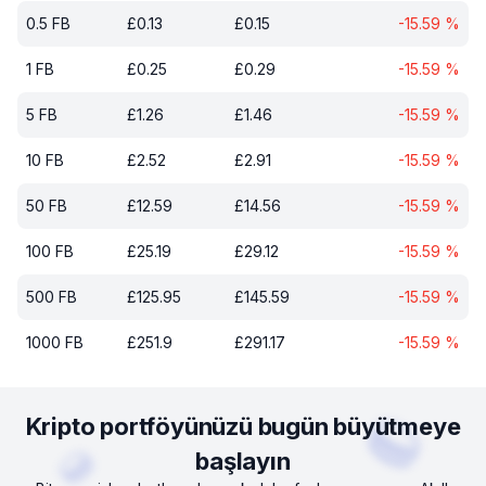
0.5
FB
£
0.13
£
0.15
-15.59
%
1
FB
£
0.25
£
0.29
-15.59
%
5
FB
£
1.26
£
1.46
-15.59
%
10
FB
£
2.52
£
2.91
-15.59
%
50
FB
£
12.59
£
14.56
-15.59
%
100
FB
£
25.19
£
29.12
-15.59
%
500
FB
£
125.95
£
145.59
-15.59
%
1000
FB
£
251.9
£
291.17
-15.59
%
Kripto portföyünüzü bugün büyütmeye
başlayın