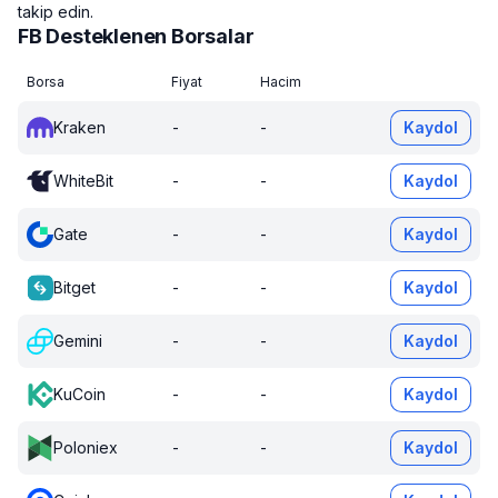
takip edin.
FB Desteklenen Borsalar
Borsa
Fiyat
Hacim
Kraken
-
-
Kaydol
WhiteBit
-
-
Kaydol
Gate
-
-
Kaydol
Bitget
-
-
Kaydol
Gemini
-
-
Kaydol
KuCoin
-
-
Kaydol
Poloniex
-
-
Kaydol