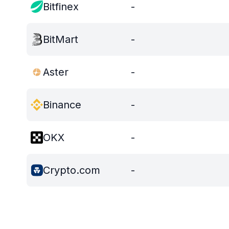
Bitfinex
-
BitMart
-
Aster
-
Binance
-
OKX
-
Crypto.com
-