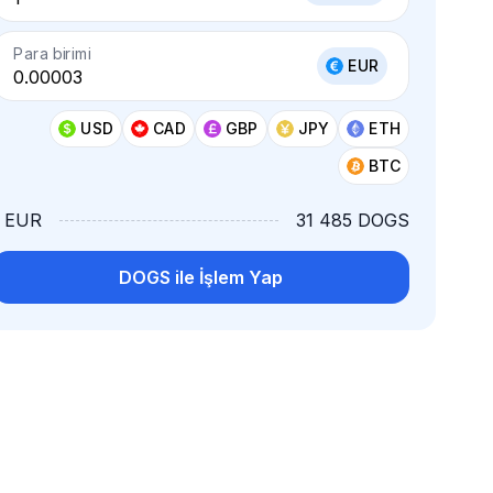
Para birimi
EUR
USD
CAD
GBP
JPY
ETH
BTC
1 EUR
31 485 DOGS
DOGS ile İşlem Yap