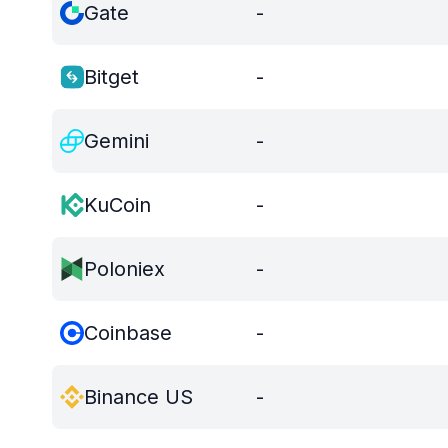
Gate
-
Bitget
-
Gemini
-
KuCoin
-
Poloniex
-
Coinbase
-
Binance US
-