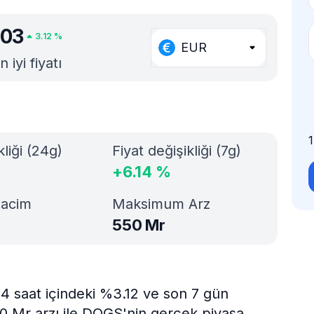
003
3.12
%
EUR
iyi fiyatı
kliği (24g)
Fiyat değişikliği (7g)
+
6.14
%
Hacim
Maksimum Arz
550 Mr
4 saat içindeki %3.12 ve son 7 gün
50 Mr arzı ile DOGS'nin gerçek piyasa