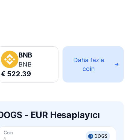
BNB
Daha fazla
BNB
coin
€
522.39
DOGS - EUR Hesaplayıcı
Coin
DOGS