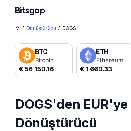
/
Dönüştürücü
/
DOGS
BTC
ETH
Bitcoin
Ethereum
€
56 150.16
€
1 660.33
DOGS'den EUR'ye C
Dönüştürücü