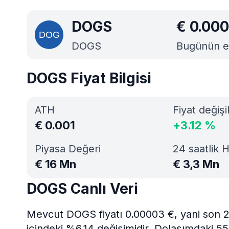
DOGS
€
0.00
DOGS
Bugünün en 
DOGS Fiyat Bilgisi
ATH
Fiyat değişi
€
0.001
+
3.12
%
Piyasa Değeri
24 saatlik 
€
16 Mn
€
3,3 Mn
DOGS Canlı Veri
Mevcut DOGS fiyatı 0.00003 €, yani son 2
içindeki %6.14 değişimidir. Dolaşımdaki 5